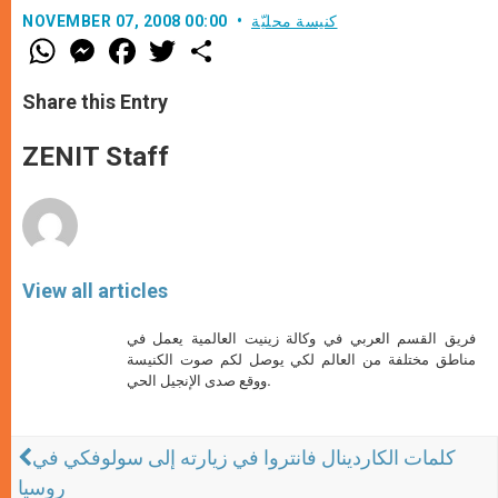
كنيسة محليّة
NOVEMBER 07, 2008 00:00
W
M
F
T
S
h
e
a
w
h
a
s
c
i
a
t
s
e
t
r
Share this Entry
s
e
b
t
e
A
n
o
e
p
g
o
r
ZENIT Staff
p
e
k
r
View all articles
فريق القسم العربي في وكالة زينيت العالمية يعمل في
مناطق مختلفة من العالم لكي يوصل لكم صوت الكنيسة
ووقع صدى الإنجيل الحي.
كلمات الكاردينال فانتروا في زيارته إلى سولوفكي في
روسيا