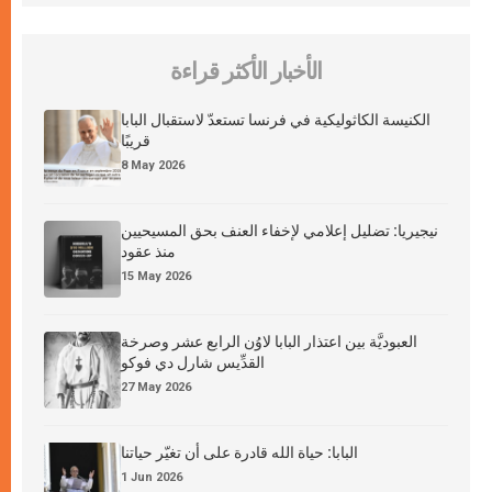
الأخبار الأكثر قراءة
الكنيسة الكاثوليكية في فرنسا تستعدّ لاستقبال البابا
قريبًا
8 May 2026
نيجيريا: تضليل إعلامي لإخفاء العنف بحق المسيحيين
منذ عقود
15 May 2026
العبوديَّة بين اعتذار البابا لاوُن الرابع عشر وصرخة
القدِّيس شارل دي فوكو
27 May 2026
البابا: حياة الله قادرة على أن تغيّر حياتنا
1 Jun 2026