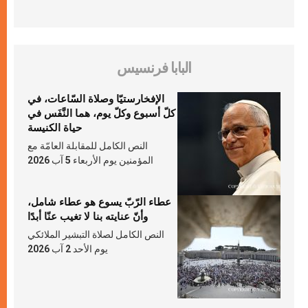
البابا فرنسيس
الإفخارستيّا وصلاة السّاعات، في
كلّ أسبوع وكلّ يوم، هما النَّفَس في
حياة الكنيسة
النص الكامل للمقابلة العامّة مع
المؤمنين يوم الأربعاء 5 آب 2026
عطاء الرّبّ يسوع هو عطاء شامل،
وأنّ عنايته بنا لا تغيب عنّا أبدًا
النص الكامل لصلاة التبشير الملائكي
يوم الأحد 2 آب 2026