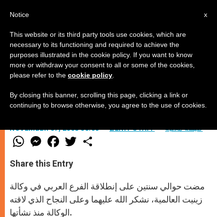
AR
Notice
x
This website or its third party tools use cookies, which are
necessary to its functioning and required to achieve the
purposes illustrated in the cookie policy. If you want to know
الى القراء الأعزاء!
more or withdraw your consent to all or some of the cookies,
please refer to the
cookie policy
.
By closing this banner, scrolling this page, clicking a link or
–
continuing to browse otherwise, you agree to the use of cookies.
كنيسة محليّة
ZENIT STAFF
NOVEMBER 07, 2008 00:00
W
M
F
T
S
h
e
a
w
h
a
s
c
i
a
t
s
e
t
r
Share this Entry
s
e
b
t
e
A
n
o
e
p
g
o
r
مضت حوالي سنتين على إنطلاقة الفرع العربي في وكالة
p
e
k
r
زينيت العالمية، نشكر الله عليهما وعلى النجاح الذي لاقته
الوكالة منذ نشأتها.