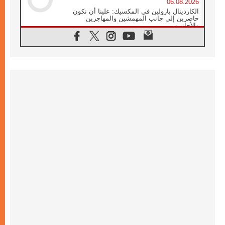
06.08.2026
الكاردينال بارولين في المكسيك: علينا أن نكون
حاضرين إلى جانب المهمشين والمهاجرين
والأجانب
06.08.2026
البابا لاوُن الرابع عشر للشباب في أسيزي:
"أوروبا والعالم يبحثان اليوم عن قديسين جُدد
فيكم"
06.08.2026
البابا في أسيزي يتحدث إلى الشباب المشاركين
في لقاء الشباب الفرنسيسكاني
06.08.2026
البابا لاوُن الرابع عشر يبرق معزيا بوفاة
الكاردينال جوليو دوارتي لانغا
05.08.2026
في مقابلته العامة مع المؤمنين البابا لاوُن الرابع
عشر يواصل الحديث عن الدستور في الليتورجيا
المقدسة مسلطا الضوء على صلاة الكنيسة
05.08.2026
البابا لاوُن الرابع عشر يزور في تشرين الثاني
٢٠٢٦ أوروغواي والأرجنتين وبيرو
05.08.2026
خمسون عاما على استشهاد الأسقف الأرجنتيني
الطوباوي إنريكي أنجيليلي