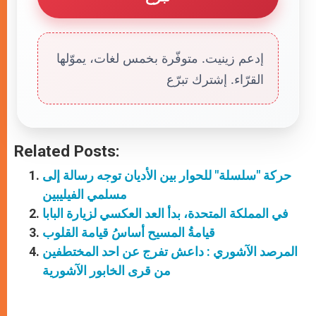
إدعم زينيت. متوفّرة بخمس لغات، يموّلها
القرّاء. إشترك تبرّع
Related Posts:
حركة "سلسلة" للحوار بين الأديان توجه رسالة إلى
مسلمي الفيليبين
في المملكة المتحدة، بدأ العد العكسي لزيارة البابا
قيامةُ المسيح أساسُ قيامة القلوب
المرصد الآشوري : داعش تفرج عن احد المختطفين
من قرى الخابور الآشورية