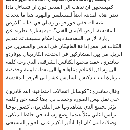
p
e
k
r
كميسحيين ان نذهب الى القدس دون ان نتساءل ماذا
تعني هذه المدينة ايضاً للمسلمين واليهود. هذا ما يتحدث
عنه الصحفي جورجو برنرديلي في كتابه “الارض
المقدسة، ارض الايمان الفتي”، فيه يشارك نظرته عن
زيارة الارض المقدسة دون احكام مسبقة. تم تقديم
الكتاب في مقر إذاعة الفاتيكان في الثامن والعشرين من
ابريل. من بين المشاركين في الحدث، الكاردينال ليوناردو
ساندري، عميد مجمع الكنائس الشرقية، الذي وجه كلمة
الى وسائل الاعلام دعاها فيها الى تغطية امينة وحقيقية
لزيارة البابا بندكتس السادس عشر الى الارض المقدسة.
وقال ساندري: “كوسائل اتصالات اجتماعية، انتم قادرون
على نقل ليس الصورة وحسب بل ايضاً كلمة حق وكلمة
تؤثر بجميع الذي يشاهدونها عبر التلفزيون، كصور يوحنا
بولس الثاني مثلاً عندما وضع رسالته في حائط المبكى،
وصلاته التي كان لها التأثير الكبير على الحوار المسيحي