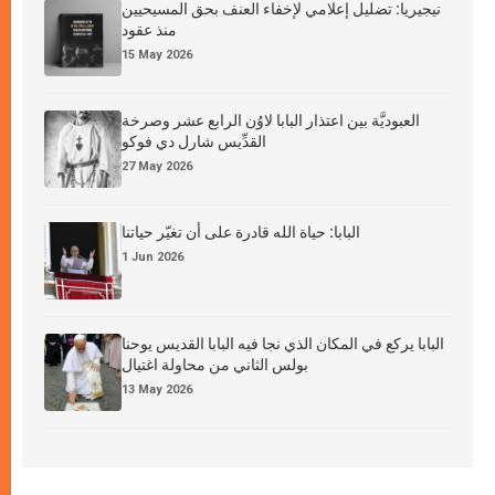
نيجيريا: تضليل إعلامي لإخفاء العنف بحق المسيحيين
منذ عقود
15 May 2026
العبوديَّة بين اعتذار البابا لاوُن الرابع عشر وصرخة
القدِّيس شارل دي فوكو
27 May 2026
البابا: حياة الله قادرة على أن تغيّر حياتنا
1 Jun 2026
البابا يركع في المكان الذي نجا فيه البابا القديس يوحنا
بولس الثاني من محاولة اغتيال
13 May 2026