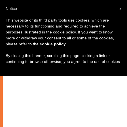
AR
Notice
x
This website or its third party tools use cookies, which are
necessary to its functioning and required to achieve the
purposes illustrated in the cookie policy. If you want to know
الارض المقدسة، ارض الايمان الفتي
more or withdraw your consent to all or some of the cookies,
please refer to the
cookie policy
.
By closing this banner, scrolling this page, clicking a link or
كتاب جديد تحضيراً لزيارة البابا الى الارض
continuing to browse otherwise, you agree to the use of cookies.
المقدسة