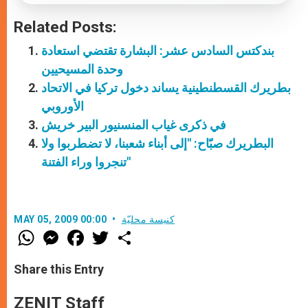
Related Posts:
بندكتس السادس عشر: البشارة تقتضي استعادة
وحدة المسيحيين
بطريرك القسطنطينية يساند دخول تركيا في الاتحاد
الأوروبي
في ذكرى غياب المنسنيور البير خريش
البطريرك صبّاح: "إلى أبناء شعبنا، لا تضطربوا ولا
تنجروا وراء الفتنة"
كنيسة محليّة
MAY 05, 2009 00:00
W
M
F
T
S
h
e
a
w
h
a
s
c
i
a
t
s
e
t
r
Share this Entry
s
e
b
t
e
A
n
o
e
p
g
o
r
ZENIT Staff