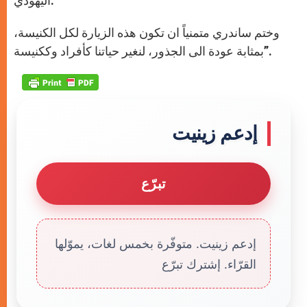
اليهودي.
وختم ساندري متمنياً ان تكون هذه الزيارة لكل الكنيسة،
بمثابة عودة الى الجذور، لنغير حياتنا كأفراد وككنيسة”.
إدعم زينيت
تبرّع
إدعم زينيت. متوفّرة بخمس لغات، يموّلها
القرّاء. إشترك تبرّع