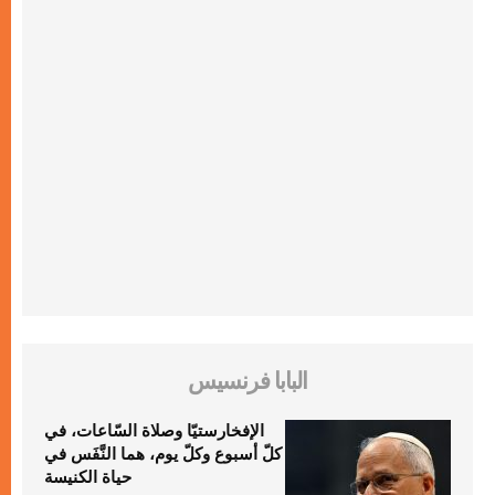
البابا فرنسيس
الإفخارستيّا وصلاة السّاعات، في
كلّ أسبوع وكلّ يوم، هما النَّفَس في
حياة الكنيسة