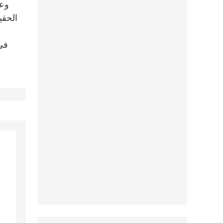
وعل
الحقي
و