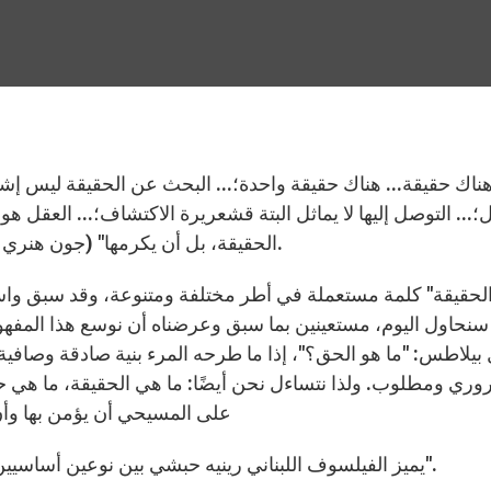
... التوصل إليها لا يماثل البتة قشعريرة الاكتشاف؛... العقل ه
الحقيقة، بل أن يكرمها" (جون هنري نيومان، نمو العقيدة المسيحية، الفصل الثامن، عدد 1).
الحقيقة" كلمة مستعملة في أطر مختلفة ومتنوعة، وقد سبق واس
 سنحاول اليوم، مستعينين بما سبق وعرضناه أن نوسع هذا المفهوم 
يلاطس: "ما هو الحق؟"، إذا ما طرحه المرء بنية صادقة وصافية
ري ومطلوب. ولذا نتساءل نحن أيضًا: ما هي الحقيقة، ما هي حق
على المسيحي أن يؤمن بها وأن 
يميز الفيلسوف اللبناني رينيه حبشي بين نوعين أساسيين من الحقيقة: "الحقيقة-الإسمنتية" و "الحقيقة-الدعوة".