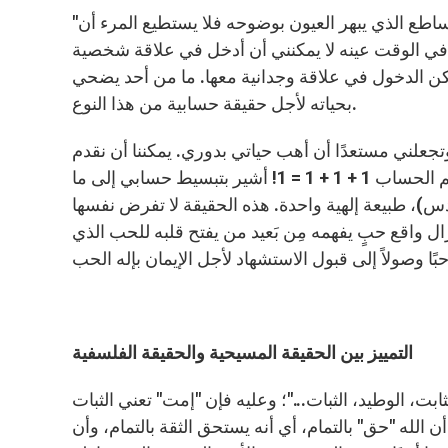
"الحقيقة الإسمنتية" هي حقيقة الـ 2 + 2 = 4. إنها حقيقة تشبه النور الساطع الذي يبهر العيون بوضوحه فلا يستطيع المرء أن
كن في الوقت عينه لا يمكنني أن أدخل في علاقة شخصية
ا يمكن الدخول في علاقة وجدانية معها. ما من أحد يضحي
بحياته لأجل حقيقة حسابية من هذا النوع.
وتجعلني مستعدًا أن أهب حياتي بدوري. يمكننا أن نقدم
مثالاً عن هذه الحقيقة أمرًا قد يجعلنا نظن أن المسيحيون لا يجيدون علم الحساب 1 + 1 + 1 = 1! أشير بتبسيط حسابي إلى ما
دس)، طبيعة إلهية واحدة. هذه الحقيقة لا تفرض نفسها
واقع حبٍ يفهمه مِن بَعيد من يفتح قلبه للحب الذي
التمييز بين الحقيقة المسيحية والحقيقة الفلسفية
بت، الوطيد، الثبات..."؛ وعليه فإن "إمت" تعني الثبات
ن الله "حق" بالتمام، أي أنه يستحق الثقة بالتمام، وأن