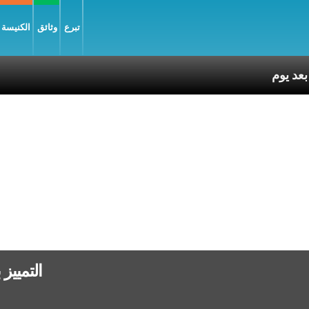
تبرع
وثائق
الكنيسة و
التمييز