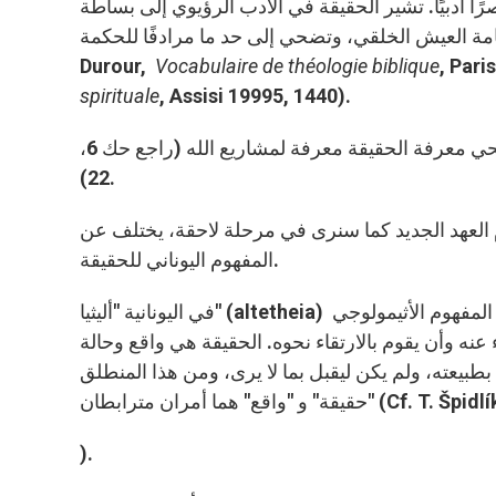
ًا أدبيًا. تشير الحقيقة في الأدب الرؤيوي إلى بساطة
خلقي، وتضحي إلى حد ما مرادفًا للحكمة (Cf. I. De La Potterie, “Vérité”, in X. Léon-
Durour,
Vocabulaire de théologie biblique
, Pari
spirituale
, Assisi 19995, 1440).
ترتبط الحقيقة أيضًا بـ "السر"، أي بمشروع الله الخلاصي، بحيث تضحي معرفة الحقيقة معرفة لمشاريع الله (راجع حك 6،
22).
 العهد الجديد كما سنرى في مرحلة لاحقة، يختلف عن
المفهوم اليوناني للحقيقة.
في اليونانية "أليثيا" (altetheia) كلمة تعني بالأساس عدم التخفي، الكشف. وبالتالي إنطلاقًا من المفهوم الأثيمولوجي
نه وأن يقوم بالارتقاء نحوه. الحقيقة هي واقع وحالة
بطبيعته، ولم يكن ليقبل بما لا يرى، ومن هذا المنطلق
" و "واقع" هما أمران مترابطان (Cf. T. Špidlík,
).