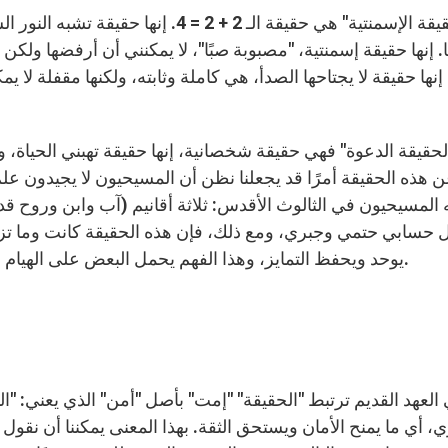
. إنها حقيقة إسمنتية، "مصبوبة صبًا"، لا يمكنني أن أرفضها ول
إنها حقيقة لا يجتاحها الصدأ، هي كاملة وثابته، ولكنها مقفلة ل
الحقيقة الدعوة" فهي حقيقة شخصانية، إنها حقيقة تهبني الحياة، 
 المسيحيون في الثالوث الأقدس: ثلاثة أقانيم (آب وابن وروح ق
حسابي حتمي وجبري، ومع ذلك، فإن هذه الحقيقة كانت وما تزال 
يوحد ويحفظ التمايز، وهذا الفهم يحمل البعض على الهيام حبًا وصولاً إلى قبول الاستشهاد لأجل الإيمان بإله الحب.
العهد القديم ترتبط "الحقيقة" "إمت" بأصل "أمن" الذي يعني: "الثا
، أي ما يمنح الأمان ويستحق الثقة. بهذا المعنى يمكننا أن نقول أ