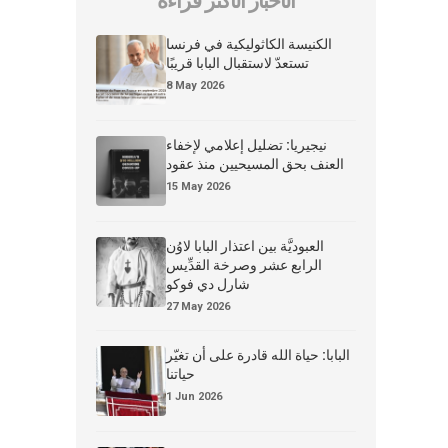
الأخبار الأكثر قراءة
الكنيسة الكاثوليكية في فرنسا
تستعدّ لاستقبال البابا قريبًا
8 May 2026
نيجيريا: تضليل إعلامي لإخفاء
العنف بحق المسيحيين منذ عقود
15 May 2026
العبوديَّة بين اعتذار البابا لاوُن
الرابع عشر وصرخة القدِّيس
شارل دي فوكو
27 May 2026
البابا: حياة الله قادرة على أن تغيّر
حياتنا
1 Jun 2026