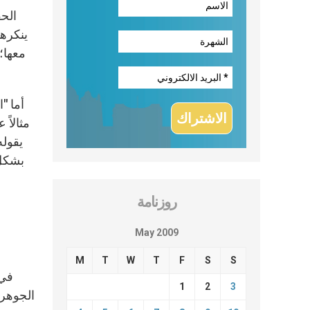
ينكرها
معها؛ 
أما "
يقوله
بشكل 
روزنامة
May 2009
M
T
W
T
F
S
S
في 
1
2
3
الجوهري