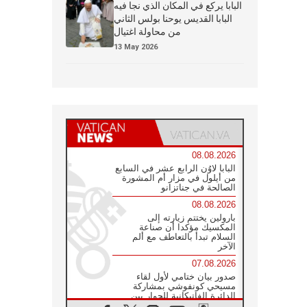
البابا يركع في المكان الذي نجا فيه
البابا القديس يوحنا بولس الثاني
من محاولة اغتيال
13 May 2026
08.08.2026
البابا لاوُن الرابع عشر في السابع
من أيلول في مزار أم المشورة
الصالحة في جناتزانو
08.08.2026
بارولين يختتم زيارته إلى
المكسيك مؤكدا أن صناعة
السلام تبدأ بالتعاطف مع ألم
الآخر
07.08.2026
صدور بيان ختامي لأول لقاء
مسيحي كونفوشي بمشاركة
الدائرة الفاتيكانية للحوار بين
الأديان