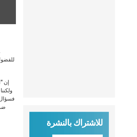
للفضول؛
إن "
ولكننا
فسؤال ب
ضرو
للاشتراك بالنشرة