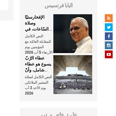
البابا فرنسيس
الإفخارستيّا
وصلاة
السّاعات، في
كلّ أسبوع وكلّ
النص الكامل
يوم، هما النَّفَس
للمقابلة العامّة مع
في حياة
المؤمنين يوم
الأربعاء 5 آب 2026
الكنيسة
عطاء الرّبّ
يسوع هو عطاء
شامل، وأنّ
عنايته بنا لا
النص الكامل لصلاة
تغيب عنّا أبدًا
التبشير الملائكي
يوم الأحد 2 آب
2026