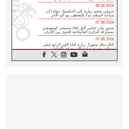
08.08.2026
بارولين يختتم زيارته إلى المكسيك مؤكدا أن
صناعة السلام تبدأ بالتعاطف مع ألم الآخر
07.08.2026
صدور بيان ختامي لأول لقاء مسيحي كونفوشي
بمشاركة الدائرة الفاتيكانية للحوار بين الأديان
07.08.2026
الكاردينال ستورلا: زيارة البابا لاوُن الرابع عشر
ستكون بشرى سارة للأوروغواي بأكملها
07.08.2026
الفاتيكان يعلن برنامج الزيارة الرسولية للبابا لاوُن
الرابع عشر إلى فرنسا
07.08.2026
في الذكرى الـ ٨١ لحادثة هيروشيما الكنيسة في
اليابان تنظم ١٠ أيام للصلاة على نية السلام
07.08.2026
الكنيسة في الأوروغواي: زيارة البابا ستعزز
الإيمان والرجاء
06.08.2026
الاجتماع الشهري للمطارنة الموارنة
06.08.2026
الكاردينال روسي: زيارة البابا لاوُن إلى الأرجنتين
هي تكريم للبابا فرنسيس