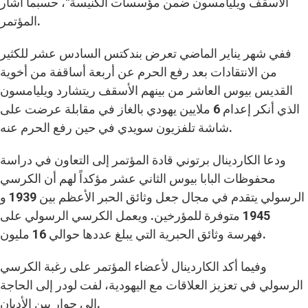
الأسقف ويليامسون ضمن مؤسسات الكنيسة"، حسبما أشار
المؤتمر.
ففي شهر يناير الماضي تعرض بندكتس السادس عشر للكثير
من الانتقادات بعد رفع الحرم عن أربعة أساقفة من أخوية
القديس بيوس العاشر من بينهم الأسقف ريتشارد ويليامسون
الذي أنكر إعدام 6 ملايين يهودي بالغاز في مقابلة عرضت على
شاشة تلفزيون سويدي في حين رفع الحرم عنه.
ودعا الكاردينال برتوني قادة المؤتمر إلى التعاون في دراسة
محفوظات البابا بيوس الثاني عشر مؤكداً لهم أن الكرسي
الرسولي يتقدم في مجال جعل وثائق الحبر الأعظم بين 1939 و
1945 متوفرة للمؤرخين. ويعمل الكرسي الرسولي على
فهرسة وثائق الحبرية التي يبلغ عددها حوالي 16 مليون.
وفيما أكد الكاردينال لأعضاء المؤتمر على رغبة الكرسي
الرسولي في تعزيز العلاقات مع اليهودية، لفت لودر إلى الحاجة
إلى حوار بين الأديان.