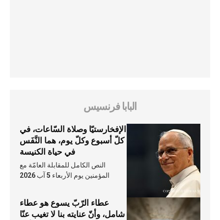
البابا فرنسيس
الإفخارستيّا وصلاة السّاعات، في
كلّ أسبوع وكلّ يوم، هما النَّفَس
في حياة الكنيسة
النص الكامل للمقابلة العامّة مع
المؤمنين يوم الأربعاء 5 آب 2026
عطاء الرّبّ يسوع هو عطاء
شامل، وأنّ عنايته بنا لا تغيب عنّا