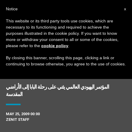
AR
Notice
x
This website or its third party tools use cookies, which are
necessary to its functioning and required to achieve the
DAY
purposes illustrated in the cookie policy. If you want to know
May 25th, 2009
more or withdraw your consent to all or some of the cookies,
please refer to the
cookie policy
.
By closing this banner, scrolling this page, clicking a link or
continuing to browse otherwise, you agree to the use of cookies.
DERNIÈRES NOUVELLES
المؤتمر اليهودي العالمي يثني على رحلة البابا إلى الأراضي
المقدسة
MAY 25, 2009 00:00
ZENIT STAFF