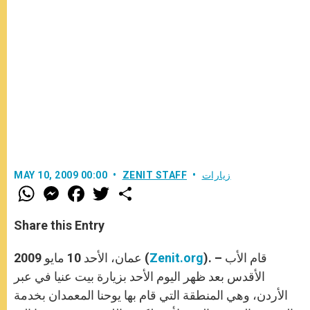
زيارات
ZENIT STAFF
MAY 10, 2009 00:00
W
M
F
T
S
h
e
a
w
h
a
s
c
i
a
t
s
e
t
r
Share this Entry
s
e
b
t
e
A
n
o
e
p
g
o
r
). – قام الأب
Zenit.org
عمان، الأحد 10 مايو 2009 (
p
e
k
r
الأقدس بعد ظهر اليوم الأحد بزيارة بيت عنيا في عبر
الأردن، وهي المنطقة التي قام بها يوحنا المعمدان بخدمة