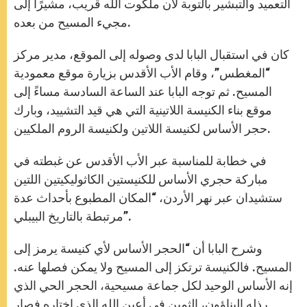
التعميد والتبشير بالتوبة لأن ملكوت الله قريب، مشيرًا إلى
مجيء المسيح من بعده.
كان في استقبال البابا لدى وصوله إلى الموقع، مدير مركز
“المغطس”، وقام الأب الأقدس بزيارة موقع معمودية
المسيح. ثم توجه البابا عند الساعة السادسة مساءً إلى
موقع بناء الكنيسة اللاتينية التي هي قيد التشييد، وبارك
حجر الأساس لكنيسة اللاتين ولكنيسة الروم الملكيين.
في خطابة للمناسبة عبر الأب الأقدس عن غبطته في
مباركة حجري الأساس للكنيستين الكاثوليكيتين اللتين
ستشيدان عبر نهر الأردن، “المكان المطبوع بأحداث عدة
مرتبطة بالتاريخ البيبلي”.
وشرح البابا أن “الحجر الأساس لأي كنيسة يرمز إلى
المسيح. فالكنيسة ترتكز إلى المسيح ولا يمكن فصلها عنه.
إنه الأساس الوحيد لكل جماعة مسيحية، الحجر الحي الذي
رذله البناؤون، الثمين في أعين الله الذي اختاره فصار