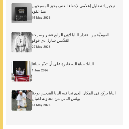
نيجيريا: تضليل إعلامي لإخفاء العنف بحق المسيحيين
منذ عقود
15 May 2026
العبوديَّة بين اعتذار البابا لاوُن الرابع عشر وصرخة
القدِّيس شارل دي فوكو
27 May 2026
البابا: حياة الله قادرة على أن تغيّر حياتنا
1 Jun 2026
البابا يركع في المكان الذي نجا فيه البابا القديس يوحنا
بولس الثاني من محاولة اغتيال
13 May 2026