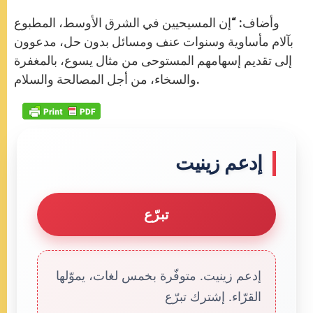
وأضاف: “إن المسيحيين في الشرق الأوسط، المطبوع
بآلام مأساوية وسنوات عنف ومسائل بدون حل، مدعوون
إلى تقديم إسهامهم المستوحى من مثال يسوع، بالمغفرة
والسخاء، من أجل المصالحة والسلام.
إدعم زينيت
تبرّع
إدعم زينيت. متوفّرة بخمس لغات، يموّلها
القرّاء. إشترك تبرّع