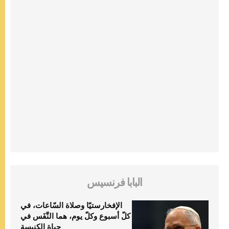
البابا فرنسيس
الإفخارستيّا وصلاة السّاعات، في
كلّ أسبوع وكلّ يوم، هما النَّفَس في
حياة الكنيسة