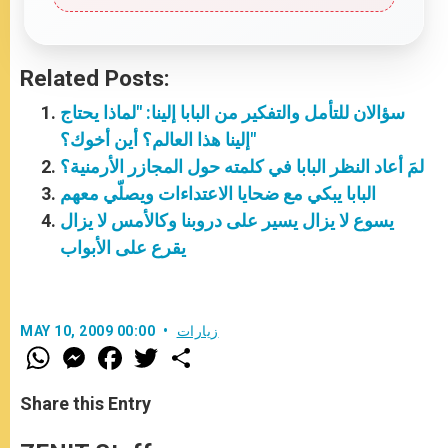
Related Posts:
سؤالان للتأمل والتفكير من البابا إلينا: "لماذا يحتاج
إلينا هذا العالم؟ أين أخوك؟"
لمَ أعاد النظر البابا في كلمته حول المجازر الأرمنية؟
البابا يبكي مع ضحايا الاعتداءات ويصلّي معهم
يسوع لا يزال يسير على دروبنا وكالأمس لا يزال
يقرع على الأبواب
زيارات
MAY 10, 2009 00:00
W
M
F
T
S
h
e
a
w
h
a
s
c
i
a
t
s
e
t
r
Share this Entry
s
e
b
t
e
A
n
o
e
p
g
o
r