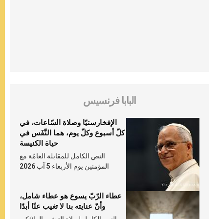
البابا فرنسيس
الإفخارستيّا وصلاة السّاعات، في
كلّ أسبوع وكلّ يوم، هما النَّفَس في
حياة الكنيسة
النص الكامل للمقابلة العامّة مع
المؤمنين يوم الأربعاء 5 آب 2026
عطاء الرّبّ يسوع هو عطاء شامل،
وأنّ عنايته بنا لا تغيب عنّا أبدًا