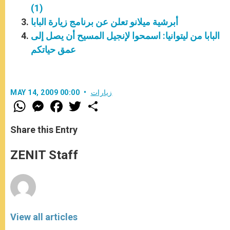
(1)
أبرشية ميلانو تعلن عن برنامج زيارة البابا
البابا من ليتوانيا: اسمحوا لإنجيل المسيح أن يصل إلى
عمق حياتكم
زيارات
MAY 14, 2009 00:00
W
M
F
T
S
h
e
a
w
h
a
s
c
i
a
t
s
e
t
r
Share this Entry
s
e
b
t
e
A
n
o
e
p
g
o
r
ZENIT Staff
p
e
k
r
View all articles