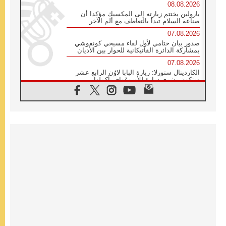
08.08.2026
بارولين يختتم زيارته إلى المكسيك مؤكدا أن
صناعة السلام تبدأ بالتعاطف مع ألم الآخر
07.08.2026
صدور بيان ختامي لأول لقاء مسيحي كونفوشي
بمشاركة الدائرة الفاتيكانية للحوار بين الأديان
07.08.2026
الكاردينال ستورلا: زيارة البابا لاوُن الرابع عشر
ستكون بشرى سارة للأوروغواي بأكملها
07.08.2026
الفاتيكان يعلن برنامج الزيارة الرسولية للبابا لاوُن
الرابع عشر إلى فرنسا
07.08.2026
في الذكرى الـ ٨١ لحادثة هيروشيما الكنيسة في
اليابان تنظم ١٠ أيام للصلاة على نية السلام
07.08.2026
الكنيسة في الأوروغواي: زيارة البابا ستعزز
الإيمان والرجاء
06.08.2026
الاجتماع الشهري للمطارنة الموارنة
06.08.2026
الكاردينال روسي: زيارة البابا لاوُن إلى الأرجنتين
هي تكريم للبابا فرنسيس