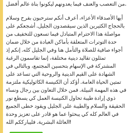
من التعصب والعنف فيما يعدونهم ليكونوا بناة عالم أفضل.
أيها الأصدقاء الأعزاء، أعرف أنكم سترحبون بفرح وسلام
بالحجاج الكثيرين الذين سيقصدون الجليل. أشجعكم على
مواصلة هذا الاحترام المتبادل فيما تسعون للتخفيف من
حدة التوترات المتعلقة بأماكن العبادة من خلال ضمان
أجواء صافية للصلاة والتأمل هنا وفي الجليل كله. إنكم إذ
تمثلون تقاليد دينية مختلفة، إنما تقاسمون الرغبة
المشتركة في الإسهام بتحسين المجتمع، وبالتالي في
الشهادة على القيم الدينية والروحية التي تساعد على
تمتين الحياة العامة. أؤكد أن الكنيسة الكاثوليكية ملتزمة
في هذه المهمة النبيلة. فمن خلال التعاون بين رجال ونساء
ذوي إرادة طيبة تحاول الكنيسة العمل كي يسطع نور
الحقيقة والسلام والطيبة على الجليل ويقود خطى الجميع
في العالم كله كي يبحثوا عما هو قادر على تعزيز وحدة
العائلة البشرية. فليبارككم الله!