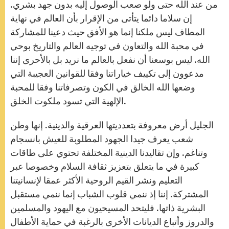
من عند الله حتى ولو صعب الوصول إليه بدون جهد بشري.
إن سلاما دائما يتأتى من الإقرار بأن العالم في نهاية
المطاف ليس ملكنا إنما هو الأفق حيث دعينا للمشاركة
في محبة الله والتعاون في توجيه العالم والتاريخ بوحي
الله. ليس بوسعنا أن نفعل بالعالم ما نريد بل بالأحرى إننا
مدعوون إلى تكييف خياراتنا وفقا للقوانين العجيبة التي
وضعها الله الخالق في الكون وتصرفاتنا وفقا للمحبة
الإلهية التي تسود ملكوت الخلق.
الجليل أرض معروفة بتعدديتها العرقية والدينية. إنها وطن
شعب يعرف جيدا الجهود المطلوبة للعيش بانسجام
وتناغم. وإن تقاليدنا الدينية المختلفة تحتوي على طاقات
كبيرة في ما يتعلق بتعزيز ثقافة السلام وخصوصا عبر
التعليم ونشر القيم الروحية الأكثر عمقا لإنسانيتنا
المشتركة. إننا إذ ننمي قلوب الشباب إنما ننمي مستقبل
البشرية ذاتها. فليتحد المسيحيون مع اليهود والمسلمين
والدروز وأتباع الديانات الأخرى بالرغبة في حماية الأطفال