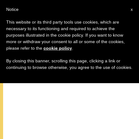
AR
Notice
x
This website or its third party tools use cookies, which are
necessary to its functioning and required to achieve the
purposes illustrated in the cookie policy. If you want to know
كلمة البابا بندكتس السادس عشر إلى
more or withdraw your consent to all or some of the cookies,
please refer to the
cookie policy
.
القادة الدينيين في الجليل
By closing this banner, scrolling this page, clicking a link or
continuing to browse otherwise, you agree to the use of cookies.
–