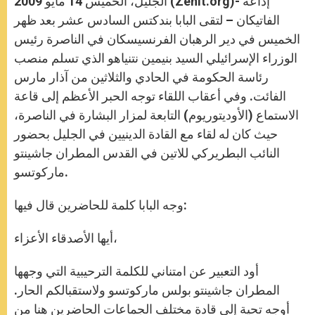
الجليل، الخميس 14 مايو 2009 (Zenit.org)- إذاعة
p
e
k
r
الفاتيكان – لتقى البابا بندكتس السادس عشر بعد ظهر
الخميس في دير الرهبان الفرنسيسكان في الناصرة رئيس
الوزراء الإسرائيلي السيد بنيمين نتنياهو الذي تسلم منصب
رئاسة الحكومة في الحادي والثلاثين من آذار مارس
الفائت. وفي أعقاب اللقاء توجه الحبر الأعظم إلى قاعة
الاستماع (الأوديتوريوم) التابعة لمزار البشارة في الناصرة،
حيث كان له لقاء مع القادة الدينيين في الجليل بحضور
النائب البطريركي للاتين في القدس المطران جاشينتو
ماركوتسو.
وجه البابا كلمة للحاضرين قال فيها:
أيها الأصدقاء الأعزاء،
أود التعبير عن امتناني للكلمة الترحيبية التي وجهها
المطران جاشينتو بولس ماركوتسو ولاستقبالكم الحار.
أوجه تحية إلى قادة مختلف الجماعات الحاضرين هنا من