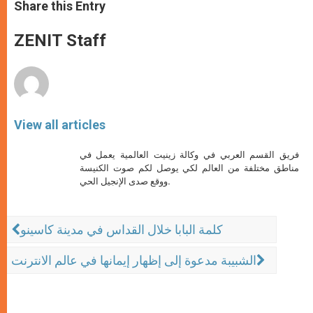
t
s
e
t
r
Share this Entry
s
e
b
t
e
A
n
o
e
p
g
o
r
ZENIT Staff
p
e
k
r
View all articles
فريق القسم العربي في وكالة زينيت العالمية يعمل في
مناطق مختلفة من العالم لكي يوصل لكم صوت الكنيسة
ووقع صدى الإنجيل الحي.
كلمة البابا خلال القداس في مدينة كاسينو
الشبيبة مدعوة إلى إظهار إيمانها في عالم الانترنت