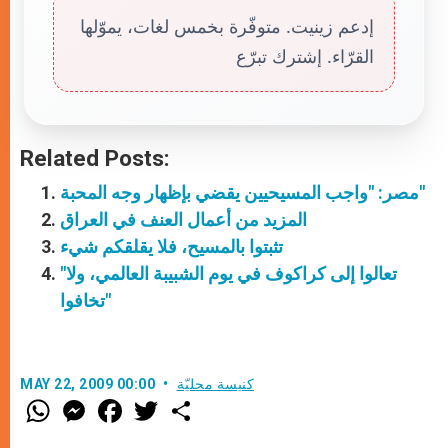
إدعم زينيت. متوفّرة بخمس لغات، يموّلها
القرّاء. إشترك تبرّع
Related Posts:
مصر: "واجب المسيحيين يقضي بإظهار وجه المحبة"
المزيد من أعمال العنف في العراق
تثبتوا بالمسيح، فلا يقلقكم شيء
"تعالوا إلى كراكوف في يوم الشبيبة العالمي، ولا
تخافوا"
كنيسة محليّة
MAY 22, 2009 00:00
W
M
F
T
S
h
e
a
w
h
a
s
c
i
a