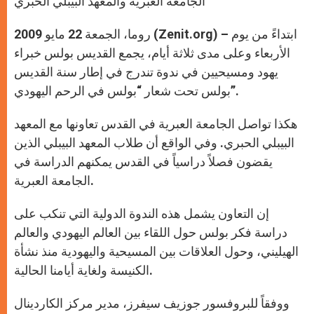
الجامعة العبرية والمعهد البيبلي الحبري
p
e
k
r
روما، الجمعة 22 مايو 2009 (Zenit.org) – ابتداءً من يوم
الأربعاء وعلى مدى ثلاثة أيام، يجمع القديس بولس خبراء
يهود ومسيحيين في ندوة تندرج في إطار سنة القديس
بولس تحت شعار “بولس في الرحم اليهودي”.
هكذا تواصل الجامعة العبرية في القدس تعاونها مع المعهد
البيبلي الحبري. وفي الواقع أن طلاب المعهد البيبلي الذين
يقضون فصلاً دراسياً في القدس يمكنهم الدراسة في
الجامعة العبرية.
إن التعاون يشمل هذه الندوة الدولية التي تنكب على
دراسة فكر بولس حول اللقاء بين العالم اليهودي والعالم
الهيليني، وحول العلاقات بين المسيحية واليهودية منذ نشأة
الكنيسة ولغاية أيامنا الحالية.
ووفقاً للبروفسور جوزيف سيفرز، مدير مركز الكاردينال