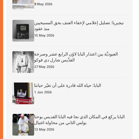
8 May 2026
نيجيريا: تضليل إعلامي لإخفاء العنف بحق المسيحيين
منذ عقود
15 May 2026
العبوديَّة بين اعتذار البابا لاوُن الرابع عشر وصرخة
القدِّيس شارل دي فوكو
27 May 2026
البابا: حياة الله قادرة على أن تغيّر حياتنا
1 Jun 2026
البابا يركع في المكان الذي نجا فيه البابا القديس يوحنا
بولس الثاني من محاولة اغتيال
13 May 2026