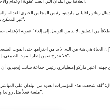
العلاقة بين البلدان التي ألغت عقوبة الإعدام والأخرى التي ما تزال تطبقها وإنما تبحث عن سبل بديلة لها.
دينال ريناتو رافايللي مارتينو، رئيس المجلس الحبري للعدالة وال
غير الممكن معاقبة جريمة بارتكاب جريمة أخرى أي بعقوبة الإعدام”.
“إن الحياة هي هبة من الله. لا بد من احترامها حتى الموت الطبي
فلا تندرج ضمن إطار الموت الطبيعي. إنني أشكر جميع الذين سيناضلون في الدفاع عن الحياة”.
جهته، اعتبر ماركو إمبغلياتزو، رئيس جماعة سانت إيجيديو، أن “ه
ل: “لقد شجعت هذه المؤتمرات العديد من البلدان على المباشرة 
ملغية فعلاً مثل رواندا والغابون سنة 2007، وبوروندي هذه السنة، وتوغو قريباً”.