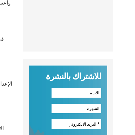
واعتب
في
للاشتراك بالنشرة
ع