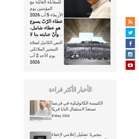
النَّفَس في حياة
للمقابلة العامّة مع
الكنيسة
المؤمنين يوم
الأربعاء 5 آب 2026
عطاء الرّبّ يسوع
هو عطاء شامل،
وأنّ عنايته بنا لا
تغيب عنّا أبدًا
النص الكامل لصلاة
التبشير الملائكي
يوم الأحد 2 آب
2026
الأخبار الأكثر قراءة
الكنيسة الكاثوليكية في فرنسا
تستعدّ لاستقبال البابا قريبًا
8 May 2026
نيجيريا: تضليل إعلامي لإخفاء