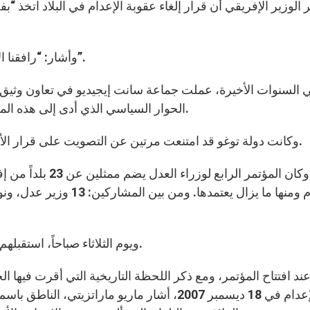
ر الوزير الإفريقي أن قرار إلغاء عقوبة الإعدام في البلاد اتخذ 
وأشار: “رافقنا الأصدقاء في الجماعة بكل أمانة وصبر على هذه الدرب”.
 السنوات الأخيرة، عملت جماعة سانت إيجيديو في تعاون وثيق 
الحوار السياسي الذي أدى إلى هذه المرحلة الحالية من الوحدة الوطنية”، حسبما أعلن الوزير.
وكانت دولة توغو قد امتنعت مرتين عن التصويت على قرار الأمم المتحدة من أجل تعليق شامل سنتي 2007 و2008.
وكان المؤتمر الراب
الإعدام ومنها ما يزال يع
ويوم الثلاثاء صباحاً، استقبلهم جميعاً رئيس مجلس النواب الإيطالي جيانفرانكو فيني.
ند افتتاح المؤتمر، ومع ذكر اللحظة التاريخية التي أقرت فيها ا
الإعدام في 18 ديسمبر 2007، أشار ماريو ماراتز