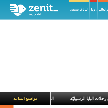
العالم
روما
البابا فرنسيس
جنتين ضمن رحلات البابا الرسوليّة
الكاردينال بارولين: 
مواضيع الساعة