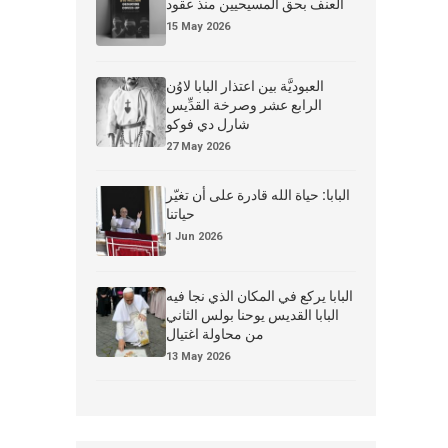
العنف بحق المسيحيين منذ عقود
15 May 2026
العبوديَّة بين اعتذار البابا لاوُن
الرابع عشر وصرخة القدِّيس
شارل دي فوكو
27 May 2026
البابا: حياة الله قادرة على أن تغيّر
حياتنا
1 Jun 2026
البابا يركع في المكان الذي نجا فيه
البابا القديس يوحنا بولس الثاني
من محاولة اغتيال
13 May 2026