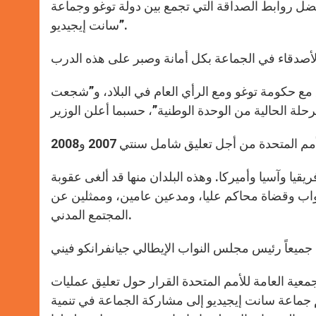
“بفضل روابط الصداقة التي تجمع بين دولة توغو وجماعة
سانت إيجيديو”.
مع حكومة توغو ومع الرأي العام في البلاد، و”شجعت
ع لوزراء العدل يضم ممثلين عن 23 بلداً من إفريقيا وآسيا وأميركا. وهذه البلدان منها قد ألغى عقوبة
تمدها. ومن بين المشاركين: 13 وزير عدل، ونواب وقضاة محاكم عليا، ومدعين عامين، وممثلين عن
المجتمع المدني.
لجمعية العامة للأمم المتحدة القرار حول تعليق عمليات
يتي، الناطق باسم جماعة سانت إيجيديو إلى مشاركة الجماعة في تنمية