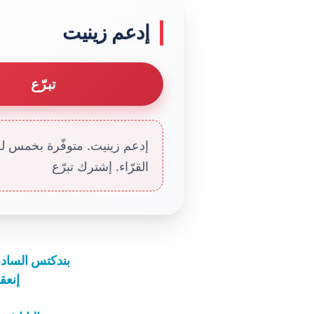
إدعم زينيت
تبرّع
إدعم زينيت. متوفّرة بخمس لغا
القرّاء. إشترك تبرّع
بندكتس السادس
إنعق