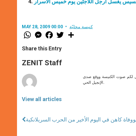
رنسيس يغسل أرجل اللاجئين يوم خميس الأسرار
كنيسة محليّة
MAY 28, 2009 00:00
W
M
F
T
S
h
e
a
w
h
a
s
c
i
a
t
s
e
t
r
Share this Entry
s
e
b
t
e
A
n
o
e
p
g
o
r
ZENIT Staff
p
e
k
r
صل لكم صوت الكنيسة ووقع صدى
الإنجيل الحي.
View all articles
و
وفاة كاهن في اليوم الأخير من الحرب السريلانكية