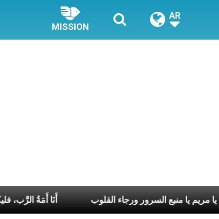
AR
MISSION
يا مريم يا منبع السرور ورجاء القلوب
أَنَا أ