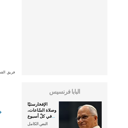
فريق القس
البابا فرنسيس
الإفخارستيّا
وصلاة السّاعات،
في كلّ أسبوع
وكلّ يوم، هما
النص الكامل