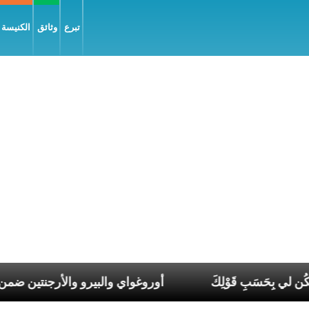
تبرع
وثائق
الكنيسة و
َمَةُ الرَّب، فليكُن لي بِحَسَبِ قَوْلِكَ
أوروغواي والبيرو والأر