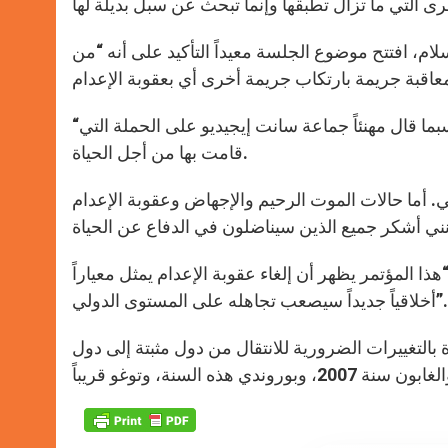
سلام، افتتح موضوع الجلسة معيداً التأكيد على أنه “من
“انطلاقاً من التعليق، لا بد من التوصل إلى إلغاء” عقوبة الإعدام، حسبما قال مهنئاً جماعة سانت إيجيديو على الحملة التي
قامت بها من أجل الحياة.
عي. أما حالات الموت الرحيم والإجهاض وعقوبة الإعدام
ذا المؤتمر يظهر أن إلغاء عقوبة الإعدام يمثل معياراً
أخلاقياً جديداً سيصعب تجاهله على المستوى الدولي”.
بالتغييرات الضرورية للانتقال من دول مثبتة إلى دول