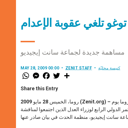
توغو تلغي عقوبة الإعدام
مساهمة جديدة لجماعة سانت إيجيديو
كنيسة محليّة
ZENIT STAFF
MAY 28, 2009 00:00
W
M
F
T
S
h
e
a
w
h
a
s
c
i
a
t
s
e
t
r
Share this Entry
s
e
b
t
e
A
n
o
e
p
g
o
r
روما، الخميس 28 مايو 2009 (Zenit.org) – ستلغي دولة توغو عقوبة الإعدام خلال الأيام المقبلة. هذا ما أعلنه في روما يوم
p
e
k
ر الدولي الرابع لوزراء العدل الذين اجتمعوا لمناقشة
r