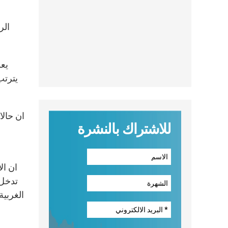
الر
يترتب
للاشتراك بالنشرة
تدخل 
الغربية