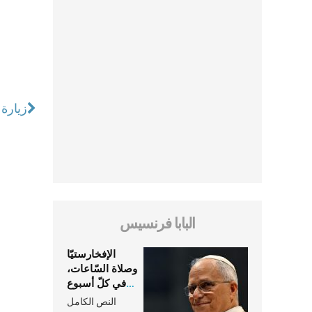
زيارة 
البابا فرنسيس
الإفخارستيّا
وصلاة السّاعات،
في كلّ أسبوع
وكلّ يوم، هما
النص الكامل