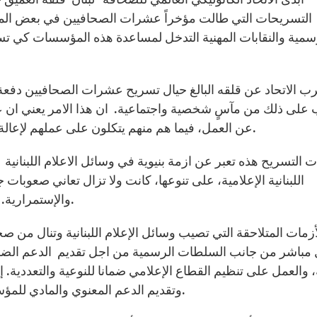
التسريحات التي طالت مؤخراً عشرات الصحافيين في بعض المؤسس
سمية والنقابات المهنية التدخل لمساعدة هذه المؤسسات كي ت
 على ذلك من مآسٍ شخصية واجتماعية. ان هذا الامر يعني ان 
عن العمل، فيما هم منهم يتكلون على عملهم لإعالة عوائلهم والحفاظ على موقعهم الإجتماعي والإنساني.
اللبنانية الإعلامية، على تنوعها، كانت ولا تزال تعاني صعوبا
والإستمرارية. وهذا يشكل نقطة تهدد استقلاليتها و مراراً استمرارها.
مباشر من جانب السلطات الرسمية من اجل تقديم الدعم الضرو
، والعمل على تنظيم القطاع الإعلامي ضمانا للنوعية والتعددية.
وتقديم الدعم المعنوي والمادي للمؤسسات وتأمين الضمانات الإجتماعية اللازمة للإعلاميين.