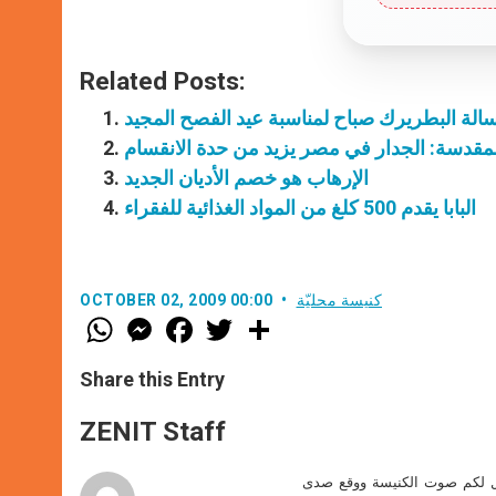
Related Posts:
الة البطريرك صباح لمناسبة عيد الفصح المجيد
مقدسة: الجدار في مصر يزيد من حدة الانقسام
الإرهاب هو خصم الأديان الجديد
البابا يقدم 500 كلغ من المواد الغذائية للفقراء
كنيسة محليّة
OCTOBER 02, 2009 00:00
W
M
F
T
S
h
e
a
w
h
a
s
c
i
a
t
s
e
t
r
Share this Entry
s
e
b
t
e
A
n
o
e
p
g
o
r
ZENIT Staff
p
e
k
r
صل لكم صوت الكنيسة ووقع صدى