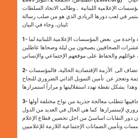
ات الإعلامية اللبنانية . وطالب الاتحاد السلطات
ستمر في لعب دورها الريادي الذي هو من صلب رسالة
لبنان. وجاء في البيان:
1- يعرب الاتحاد عن قلقه البالغ حيال تسريح عشرات الصحافيين دفعة واحدة من بعض المؤسسات الإعلامية اللبنانية لما
عشرات الصحافيين يصبحون بين ليلة وضحاها عاطلين
2- ان حالات التسريح هذه تعبر عن ازمة بنيوية في وسائل الاعلام اللبنانية تضاف الى الأزمة الإقتصادية الحالية. فالمؤسسات
ت جمة وتعجز عن تأمين التمويل الذاتي الضروري للنجاح
3- ان الأزمات المتلاحقة التي تصيب وسائل الإعلام اللبنانية وتنال من صحافييها تتطلب معالجة جذرية من نواح مختلفة أولها
ري لإستمرارها كما هي الحال في العديد من الدول
 إن دور النقابات اساسيٌ من اجل تحصين قطاع الإعلام