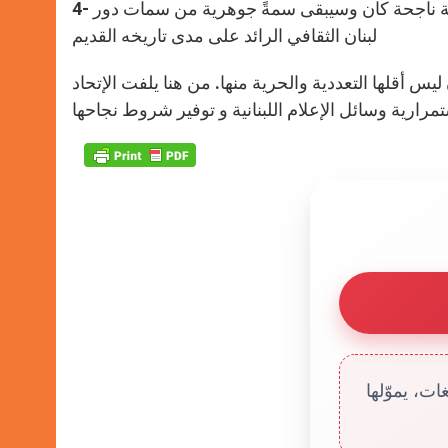
4- إن الإتحاد يؤكد مرة أخرى في هذه المناسبة أن وجود وسائل إعلام لبنانية ناجحة كان وسيبقى سمةً جوهرية من سمات دور
لبنان الثقافي الرائد على مدى تاريخه القديم
س أقلها التعددية والحرية منها. من هنا يلفت الإتحاد
ت، يموّلها