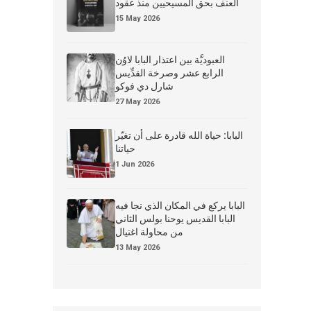
العنف بحق المسيحيين منذ عقود
15 May 2026
العبوديَّة بين اعتذار البابا لاوُن
الرابع عشر وصرخة القدِّيس
شارل دي فوكو
27 May 2026
البابا: حياة الله قادرة على أن تغيّر
حياتنا
1 Jun 2026
البابا يركع في المكان الذي نجا فيه
البابا القديس يوحنا بولس الثاني
من محاولة اغتيال
13 May 2026