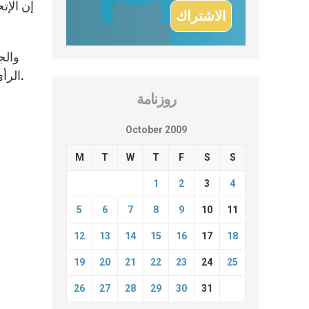
والج
الرأي العام إلى خطورة ما يجري مناشداً المسؤولين الحرص على إستمرارية وسائل الإعلام اللبنانية و توفير شروط نجاحها.
روزنامة
October 2009
M
T
W
T
F
S
S
1
2
3
4
5
6
7
8
9
10
11
12
13
14
15
16
17
18
19
20
21
22
23
24
25
26
27
28
29
30
31