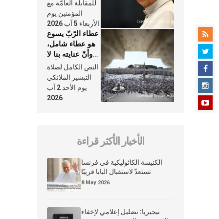
النَّفَس في حياة
للمقابلة العامّة مع
الكنيسة
المؤمنين يوم
الأربعاء 5 آب 2026
عطاء الرّبّ يسوع
هو عطاء شامل،
وأنّ عنايته بنا لا
تغيب عنّا أبدًا
النص الكامل لصلاة
التبشير الملائكي
يوم الأحد 2 آب
2026
الأخبار الأكثر قراءة
الكنيسة الكاثوليكية في فرنسا
تستعدّ لاستقبال البابا قريبًا
8 May 2026
نيجيريا: تضليل إعلامي لإخفاء