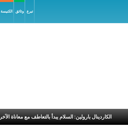
تبرع
وثائق
الكنيسة و
 الرسوليّة
الكاردينال بارولين: السلام يبدأ بالتعاطف مع