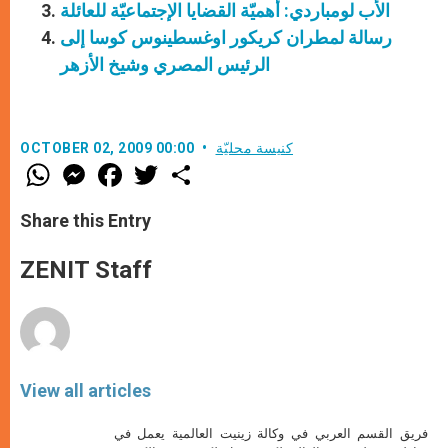
الأب لومباردي: أهميّة القضايا الإجتماعيّة للعائلة
رسالة لمطران كريكور اوغسطينوس كوسا إلى
الرئيس المصري وشيخ الأزهر
كنيسة محليّة
OCTOBER 02, 2009 00:00
W
M
F
T
S
h
e
a
w
h
a
s
c
i
a
t
s
e
t
r
Share this Entry
s
e
b
t
e
A
n
o
e
p
g
o
r
ZENIT Staff
p
e
k
r
View all articles
فريق القسم العربي في وكالة زينيت العالمية يعمل في