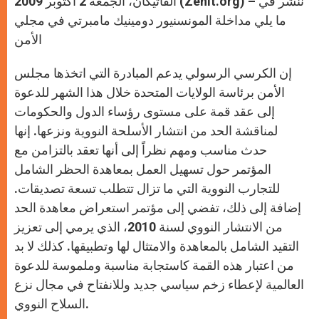
الفاتيكان، الجمعة 2 أكتوبر 2009 (Zenit.org) – ننشر في
p
e
k
r
ما يلي مداخلة المونسنيور دومينيك مامبرتي في مجلي
الأمن
إن الكرسي الرسولي يدعم المبادرة التي اتخذها مجلس
الأمن برئاسة الولايات المتحدة خلال هذا الشهر للدعوة
إلى عقد قمة على مستوى رؤساء الدول والحكومات
لمناقشة الحد من انتشار الأسلحة النووية ونزعها. إنها
حدث مناسب ومهم نظراً إلى أنها تعقد بالتزامن مع
المؤتمر حول تسهيل العمل بمعاهدة الحظر الشامل
للتجارب النووية التي ما تزال تتطلب تسعة تصديقات.
إضافة إلى ذلك، تفضي إلى مؤتمر استعراض معاهدة الحد
من الانتشار النووي لسنة 2010، الذي يرمي إلى تعزيز
التقيد الشامل بالمعاهدة والامتثال لها وتطبيقها. كذلك لا بد
من اعتبار هذه القمة كاستجابة مناسبة وملموسة للدعوة
العالمية لإعطاء زخم سياسي جديد وللانفتاح في مجال نزع
السلاح النووي.