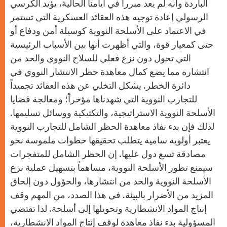
الباردة وأنه لم يعد مبرراً في أيامنا الحالية، يؤيد الكرسي
الرسولي إعادة توجيه هذه العقائد العسكرية التي تستمر
في الاعتماد على الأسلحة النووية كوسيلة أمن ودفاع أو
حتى كمعيار قوة، والتي أظهرت أنها بين الأسباب الرئيسية
التي تحول دون نزع فعلي للسلاح النووي والحد من
انتشاره مما يضع كمال معاهدة حظر الانتشار النووي في
دائرة الخطر. يشكل التخلي عن هذه العقائد تجميداً
للتجارب النووية التي شهدناها مؤخراً؛ ومعالجة قضايا
الأسلحة النووية الاستراتيجية، والتكتيكية ووسائل تسليمها.
لذلك فإن بدء نفاذ معاهدة الحظر الشامل للتجارب النووية
يعتبر أولوية سامية يتطلب تحقيقها خطوات ملموسة نحو
مصادقة تسع دول عليها. إن الحظر الشامل للمتفجرات
سيمنع تطور الأسلحة النووية، مساهماً بتسهيل عملية نزع
الأسلحة النووية والحد من انتشارها، والحؤول دون إلحاق
المزيد من الأضرار بالبيئة. في هذا الصدد، من المهم وقف
إنتاج المواد الانشطارية وتحويلها إلى أسلحة. لذا تقتضي
المسؤولية بدء نفاذ معاهدة لوقف إنتاج المواد الانشطارية،