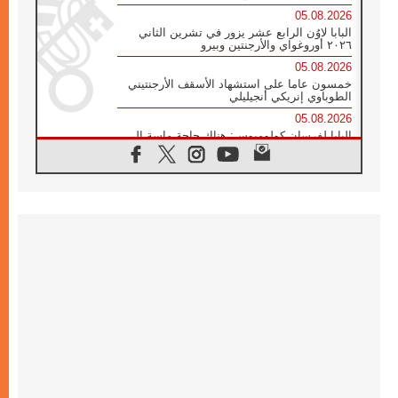
05.08.2026
البابا لاوُن الرابع عشر يزور في تشرين الثاني
٢٠٢٦ أوروغواي والأرجنتين وبيرو
05.08.2026
خمسون عاما على استشهاد الأسقف الأرجنتيني
الطوباوي إنريكي أنجيليلي
05.08.2026
البابا لفرسان كولومبوس: هناك حاجة ماسة إلى
أنبياء تناغم يسعون إلى بناء الجسور
04.08.2026
وفاة الكاردينال جوليو دوارتي لانغا
04.08.2026
عميد دائرة الحوار بين الأديان يفتتح في سيول
أول لقاء مسيحي كونفوشي
04.08.2026
إطلاق النشيد الرسمي لليوم العالمي للشباب في
سيول
04.08.2026
رسالة البابا لاوُن الرابع عشر إلى المشاركين في
المؤتمر العالمي لمنظمة سيغنيس
04.08.2026
الكاردينال بارولين: إنَّ الحوار يُستبدل اليوم
بالقوة، ويجب حماية الحقوق المهددة