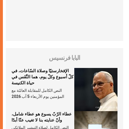
البابا فرنسيس
الإفخارستيّا وصلاة السّاعات، في
كلّ أسبوع وكلّ يوم، هما النَّفَس في
حياة الكنيسة
النص الكامل للمقابلة العامّة مع
المؤمنين يوم الأربعاء 5 آب 2026
عطاء الرّبّ يسوع هو عطاء شامل،
وأنّ عنايته بنا لا تغيب عنّا أبدًا
النص الكامل لصلاة التبشير الملائكي