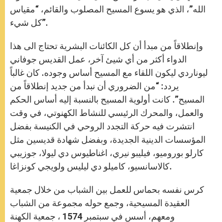
الله”، الذي هو يسوع المسيح المصلوب والقائم، “مقياس
كل شيء”.
وإنطلاقاً من مبدأ أن كل الكائنات البشرية تحتاج الى هذا
الدواء أكثر من أي شيئ آخر، عمل القديس جوفاني
ليوناردي ليكون اللقاء مع المسيح أساس وجوده. كان غالباً
يردد: “من الضروري أن نبدأ من جديد إنطلاقاً من
المسيح”. كانت أولوية المسيح بالنسبة إليه أساس الحكم
والعمل، والمحرك الرئيسي للنشاط الكهنوتي، في وقت
انتشرت فيه حركة التجدد الروحي في الكنيسة بفضل
المؤسسات الدينية الجديدة، وبفضل شهادة قديسين مثل
كارلو بوروميو، فيليبو نيري، اغناطيوس دي ليولا، جوزيبي
كالاسانسيو، كاميلو دي ليليس ولويجي كونزاغا.
كرس نفسه بحماس للعمل بين الشباب من خلال جمعية
العقيدة المسيحية، وجمع حوله مجموعة من الشباب
ومعهم، أسس في سبتمبر 1574 ، جمعية الكهنة