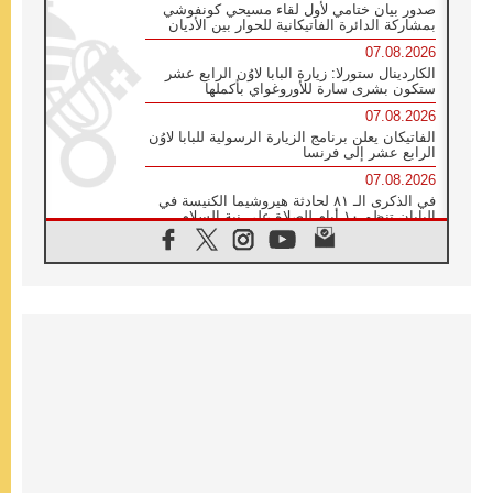
صدور بيان ختامي لأول لقاء مسيحي كونفوشي
بمشاركة الدائرة الفاتيكانية للحوار بين الأديان
07.08.2026
الكاردينال ستورلا: زيارة البابا لاوُن الرابع عشر
ستكون بشرى سارة للأوروغواي بأكملها
07.08.2026
الفاتيكان يعلن برنامج الزيارة الرسولية للبابا لاوُن
الرابع عشر إلى فرنسا
07.08.2026
في الذكرى الـ ٨١ لحادثة هيروشيما الكنيسة في
اليابان تنظم ١٠ أيام للصلاة على نية السلام
07.08.2026
الكنيسة في الأوروغواي: زيارة البابا ستعزز
الإيمان والرجاء
06.08.2026
الاجتماع الشهري للمطارنة الموارنة
06.08.2026
الكاردينال روسي: زيارة البابا لاوُن إلى الأرجنتين
هي تكريم للبابا فرنسيس
06.08.2026
زيارة البابا إلى البيرو ستكون زمن نعمة ومصالحة
ورجاء
06.08.2026