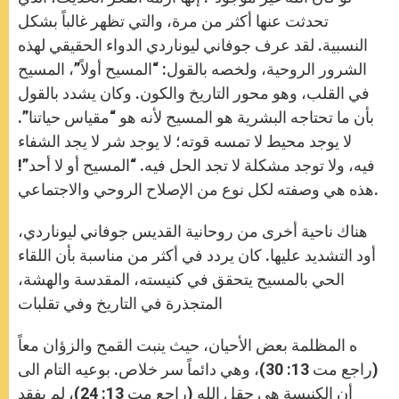
تحدثت عنها أكثر من مرة، والتي تظهر غالباً بشكل
النسبية. لقد عرف جوفاني ليوناردي الدواء الحقيقي لهذه
الشرور الروحية، ولخصه بالقول: “المسيح أولاً”، المسيح
في القلب، وهو محور التاريخ والكون. وكان يشدد بالقول
بأن ما تحتاجه البشرية هو المسيح لأنه هو “مقياس حياتنا”.
لا يوجد محيط لا تمسه قوته؛ لا يوجد شر لا يجد الشفاء
فيه، ولا توجد مشكلة لا تجد الحل فيه. “المسيح أو لا أحد”!
هذه هي وصفته لكل نوع من الإصلاح الروحي والاجتماعي.
هناك ناحية أخرى من روحانية القديس جوفاني ليوناردي،
أود التشديد عليها. كان يردد في أكثر من مناسبة بأن اللقاء
الحي بالمسيح يتحقق في كنيسته، المقدسة والهشة،
المتجذرة في التاريخ وفي تقلبات
ه المظلمة بعض الأحيان، حيث ينبت القمح والزؤان معاً
(راجع مت 13: 30)، وهي دائماً سر خلاص. بوعيه التام الى
أن الكنيسة هي حقل الله (راجع مت 13: 24)، لم يفقد