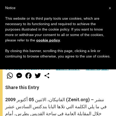
AR
Notice
x
This website or its third party tools use cookies, which are
necessary to its functioning and required to achieve the
purposes illustrated in the cookie policy. If you want to know
تعليم البابا خلال المقابلة العامة
more or withdraw your consent to all or some of the cookies,
please refer to the
cookie policy
.
By closing this banner, scrolling this page, clicking a link or
–
continuing to browse otherwise, you agree to the use of cookies.
المقابلة العامة
ZENIT STAFF
OCTOBER 07, 2009 00:00
W
M
F
T
S
h
e
a
w
h
a
s
c
i
a
t
s
e
t
r
Share this Entry
s
e
b
t
e
A
n
o
e
p
g
o
r
الفاتيكان، الاثنين 05 أكتوبر 2009 (Zenit.org) – ننشر
p
e
k
r
في ما يلي الكلمة التي تلاها البابا بندكتس السادس عشر
خلال المقابلة العامة في ساحة القديس بطرس، أمام