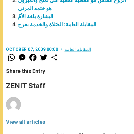
الروح القدس هو العطيّة الخفيّة التي تُمنح والميرون
هو ختمه المرئي
البشارة بلغة الأمّ
المقابلة العامة: الصّلاة والخدمة بفرح
المقابلة العامة
OCTOBER 07, 2009 00:00
W
M
F
T
S
h
e
a
w
h
a
s
c
i
a
t
s
e
t
r
Share this Entry
s
e
b
t
e
A
n
o
e
p
g
o
r
ZENIT Staff
p
e
k
r
View all articles