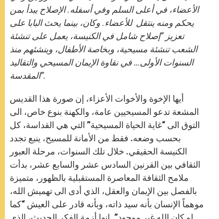
الأعضاء، في أعلى السلم وفي أسفله. الإصلاح يبدأ بمن
يحكم ومنه ينتقل للأعضاء. وكان، بينما يحث البابا على
تعزيز “إصلاح شامل في الكنيسة، يعمل على تنشئة
الشعب تنشئة مسيحية، وبخاصة الأطفال، وينشئهم منذ
السنوات الأولى… في نقاوة الإيمان المسيحي والتقاليد
المقدسة”.
أيها الإخوة والأخوات الأعزاء، إن صورة هذا القديس
المشعة تدعو المسيحيين عامة، والكهنة بنوع خاص، الى
التوق الى “غاية الحياة المسيحية” التي هي القداسة، كل
بحسب وضعه. فقط من الأمانة للمسيح، ينبع تجدد
الكنيسة الحقيقي. خلال تلك السنوات، مرحلة العبور
الثقافي بين القرنين السادس عشر والسابع عشر، بدأت
ملامح الثقافة المعاصرة المستقبلية بالظهور، متميزة
بالفصل بين الإيمان والعقل، الذي أدى الى تهميش الله،
موهماً الإنسان بأنه سيد ذاته، وبأنه قادر على العيش “كما
لو كان الله غير موجود”. إنها أزمة الفكر الحديث، الذي