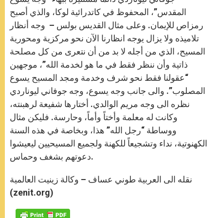
المقدس”، المحفوظ في كاتدرائية لوكا، والذي أصبح
رمزاص للإيمان. وعلى مثال القديس بولس – وجه أنظار
تلاميذه ولا يزال يوجه انظارنا الآن نحو مركزية ومحورية
المسيح، الذي من أجله لا بد من أن نتعرى من كل مصلحة
ذاتية وأن ننظر فقط في ما هو لخدمة الله”، موجهين
“عقولنا فقط نحو شرف وخدمة ومجد المسيح يسوع
المصلوب”. والى جانب وجه يسوع، وجه جوفاني ليوناردي
نظره الى وجه مريم الوالدي. أختارها شفيعة لرهبنته،
وكانت له معلمة وأختاً وأماً، وحارسة. فليكن مثال
ووساطة “رجل الله” هذا، وبخاصة في هذه السنة
الكهنوتية، نداء وتشجيعاً للكهنة ولجميع المسيحيين ليعيشوا
دعوتهم بشغف وحماس.
نقله الى العربية طوني عساف – وكالة زينيت العالمية
(zenit.org)