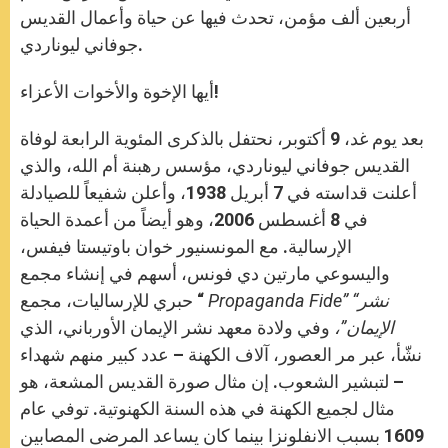
أربعين ألف مؤمن، تحدث فيها عن حياة وأعمال القديس
جوفاني ليوناردي.
أيها الإخوة والأخوات الأعزاء!
بعد يوم غد، 9 أكتوبر، نحتفل بالذكرى المئوية الرابعة لوفاة
القديس جوفاني ليوناردي، مؤسس رهبنة أم الله، والذي
أعلنت قداسته في 7 أبريل 1938، وأعلن شفيعاً للصيادلة
في 8 أغسطس 2006، وهو أيضاً من أعمدة الحياة
الإرسالية. مع المونسنيور خوان باوتيستا فيفس،
واليسوعي مارتين دي فونس، أسهم في إنشاء مجمع
” “نشر
Propaganda Fide
حبري للإرساليات، مجمع “
الإيمان”،
وفي ولادة معهد نشر الإيمان الأورباني، الذي
نشّأ، عبر مر العصور، آلاف الكهنة – عدد كبير منهم شهداء
– لتبشير الشعوب. إن مثال صورة القديس المشعة، هو
مثال لجميع الكهنة في هذه السنة الكهنوتية. توفي عام
1609 بسبب الانفلونزا بينما كان يساعد المرضى المصابين