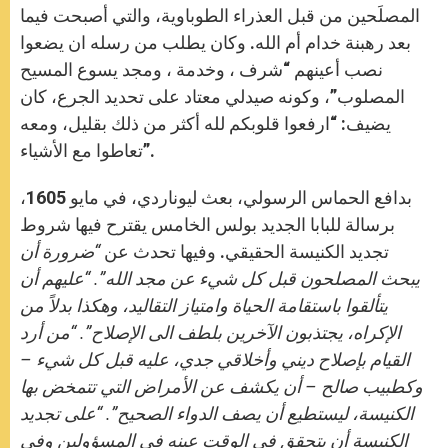
المصلَحين من قبل العذراء الطوباوية، والتي أصبحت فيما
بعد رهبنة خدام أم الله. وكان يطلب من رسله ان يضعوا
نصب أعينهم “شرف ، وخدمة ، ومجد يسوع المسيح
المصلوب”، وكونه صيدلي معتاد على تحديد الجرع، كان
يضيف: “ارفعوا قلوبكم لله أكثر من ذلك بقليل، ومعه
تعاطوا مع الأشياء”.
بدافع الحماس الرسولي، بعث ليوناردي، في مايو 1605،
برسالة للبابا الجديد بولس الخامس يقترح فيها شروط
تجديد الكنيسة الحقيقي. وفيها تحدث عن
“ضرورة أن
يبحث المصلحون قبل كل شيء عن مجد الله”. “عليهم أن
يتألقوا باستقامة الحياة وامتياز التقاليد، وهكذا بدلاً من
الإكراه، يجتذبون الآخرين بلطف الى الإصلاح”. “من أرد
القيام بإصلاح ديني وأخلاقي جدي، عليه قبل كل شيء –
وكطبيب صالح – أن يكشف عن الأمراض التي تتمخض بها
الكنيسة، ليستطيع أن يصف الدواء الصحيح”. “على تجديد
الكنيسة أن يتحقق في الوقت عينه في المسؤولين وفي