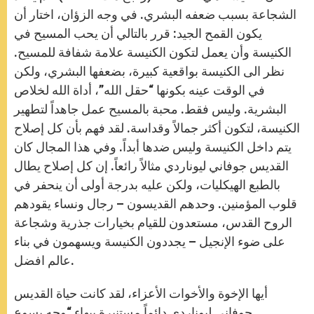
الشجاعة بسبب ضعفه البشري. في وجه الزؤان، اختار أن
يكون القمح الجيد: قرر بالتالي أن يحب المسيح في
الكنيسة وأن يعمل لتكون الكنيسة علامة شفافة للمسيح.
نظر الى الكنيسة بواقعية كبيرة، بضعفها البشري، ولكن
في الوقت عينه بكونها “حقل الله”، أداة الله لخلاص
البشرية. وليس فقط. محبة بالمسيح عمل جاهداً لتطهير
الكنيسة، لتكون أكثر جمالاً وقداسة. لقد فهم بأن كل إصلاح
يتم داخل الكنيسة وليس ضدها أبداً. وفي هذا المجال كان
القديس جوفاني ليوناردي مثالاً رائعاً. إن كل إصلاح يطال
بالطبع الهيكليات، ولكن عليه بدرجة أولى أن ينحفر في
قلوب المؤمنين. وحدهم القديسون – رجال ونساء يقودهم
الروح القدس، مستعدون للقيام بخيارات جذرية وشجاعة
على ضوء الإنجيل – يجددون الكنيسة ويسهمون في بناء
عالم افضل.
أيها الإخوة والأخوات الأعزاء، لقد كانت حياة القديس
جوفاني ليوناردي دائماً مستنيرة ببهاء “وجه يسوع