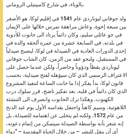
بالوباء، في شارع كامبيتيلي الروماني.
ولد جوفاني ليوناردي عام 1541 في إقليم لوكا. هو الأصغر
بين سبعة إخوة، وعاش مراهقة تمرس خلالها على الإيمان
في جو عائلي سليم، وكان دائماً يرتاد الى حانوت للأدوية
في بلدته. في السابعة عشرة من عمره ألحقه والده في
إحدى الدورات العادية في الصيدلة في لوكا، ليصبح صيدلياً
في المستقبل. ولنحو عقد من الزمن، كان الشاب جوفاني
ليوناردي يقظاً ودؤوباً وحاضراً، ولكن عندما حصل على
الاعتراف الرسمي الذي كان سيؤهله لفتح صيدلية، بحسب
قانون لوكا، بدأ يفكر إذا ما حانت الساعة لتنفيذ المشروع
الذي كان دائماً في قلبه. بعد تفكير ناضج، قرر سلوك درب
الكهنوت. وهكذا ترك الحانوت وانصرف الى التنشئة
اللاهوتية، وسيم كاهناً واحتفل بقداسه الأول يوم عيد الدنح
من عام 1572. ولكنه لم يتخلى عن اهتمامه للصيدلة، بل
إنه شعر بأنه بواسطة الصيدلة سيتمكن من إتمام دعوته،
أي أن ينقل للبشر – من خلال الحياة المقدسة – “دواء