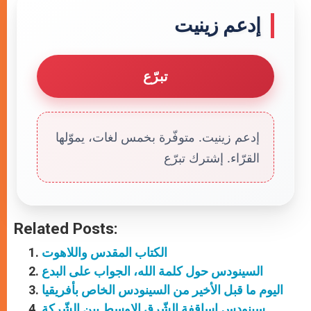
إدعم زينيت
تبرّع
إدعم زينيت. متوفّرة بخمس لغات، يموّلها
القرّاء. إشترك تبرّع
Related Posts:
الكتاب المقدس واللاهوت
السينودس حول كلمة الله، الجواب على البدع
اليوم ما قبل الأخير من السينودس الخاص بأفريقيا
سينودس اساقفة الشّرق الاوسط بين الشّركة