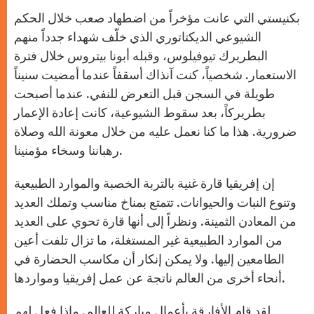
بكنيستي التي عانت مؤخراً من اضطهاد صعب خلال الحكم
الشيوعي الديكتاتوري الذي خلّف شهداء جدداً منهم
البطريرك تيوفيلوس، وقبله أبونا بيتروس خلال فترة
الاستعمار. شخصياً، كنت آنذاك أسقفاً عندما أمضيت سنيناً
طويلة في السجن قبل التعرض للنفي. عندما أصبحت
بطريركاً، بعد سقوط الشيوعية، كانت إعادة الإعمار
ضرورية. هذا ما كنا نعمل عليه من خلال معونة الله وصلاة
رهباننا وسخاء مؤمنينا.
إن إفريقيا قارة غنية بالتربة الخصبة والموارد الطبيعية
وتنوع النبات والحيوانات. تتمتع بمناخ مناسب وتملك العديد
من المعادن الثمينة. ونظراً إلى أنها قارة تحوي على العديد
من الموارد الطبيعية غير المستغلة، ما تزال تلفت أعين
الطامعين إليها. ولا يمكن إنكار أن مكاسب الحضارة في
أنحاء أخرى من العالم ناتجة عن عمل إفريقيا ومواردها.
لقد قام الأفارقة بأعمال مباركة للعالم. ماذا فعل لهم