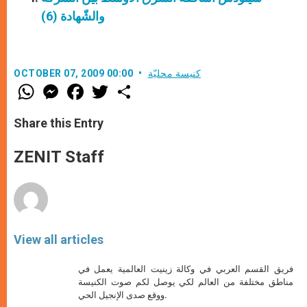
والشّهادة (6)
كنيسة محليّة
OCTOBER 07, 2009 00:00
W
M
F
T
S
h
e
a
w
h
a
s
c
i
a
t
s
e
t
r
Share this Entry
s
e
b
t
e
A
n
o
e
p
g
o
r
ZENIT Staff
p
e
k
r
View all articles
فريق القسم العربي في وكالة زينيت العالمية يعمل في
مناطق مختلفة من العالم لكي يوصل لكم صوت الكنيسة
ووقع صدى الإنجيل الحي.