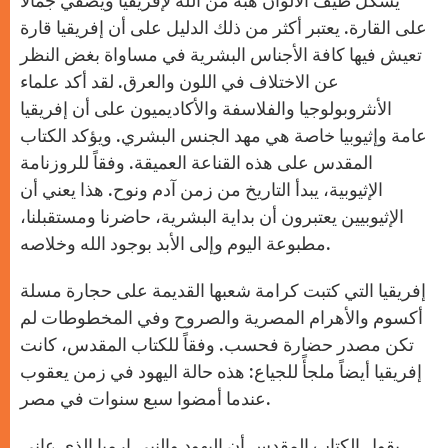
يشكل طيف الألوان هبة من الله لإفريقيا ويضفي جمالاً
على القارة. يعتبر أكثر من ذلك الدليل على أن إفريقيا قارة
تعيش فيها كافة الأجناس البشرية في مساواة بغض النظر
عن الاختلاف في اللون والعرق. لقد أكد علماء
الأنثروبولوجيا والفلاسفة والأكاديميون على أن إفريقيا
عامة وإثيوبيا خاصة هي مهد الجنس البشري. ويؤكد الكتاب
المقدس على هذه القناعة العميقة. وفقاً للروزنامة
الإثيوبية، يبدأ التاريخ من زمن آدم ونوح. هذا يعني أن
الإثيوبيين يعتبرون أن بداية البشرية، حاضرنا ومستقبلنا،
مطبوعة اليوم وإلى الأبد بوجود الله وخلاصه.
إفريقيا التي كتبت كرامة شعبها القديمة على حجارة مسلة
أكسوم والأهرام المصرية والصروح وفي المخطوطات لم
تكن مصدر حضارة فحسب. وفقاً للكتاب المقدس، كانت
إفريقيا أيضاً ملجأً للجياع: هذه حالة اليهود في زمن يعقوب
عندما أمضوا سبع سنوات في مصر.
يقول الكتاب المقدس أن اليهود والنبي إرميا الذي عانى