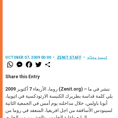
كنيسة محليّة
ZENIT STAFF
OCTOBER 07, 2009 00:00
W
M
F
T
S
h
e
a
w
h
a
s
c
i
a
t
s
e
t
r
Share this Entry
s
e
b
t
e
A
n
o
e
p
g
o
r
روما، الأربعاء 7 أكتوبر 2009 (Zenit.org) – ننشر في ما
p
e
k
r
يلي كلمة قداسة بطريرك الكنيسة الارثوذكسية في اثيوبيا،
أبونا باولس، خلال مداخلته يوم أمس في الجمعية الثانية
لسينودس الأساقفة من اجل افريقيا، المنعقد في روما من
الرابع ولقاية الخامس والعشرين من الجاري.