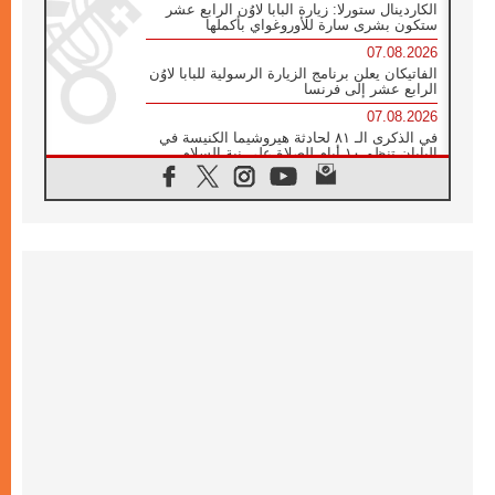
الكاردينال ستورلا: زيارة البابا لاوُن الرابع عشر
ستكون بشرى سارة للأوروغواي بأكملها
07.08.2026
الفاتيكان يعلن برنامج الزيارة الرسولية للبابا لاوُن
الرابع عشر إلى فرنسا
07.08.2026
في الذكرى الـ ٨١ لحادثة هيروشيما الكنيسة في
اليابان تنظم ١٠ أيام للصلاة على نية السلام
07.08.2026
الكنيسة في الأوروغواي: زيارة البابا ستعزز
الإيمان والرجاء
06.08.2026
الاجتماع الشهري للمطارنة الموارنة
06.08.2026
الكاردينال روسي: زيارة البابا لاوُن إلى الأرجنتين
هي تكريم للبابا فرنسيس
06.08.2026
زيارة البابا إلى البيرو ستكون زمن نعمة ومصالحة
ورجاء
06.08.2026
الكاردينال بارولين في المكسيك: علينا أن نكون
حاضرين إلى جانب المهمشين والمهاجرين
والأجانب