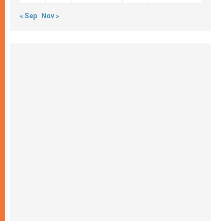
« Sep
Nov »