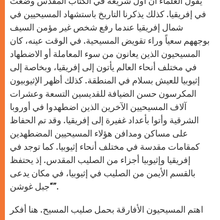
يقول العلماء أن أول شريعة في الكتاب المقدس وضعت
في إفريقيا. كذلك يذكرنا التاريخ باستشهاد المسيحيين في
شمال إفريقيا عندما رفع شخص غير مؤمن السيف
بوجههم سعياً وراء تقويض المسيحية. في الوقت عينه، كان
المسيحيون الذين يعانون من سوء المعاملة أو الاضطهاد
في مختلف أنحاء العالم يأتون إلى إفريقيا، وبخاصة إلى
إثيوبيا للعيش بسلام في المنطقة. كذلك أظهر الإثيوبيون
المكرسون حسن الضيافة للقديسين التسعة وعشرات
آلاف المسيحيين الآخرين الذين اضطهدوا في أوروبا
الشرقية وأتوا بأعداد غفيرة إلى إفريقيا. وقد تم الحفاظ
على مساكن ومدافن هؤلاء المسيحيين المضطهدين
كمقامات مقدسة في مختلف أنحاء إثيوبيا. كما توجد في
إفريقيا وإثيوبيا أجزاء من الصليب المقدس. إذ يحتفظ
بالقسم الأيمن من الصليب في إثيوبيا، في مكان يدعى
“جبل غوشن”.
اهتم المسيحيون الأفارقة بحمل صليب المسيح. هنا أفكر