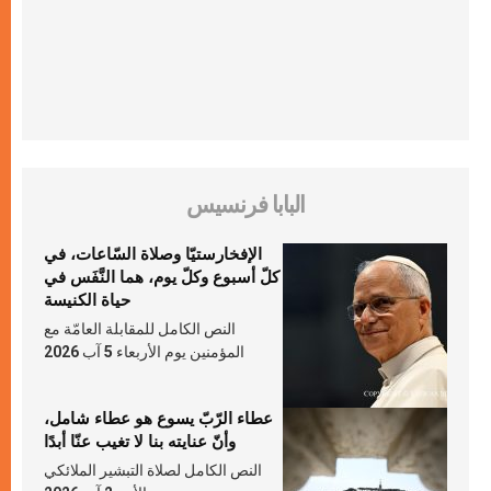
البابا فرنسيس
الإفخارستيّا وصلاة السّاعات، في
كلّ أسبوع وكلّ يوم، هما النَّفَس في
حياة الكنيسة
النص الكامل للمقابلة العامّة مع
المؤمنين يوم الأربعاء 5 آب 2026
عطاء الرّبّ يسوع هو عطاء شامل،
وأنّ عنايته بنا لا تغيب عنّا أبدًا
النص الكامل لصلاة التبشير الملائكي