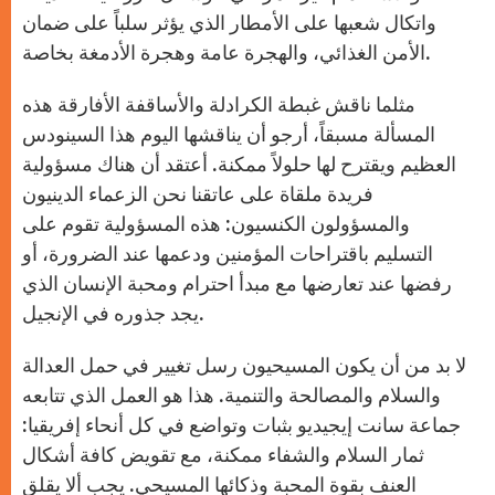
واتكال شعبها على الأمطار الذي يؤثر سلباً على ضمان
الأمن الغذائي، والهجرة عامة وهجرة الأدمغة بخاصة.
مثلما ناقش غبطة الكرادلة والأساقفة الأفارقة هذه
المسألة مسبقاً، أرجو أن يناقشها اليوم هذا السينودس
العظيم ويقترح لها حلولاً ممكنة. أعتقد أن هناك مسؤولية
فريدة ملقاة على عاتقنا نحن الزعماء الدينيون
والمسؤولون الكنسيون: هذه المسؤولية تقوم على
التسليم باقتراحات المؤمنين ودعمها عند الضرورة، أو
رفضها عند تعارضها مع مبدأ احترام ومحبة الإنسان الذي
يجد جذوره في الإنجيل.
لا بد من أن يكون المسيحيون رسل تغيير في حمل العدالة
والسلام والمصالحة والتنمية. هذا هو العمل الذي تتابعه
جماعة سانت إيجيديو بثبات وتواضع في كل أنحاء إفريقيا:
ثمار السلام والشفاء ممكنة، مع تقويض كافة أشكال
العنف بقوة المحبة وذكائها المسيحي. يجب ألا يقلق