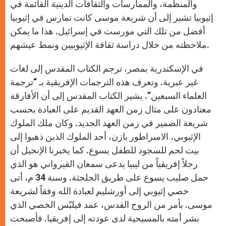
والمنظمة، والممارسات والثقافات الدينية القائمة في
إثيوبيا تشير إلى أن شريعة موسى كانت تمارس في إثيوبيا
أفضل من تلك التي مورست في إسرائيل. هذا ما يمكن
ملاحظته من خلال دراسة ثقافة الإثيوبيين ونمط عيشهم.
في الإسكندرية بمصر، ترجم الكتاب المقدس إلى لغات
غير عبرية. وتعرف هذه الترجمات الإفريقية بـ “ترجمة
العلماء السبعين”. يشير الكتاب المقدس إلى أن الأفارقة
معتادون على مثال زمن العهد القديم على العبادة بحسب
شريعة الضمير في زمن العهد الجديد. وكان ملك الملوك
الإثيوبي، الامبراطور بازن، أحد الملوك الذين ذهبوا إلى
بيت لحم للسجود للطفل يسوع. كما يخبرنا الإنجيل أن
رجلاً إفريقياً من ليبيا يدعى سمعان القيرواني هو الذي
حمل صليب يسوع على طريق الجلجثة. وسنة 34 م، أتى
خصي إثيوبي إلى أورشليم لعبادة الله وفقاً لشريعة
موسى. بأمر من الروح القدس، عمد فيلبّس الخصي الذي
بشر أمته بالمسيحية لدى عودته إلى إفريقيا. فأصبحت