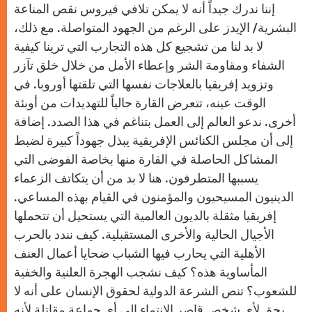
إننا ندرك جيداً أنه لا يمكن تلافي فيروس نقص المناعة
البشرية/ الإيدز على الرغم من الجهود المتواصلة. مع ذلك،
لا بد لنا من تشجيع كل هذه التجارب التي ترينا كيفية
الشفاء ومقاومة الشر وإعطاء الأمل من خلال خلق تآزر
وتزويد إفريقيا بالعلاجات نفسها التي تلقتها أوروبا. في
الوقت عينه، تتعرض القارة حالياً للتهديدات من أوبئة
أخرى. ندعو العالم إلى العمل بتناغم في هذا الصدد. إضافة
إلى أن مجلس الكنائس الإفريقية يبذل جهوداً كبيرة لضبط
المشاكل الحاصلة في القارة منها بخاصة الفوضى التي
يسببها المتطرفون. هنا لا بد من أن يتكاتف الزعماء
الدينيون المسيحيون والمؤمنون في القيام بهذه المساعي.
إفريقيا مثقلة بالديون العالمية التي يستحيل أن تتحملها
الأجيال الحالية والأخرى المستقبلية. كيف نندد بالحرب
الأهلية التي يحارب فيها الشباب ضحايا أعمال العنف
المأساوية هذه؟ كيف نشجب الهجرة العلنية والخفية
للشعوب؟ تنص الشرعة الدولية لحقوق الإنسان على أنه لا
يحق لأي شخص قاصر الانتماء إلى أي جماعة مقاتلة لأنه