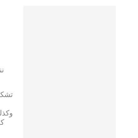
تشكل 
وكذل
كد