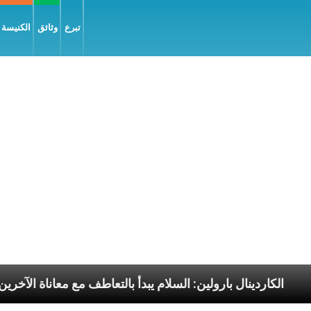
تبرع
وثائق
الكنيسة و
رسوليّة
الكاردينال بارولين: السلام يبدأ بالتعاطف مع مع