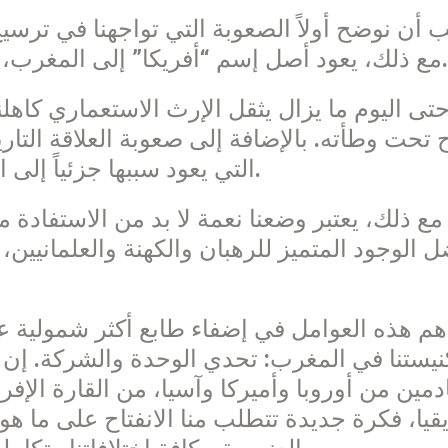
مع ذلك، يعود أصل إسم “أفريكا” إلى المغرب، من “إفريقيا”، بلاد القديس أغسطينوس.
 تحت وطأته. بالإضافة إلى صعوبة العلاقة التاريخ
التي يعود سببها جزئياً إلى الاسترقاق الذي لم يكن فقط واقعاً غربياً.
 الوجود المتميز للرهبان والكهنة والعلمانيين،
م هذه العوامل في إضفاء طابع أكثر شمولية على
نيستنا في المغرب: تحدي الوحدة والشركة. إن 
دمين من أوروبا وأميركا وآسيا، من القارة الإ
قيا، فكرة جديدة تتطلب منا الانفتاح على ما هو