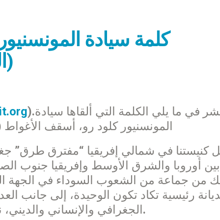
كلمة سيادة المونسنيور
(ا
).ننشر في ما يلي الكلمة التي ألقاها سيادة
it.org
المونسنيور كلود رو، أسقف الأغواط 
كنيستنا في شمالي إفريقيا “مفترق طرق” جغرافيا
بين أوروبا والشرق الأوسط وإفريقيا جنوب الصح
ك من جماعة من الشعوب السوداء في الجهة الجن
يانة رئيسية تكاد تكون الوحيدة، إلى جانب العدي
الجغرافي والإنساني والديني، نعيش كمسيحيين دعوتنا للتلاقي والحوار.