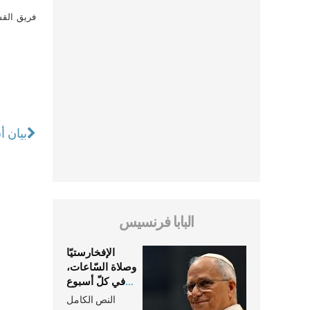
فريق القس
بيان أ
البابا فرنسيس
الإفخارستيّا
وصلاة السّاعات،
في كلّ أسبوع
وكلّ يوم، هما
النص الكامل