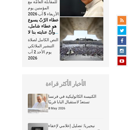
النَّفَس في حياة
للمقابلة العامّة مع
الكنيسة
المؤمنين يوم
الأربعاء 5 آب 2026
عطاء الرّبّ يسوع
هو عطاء شامل،
وأنّ عنايته بنا لا
تغيب عنّا أبدًا
النص الكامل لصلاة
التبشير الملائكي
يوم الأحد 2 آب
2026
الأخبار الأكثر قراءة
الكنيسة الكاثوليكية في فرنسا
تستعدّ لاستقبال البابا قريبًا
8 May 2026
نيجيريا: تضليل إعلامي لإخفاء