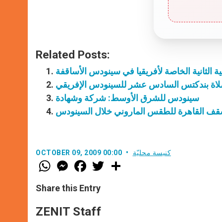
Related Posts:
 الثانية الخاصة لأفريقيا في سينودس الأساقفة
اة بندكتس السادس عشر للسينودس الإفريقي
سينودس للشرق الأوسط: شركة وشهادة
أسقف القاهرة للطقس الماروني خلال السينودس
كنيسة محليّة
OCTOBER 09, 2009 00:00
W
M
F
T
S
h
e
a
w
h
a
s
c
i
a
t
s
e
t
r
Share this Entry
s
e
b
t
e
A
n
o
e
p
g
o
r
ZENIT Staff
p
e
k