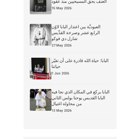
العنف بحق المسيحيين منذ عقود
15 May 2026
العبوديَّة بين اعتذار البابا لاوُن
الرابع عشر وصرخة القدِّيس
شارل دي فوكو
27 May 2026
البابا: حياة الله قادرة على أن تغيّر
حياتنا
1 Jun 2026
البابا يركع في المكان الذي نجا فيه
البابا القديس يوحنا بولس الثاني
من محاولة اغتيال
13 May 2026