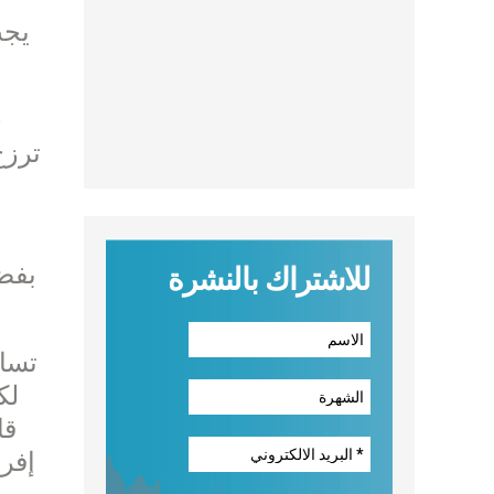
ترزح
بفضل
للاشتراك بالنشرة
تساه
لك
قا
إفري