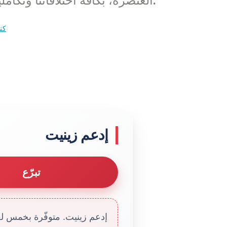
العنصرة، بكافة اختلافاتنا وتكاملياتنا على الرغم من ضعفنا كرجال ونساء.
كن
إدعم زينيت
تبرّع
إدعم زينيت. متوفّرة بخمس لغا