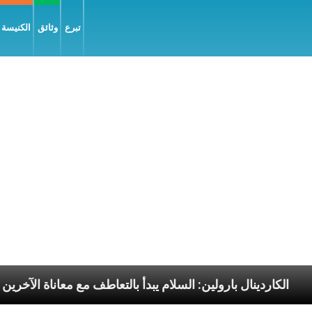
تبرع
وثائق
الكنيسة و
رسوليّة
الكاردينال بارولين: السلام يبدأ بالتعاطف مع مع