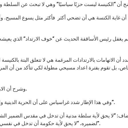
أن غاية الكنسة هي أن تضحي أكثر فأكثر مثل يسوع المسيح. وأشا
م يغفل رئيس الأساقفة الحديث عن “خوف الارتداد” الذي يعيش
د أن الاتهامات بالارتدادات المرغمة هي لا تتعلق البتة بالكنيسة 
ص، بل تقوم بفترة اعداد مسيحي مطولة لكي تتأكد من أن المرتد 
وشرح أن الارتداد بالنسبة للمسيحيين هو قبل كل شيء تحول قلبي.
وفي هذا الإطار شدد غراسياس على أن الحرية الدينية والارتداد هو “حق بشري” وهو “حق مقدس في دستورنا”.
اف: “لا يحق لأية سلطة مدنية أن تدخل في مقدس الضمير الش
لضميره. “لا يحق لأية حكومة أن تدخل في نفسي وأن تفرض حظرًا على ضميري وتمنعني أن أغيّر ديني”.