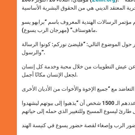
مؤتمر الرسالات الهندية المعروف باسم “برابهو يسو
ماهوستاف” (مهرجان الرب يسوع).
ور حول الموضوع التالي: “فليضئ نوركم: كونوا الرسالة
والرسول”.
 عن عيش التطويبات من خلال محبة وخدمة كل إنسان
لجعل الإنسان مكانًا أجمل.
ووجه رئيس الأساقفة تحديًا لكل المشاركين في المؤتمر والذين قارب عددهم الـ 1500 شخص أن “يذهبوا إلى بيوتهم ليشهدوا