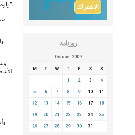
وأوضح أن “الكنيسة ليست حزبًا سياسيًا” وهي لا تبحث عن السلطة والشهرة، ولا عن زيادة عدد المؤمنين والقيام بتأثير أكبر”.
بل 
ول
روزنامة
October 2009
وشد
M
T
W
T
F
S
S
الأشخا
1
2
3
4
5
6
7
8
9
10
11
12
13
14
15
16
17
18
19
20
21
22
23
24
25
وأض
26
27
28
29
30
31