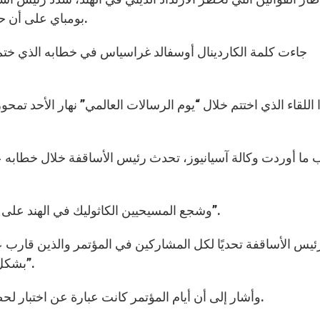
بومباي على أن حرية المعتقد الديني هي من الحقوق البشرية الأساسية.
جاءت كلمة الكاردينال أوسفالد غراسياس في خطابه الذي ختم 
 اللقاء الذي اختتم خلال “يوم الرسالات العالمي” نهار الأحد تمح
ما أوردت وكالة آسيانيوز، تحدث رئيس الأساقفة خلال خطابه
وشجع المسيحيين الكاثوليك في الهند على التعاضد مع “جميع الإخوة والأخوات من الأديان الأخرى”.
بشكل طارئ ليسوع المسيح وللتغيير الذي حمله إلى حياتهم”.
وأشار إلى أن أيام المؤتمر كانت عبارة عن اختبار لحضور الرب وإصغاء لقصة حضور يسوع في كنيسة الهند.