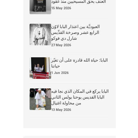
العنف بحق المسيحيين منذ عقود
15 May 2026
العبوديَّة بين اعتذار البابا لاوُن
الرابع عشر وصرخة القدِّيس
شارل دي فوكو
27 May 2026
البابا: حياة الله قادرة على أن تغيّر
حياتنا
1 Jun 2026
البابا يركع في المكان الذي نجا فيه
البابا القديس يوحنا بولس الثاني
من محاولة اغتيال
13 May 2026