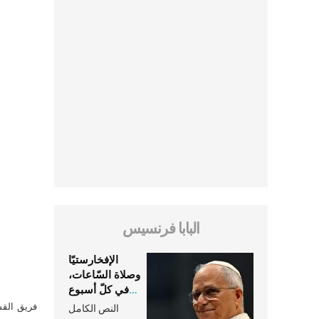
البابا فرنسيس
الإفخارستيّا
وصلاة السّاعات،
في كلّ أسبوع
وكلّ يوم، هما
فريق القس
النص الكامل