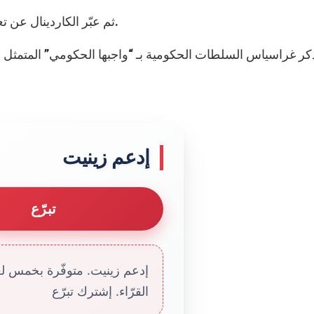
ثم عبّر الكاردينال عن تعاضده مع ضحايا العنف في ولاية أوريسا العام الماضي.
كر غراسياس السلطات الحكومية بـ “واجبها الحكومي” المتمثل ب
إدعم زينيت
تبرّع
إدعم زينيت. متوفّرة بخمس لغا
القرّاء. إشترك تبرّع