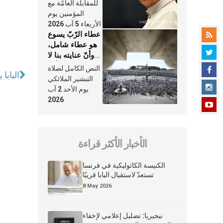
النَّفَس في حياة
للمقابلة العامّة مع
الكنيسة
المؤمنين يوم
الأربعاء 5 آب 2026
عطاء الرّبّ يسوع
هو عطاء شامل،
وأنّ عنايته بنا لا
تغيب عنّا أبدًا
النص الكامل لصلاة
البابا
التبشير الملائكي
يوم الأحد 2 آب
2026
الأخبار الأكثر قراءة
الكنيسة الكاثوليكية في فرنسا
تستعدّ لاستقبال البابا قريبًا
8 May 2026
نيجيريا: تضليل إعلامي لإخفاء