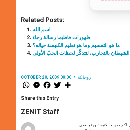
Related Posts:
اسم الله
ظهورات فاطيما رسالة رجاء
ما هو التقسيم وما هو تعليم الكنيسة حياله؟
 الشيطان بالتجارب، لنتذكّر لحظات الحبّ الأولى
روحانيّة
OCTOBER 20, 2009 00:00
W
M
F
T
S
h
e
a
w
h
a
s
c
i
a
t
s
e
t
r
Share this Entry
s
e
b
t
e
A
n
o
e
p
g
o
r
ZENIT Staff
p
e
k
r
صل لكم صوت الكنيسة ووقع صدى