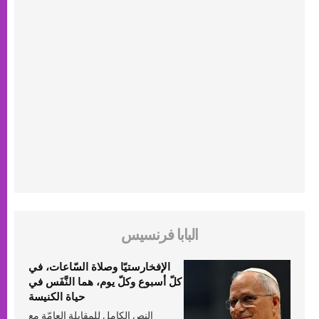
البابا فرنسيس
الإفخارستيّا وصلاة السّاعات، في
كلّ أسبوع وكلّ يوم، هما النَّفَس في
حياة الكنيسة
النص الكامل للمقابلة العامّة مع