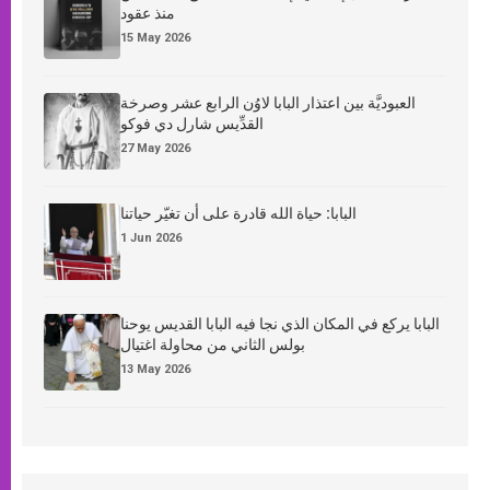
منذ عقود
15 May 2026
العبوديَّة بين اعتذار البابا لاوُن الرابع عشر وصرخة
القدِّيس شارل دي فوكو
27 May 2026
البابا: حياة الله قادرة على أن تغيّر حياتنا
1 Jun 2026
البابا يركع في المكان الذي نجا فيه البابا القديس يوحنا
بولس الثاني من محاولة اغتيال
13 May 2026