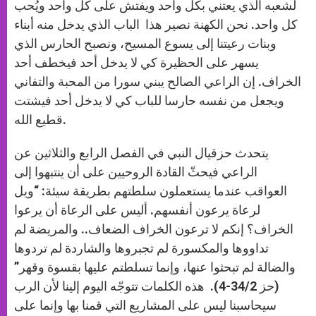
لشعبه الذي يعتني بكل واحد ويفتش على كل واحد ويُحب
كل واحد. نحن الكهنة نصير هذا الباب الذي يدخل منه أبناء
وبنات رعيتنا إلى يسوع المسيح، ونصبح الحارس الذي
يسهر على الحظيرة كي لا يدخل أحد فيخطف أحد
الخراف. إن الراعي الصالح يبني سورا من المحبة والتفاني
ويجعل من نفسه حارسا للباب كي لا يدخل أحد فيشتت
قطيع الله.
يتحدث حزقيال النبي في الفصل الرابع والثلاثين عن
الراعي فيحثّ القادة الروحيين على أن ينتبهوا إلى
العواقب عندما يستعملون سلطتهم بطريقة سيئة: “ويل
لرعاة يرعون أنفسهم. أليس على الرعاة أن يرعوا
الخراف؟ إنكم لا ترعون الخراف الضعاف.. والمريضة لم
تداووها والمكسورة لم تجبروها والشاردة لم تردوها
والضالة لم تبحثوا عنها، وإنما تسلطتم عليها بقسوة وقهر”
(حز 34/2-4). هذه الكلمات تتوجّه اليوم إلينا لأن الرب
سيحاسبنا ليس على المشاريع التي قمنا بها وإنما على