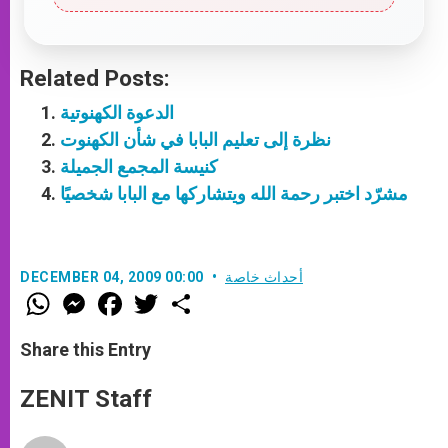
Related Posts:
الدعوة الكهنوتية
نظرة إلى تعليم البابا في شأن الكهنوت
كنيسة المجمع الجميلة
مشرّد اختبر رحمة الله ويتشاركها مع البابا شخصيًا
أحداث خاصة
DECEMBER 04, 2009 00:00
W
M
F
T
S
h
e
a
w
h
a
s
c
i
a
t
s
e
t
r
Share this Entry
s
e
b
t
e
A
n
o
e
p
g
o
r
ZENIT Staff
p
e
k
r