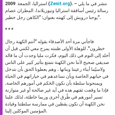
). – ننشر في ما يلي
Zenit.org
استراليا، الجمعة 2009 (
رسالة رئيس أساقفة استراليا ونيوزيلاندا، المطران عصام
يوحنا درويش إلى كهنته بعنوان: “الكاهن رجل خطير”.
* * *
فاجأني مرة أحد الأصدقاء بقوله “أنتم الكهنة رجال
خطرون”. للوهلة الأولى ظننته يمزح معي لكنني قبل أن
أخلد إلى النوم في ذلك اليوم، فكرت مليا وجدت أن ما قاله
صديقي صحيح لأننا نحن الكهنة نتمتع بتأثير كبير على الناس
ولاسيّما أبناء رعيتنا وبناتها ، وهم يعطونا الحق بأن نتدخل
في حياتهم الخاصة وبأن نساعدهم في خياراتهم في الحياة
ويمنحوننا سلطة بأن نكون الحَكم في أمورهم الخاصة.
فإذا ما وقعت ثقتهم هذه في أيد غير صالحة أو غير متوازنة
تسير أمورهم في طُرق أخرى وربما خاطئة، لذلك علينا
نحن الكهنة أن نكون يقظين في ممارسة سلطتنا وقيادة
المؤمنين الموكلين إلينا.