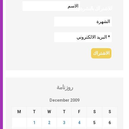
للاشتراك بالنشرة
روزنامة
December 2009
M
T
W
T
F
S
S
1
2
3
4
5
6