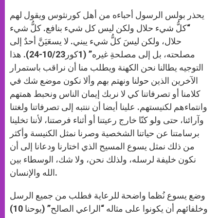
يحذر بولس الرسول أحباءه من أهل كورنثوس ويقول لهم
“كلُّ شيء حلال ولكن ليس كل شيء بنافع. كلُّ شيء
حلال، ولكن ليسَ كلُّ شيء يبني. لا يسعَيَنَّ أحدٌ إلى
مصلحته، بل إلى مصلحةِ غيره” (1كور10/23-24). هذا
التوجيه يطالنا نحن الكهنة ويطلب منا أن نراقب باستمرار
الآخرين الذين حولنا ونهتم بهم وألا نكون موضع شك في
كلامنا أو تصرفاتنا كي لا نربك إيمان الناس ونحبط همتهم
وانتماءهم لكنيستهم. علينا أيضا أن ننتبه إلى تصرفاتنا ولغتنا
وآرائنا، حتى ولو كنّا خارج رعيتنا أو أثناء فرصتنا، لأننا تخلينا
برسامتنا عن حياتنا الشخصية وصرنا نمثل الكنيسة وأكثر
من ذلك نمثل يسوع المسيح الذي اختارنا ودعانا إلى أن
نكون خليفة لرسله، ولذلك نحن، ولا شك، الوسطاء بين
الله والإنسان.
وضع يسوع نُظما واضحة للرعاية فطلب من جميع الرسل
وخلفائهم أن يكونوا على مثاله “الراعي الصالح” (يوحنا 10)