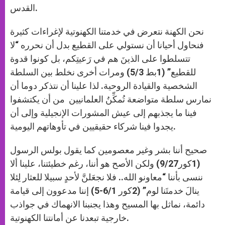
القدس.
نحن الكهنة نتعرض في خدمتنا الكهنوتية لإغراءات كثيرة
فنحاول أحيانا أن نستولي على القطيع بدل أن نحرره “لا
تتسلطوا على الذينَ هم في رَعيتِكم، بل كونوا قدوة
للقطيع” (1بط 5/3) ومرات أخرى نخلط بين السلطة
الشخصية والقيادة الروحية. لذا علينا أن نتذكر دوما أن
نمارس سلطة متواضعة تُمكِّنُ العلمانيين من أن يكتشفوا
فينا ما يجذبهم إلى عيش المشورات الإنجيلية وإلى أن
يجدوا فينا شركاء حقيقيين في تأوهاتهم اليومية.
صحيح أننا بشر وغير معصومين كما يقول بولس الرسول
(1كور9/27) ولكن الأصح هو أننا، رغم خطيئتنا، علينا ألا
ننسى بأننا “معاونو الله.. فلا نجعَلنَّ لأحدٍ سبيلا للعثار لِئلا
ينالَ خدمتَنا لوم” (2كور 6/1-5) إننا مدعوون إلى قيامة
دائمة، نماثل بها المسيح وهذا يجنبنا الانهماك في جواذب
خارجية تبعدنا عن أمانتنا الكهنوتية.