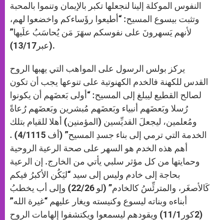
النفوس الموكلة إلينا لنجعلها تكبر بالإيمان وتنموا بالمحبة
وتثبت بيسوع المسيح: “أطيعوا رؤَساءكم واخضعوا لهم،
لأنهم يَسهرونَ على نفوسكم سهَرَ مَن يُحاسَبُ علَيها”
(عبر13/17).
يركز بولس الرسول على المواهب التي يهبها الروح
القدس للكهنة فالخدم الكهنوتية على تنوعها يجب أن تكون
لصالح القطيع ليبلغ إلى المسيح: “أولى بَعضَهم أن يكونوا
رُسلا وبَعضَهم أنبياء وبَعضَهم مُبشرين وبَعضَهم رُعاةً
ومُعلمين، ليجعلَ القديِّسين (المؤمنين) أهلا للقيام بتلك
الخدمة التي ترمي إلى بناء جسدِ المسيح” (أف 4/1115) .
أهم هذه الخدم هو السهر على صحة الرعية الروحية
وحمايتها من كل مؤثر سلبي يأتي من الخارج. إن الرعية
بحاجة إلى خادم وليس إلى سيد “ليَكُن الأكبرُ فيكم
كَالأصغَر، والمترئِّسُ كالخادم” (لو 22/26) وإلى أب يخطبُ
أبناءه وبناته ليسوع وكنيسته ويغار عليهم “غيرة الله”
(2كور11/1) ويقودهم ليسمعوا ويكتشفوا إلهامات الروح