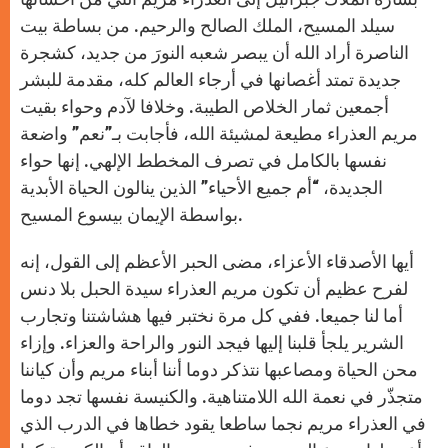
سيلد المسيح، الملك الصالح والرحيم. من بساطة بيت
الناصرة أراد الله أن يبصر شعبه النورَ من جديد، كشجرة
جديدة تمتد أغصانها في أرجاء العالم كله، مقدمة للبشر
أجمعين ثمار الخلاص الطيبة. وخلافا لآدم وحواء بقيت
مريم العذراء مطيعة لمشيئة الله، فأجابت بـ”نعم” واضعة
نفسها بالكامل في تصرف المخطط الإلهي. إنها حواء
الجديدة، “أم جميع الأحياء” الذين ينالون الحياة الأبدية
بواسطة الإيمان بيسوع المسيح.
أيها الأصدقاء الأعزاء، مضى الحبر الأعظم إلى القول، إنه
لفرح عظيم أن تكون مريم العذراء سيدة الحبل بلا دنس
أما لنا جميعا. ففي كل مرة نختبر فيها هشاشتنا وتجارب
الشرير يلجأ قلبنا إليها فيجد النور والراحة والعزاء. وإزاء
محن الحياة ومصاعبها نتذكر دوما أننا أبناء مريم وأن كياننا
متجذّر في نعمة الله اللامتناهية. والكنيسة نفسها تجد دوما
في العذراء مريم نجما ساطعا يقود خطاها في الدرب الذي