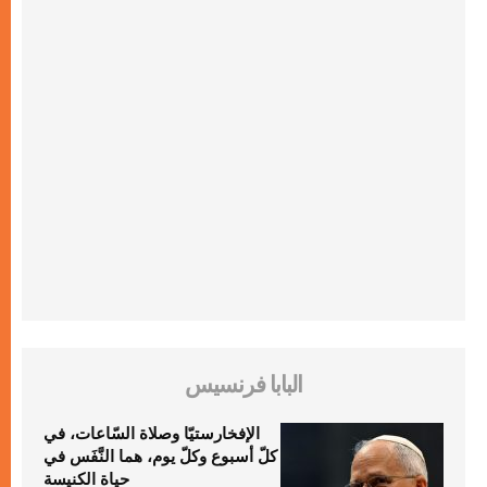
البابا فرنسيس
الإفخارستيّا وصلاة السّاعات، في
كلّ أسبوع وكلّ يوم، هما النَّفَس في
حياة الكنيسة