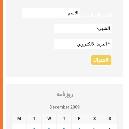
للاشتراك بالنشرة
روزنامة
December 2009
M
T
W
T
F
S
S