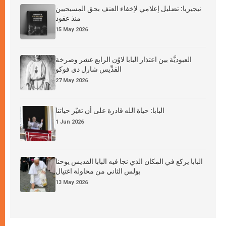
نيجيريا: تضليل إعلامي لإخفاء العنف بحق المسيحيين
منذ عقود
15 May 2026
العبوديَّة بين اعتذار البابا لاوُن الرابع عشر وصرخة
القدِّيس شارل دي فوكو
27 May 2026
البابا: حياة الله قادرة على أن تغيّر حياتنا
1 Jun 2026
البابا يركع في المكان الذي نجا فيه البابا القديس يوحنا
بولس الثاني من محاولة اغتيال
13 May 2026