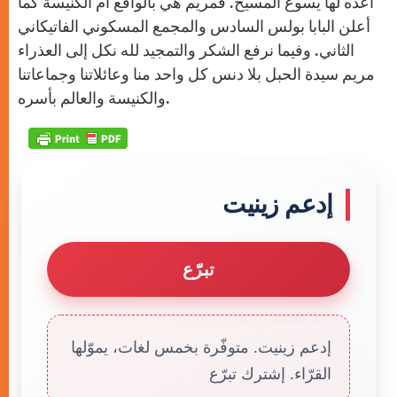
أعده لها يسوع المسيح. فمريم هي بالواقع أم الكنيسة كما
أعلن البابا بولس السادس والمجمع المسكوني الفاتيكاني
الثاني. وفيما نرفع الشكر والتمجيد لله نكل إلى العذراء
مريم سيدة الحبل بلا دنس كل واحد منا وعائلاتنا وجماعاتنا
والكنيسة والعالم بأسره.
إدعم زينيت
تبرّع
إدعم زينيت. متوفّرة بخمس لغات، يموّلها
القرّاء. إشترك تبرّع