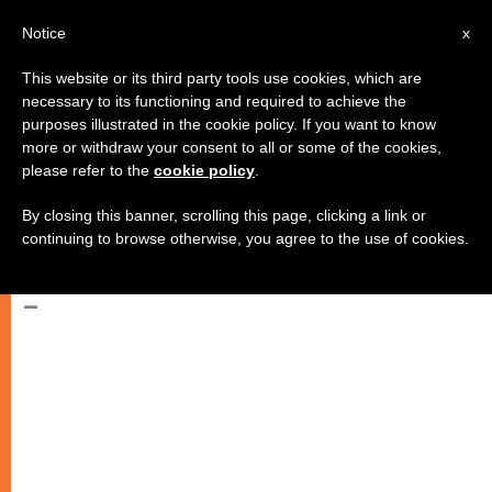
AR
Notice
x
This website or its third party tools use cookies, which are
necessary to its functioning and required to achieve the
purposes illustrated in the cookie policy. If you want to know
البابا يتلو صلاة التبشير الملائكي
more or withdraw your consent to all or some of the cookies,
please refer to the
cookie policy
.
احتفالا بعيد العذراء مريم سيدة الحبل
بلا دنس
By closing this banner, scrolling this page, clicking a link or
continuing to browse otherwise, you agree to the use of cookies.
–