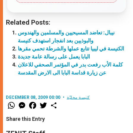
Related Posts:
نيبال: تعاضد المسيحيين والمسلمين والهندوس
والبوذيين بعد انفجار استهدف كنيسة
الكنيسة في ليبيا تتابع عملها والشرطة تحمي مقرها
البابا يعمل على رسالة عامة جديدة
كلمة الأب رفعت بدر في المؤتمر الصحفي للاعلان
عن زيارة قداسة البابا الى الارض المقدسة
كنيسة محليّة
DECEMBER 08, 2009 00:00
W
M
F
T
S
h
e
a
w
h
a
s
c
i
a
t
s
e
t
r
Share this Entry
s
e
b
t
e
A
n
o
e
p
g
o
r