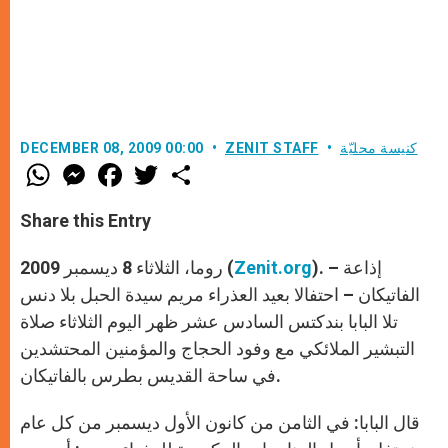
كنيسة محليّة
ZENIT STAFF
DECEMBER 08, 2009 00:00
W
M
F
T
S
h
e
a
w
h
a
s
c
i
a
t
s
e
t
r
Share this Entry
s
e
b
t
e
A
n
o
e
p
g
o
r
). – إذاعة
Zenit.org
روما، الثلاثاء 8 ديسمبر 2009 (
p
e
k
r
الفاتيكان – احتفالا بعيد العذراء مريم سيدة الحبل بلا دنس
تلا البابا بندكتس السادس عشر ظهر اليوم الثلاثاء صلاة
التبشير الملائكي مع وفود الحجاج والمؤمنين المحتشدين
في ساحة القديس بطرس بالفاتيكان.
قال البابا: في الثامن من كانون الأول ديسمبر من كل عام