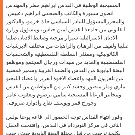
‏المسيحية الوطنية في القدس ابراهيم مطر والمهندس
انطون سنيورة ‏والكاتب والصحفي ابراهيم دعيبس،
والمحررالمسؤول للبيادر السياسي ‏جاك خزمو، والدكتور
القانوني من جامعة القدس أمين حباس، ومسؤول ‏وزارة
الاديان الاسرائيلية سيزار مرجية وضابط الاديان صليبا
صليبا ‏ولفيف من الرهبان والراهبات من مختلف الابرشيات
الكاثوليكية وممثلي ‏السلطة الفلسطينية والشخصيات
الفلسطينية والعديد من سيدات ورجال ‏المجتمع وموظفو
البعثة البابوية من القدس والضفة الغربية وسمير ‏قمصية
من تلفزيون المهد واعضاء الاخوة الفرير واعضاء الليجيو
ماري ‏ومار منصور وحشد كبير من المواطنين من القدس
ومخاتير الرعايا ‏المسيحية سامي برصوم ويعقوب عامر
وجورج قمر ويوسف نفاع ‏وادوارد صروف.‏ ‏
وفور انتهاء القداس توجه الحضور الى قاعة يوحنا بولس
الثاني في ‏مركز النوتردام في القدس، وإفتتحت الحفل
بكلمة ترحيب من قبل ممثلة ‏البعثة البابوية حيث رحبت