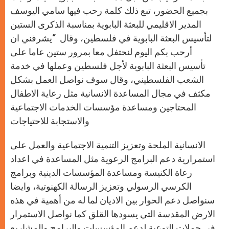
بجميع الحضور، تبع ذلك كلمة رحب فيها ‏سامي اليوسف
المدير الاقليمي للبعثة البابوية بمناسبة الذكرى الستين
‏لتأسيس البعثة البابوية في فلسطين، وقال ‏ “يشرفني ان
أرحب بكم اليوم لنحتفل معا بمرور ستين عاما على
تأسيس ‏البعثة البابوية لأجل فلسطين وعملها في خدمة
الشعب الفلسطيني، وقال ‏سوف نواصل العمل بشكل
مكثف في مجال المساعدة الانسانية مثل رعاية ‏الاطفال
المحتاجين ومساعدة مؤسسات الخدمات الاجتماعية
والاستجابة ‏للاحتياجات
الانسانية الملحة وتعزيز التنمية الاجتماعية والعمل على
‏استمرارية دعم البرامج الرعوية مثل المساعدة في اعداد
رعاة الكنيسة ‏ومساعدة المؤسسات الدينية وبرامج
الكرسي الرسولي وتعزيز الرسالة ‏الكهنوتية، وايضا
سنواصل دعم الحوار بين الاديان لما له من أهمية في ‏هذه
الارض المقدسة التي يسودها القلق كما نواصل الاستمرار
في حملات ‏التوعية لدعم المؤسسات والبرامج والمشاريع