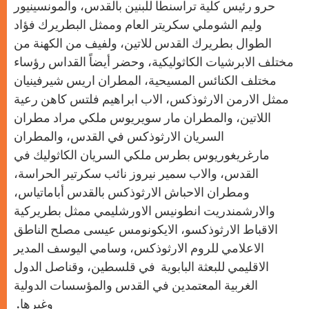
حرو رئيس ‏كلية تراسنطا للبنين بالقدس، والمونسينيور
وليم الشوملي سكريتر العام ‏وممثل البطريرك فؤاد
الطوال بطريرك القدس للاتين، ولفيف من الكهنة ‏من
مختلف الابرشيات الكاثوليكية، وحضر أيضاً القداس رؤساء
مختلف ‏الكنائس المسيحية، المطران اريس شيرفينيان
ممثل الارمن الارثوذكس، ‏الاب ابراهيم فلتس كاهن رعية
اللاتين، والمطران مار سويريوس ملكي ‏مراد مطران
السريان الارثوذكس في القدس، والمطران
مارغريغوريوس ‏بطرس ملكي السريان الكاثوليك في
القدس، والاب سمير نيروز نائب ‏سكرتير الحراسة،
ومطران الاحباش الارثوذكس بالقدس أباماتياس،
‏والارشمندريت انطونيس الاورشليمي ممثل بطريركية
الاقباط الارثوذكسو، ‏الايكونومس عيسى مصلح الناطق
الاعلامي للروم الارثوذكس، وسامي ‏اليوسف المدير
الاقليمي للبعثة البابوية في قلسطين، وقناصل الدول
‏الغربية المعتمدين في القدس والمؤسسات الدولية
وغيرها.‏ ‏