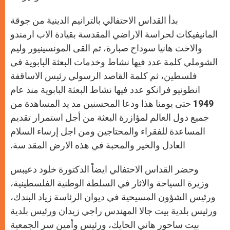
بدأ القداس الاحتفالي بالترانيم الدينية من جوقة
المانيفيكات لحراسة ‏الاراضي المقدسة بقيادة الاب ارمندو
والاخت هانيا سوداح صبارة، ثم ‏القى المونسينيور وليم
الشوملي كلمة عدد فيها نشاط وخدمات البعثة ‏البابوية في
فلسطين، ثم ‏كلمة القاصد الرسولي رئيس الاساقفة
انطونيو فرانكو عدد فيها نشاط ‏البعثة البابوية منذ عام
1949 حتى يومنا هذا ودعا المحسنين مد يد ‏المساهدة من
جميع دول العالم لمؤازرة البعثة من أجل استمرار تقديم
‏المساعدة للفقراء والمحتاجين ومن اجل إرساء السلام
العادل والخير ‏والمحبة في هذه الارض المقد سة.‏
وحضر القداس الاحتفالي ايضاً الدكتورة خلود دعيبس
وزيرة السياحة ‏والاثار في السلطة الوطنية الفلسطينية،
ورئيس الشؤون المسيحية في ‏ديوان الرئاسة زياد البندك،
ورئيس بلدية بيت جالا المهندس راجي زيدان ‏ورئيس بلدية
بيت ساحور هاني الحايك، ورئيس وأمين سر الجمعية