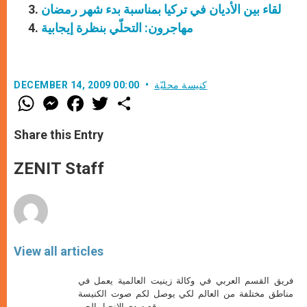
لقاء بين الأديان في تركيا بمناسبة بدء شهر رمضان
مهاجرون: التحلّي بنظرة إيجابية
كنيسة محليّة
DECEMBER 14, 2009 00:00
W
M
F
T
S
h
e
a
w
h
a
s
c
i
a
t
s
e
t
r
Share this Entry
s
e
b
t
e
A
n
o
e
p
g
o
r
ZENIT Staff
p
e
k
r
View all articles
فريق القسم العربي في وكالة زينيت العالمية يعمل في
مناطق مختلفة من العالم لكي يوصل لكم صوت الكنيسة
ووقع صدى الإنجيل الحي.