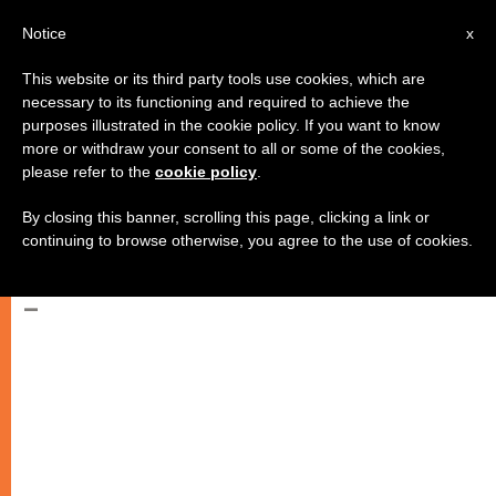
AR
Notice
x
This website or its third party tools use cookies, which are
necessary to its functioning and required to achieve the
purposes illustrated in the cookie policy. If you want to know
قداس إحتفالي كبير بمناسبة مرور 60
more or withdraw your consent to all or some of the cookies,
please refer to the
cookie policy
.
عاماً على تأسيس البعثة ‏البابوية في
فلسطين
By closing this banner, scrolling this page, clicking a link or
continuing to browse otherwise, you agree to the use of cookies.
–