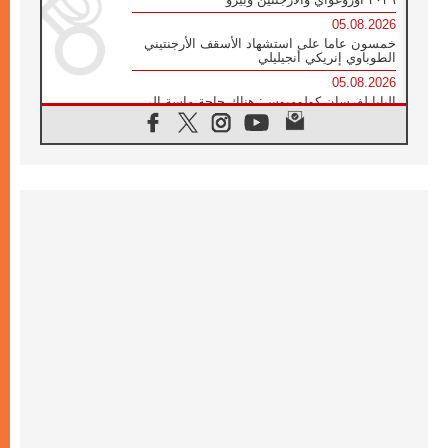
05.08.2026
خمسون عاما على استشهاد الأسقف الأرجنتيني
الطوباوي إنريكي أنجيليلي
05.08.2026
البابا لفرسان كولومبوس: هناك حاجة ماسة إلى
أنبياء تناغم يسعون إلى بناء الجسور
04.08.2026
وفاة الكاردينال جوليو دوارتي لانغا
04.08.2026
عميد دائرة الحوار بين الأديان يفتتح في سيول
أول لقاء مسيحي كونفوشي
04.08.2026
إطلاق النشيد الرسمي لليوم العالمي للشباب في
سيول
04.08.2026
رسالة البابا لاوُن الرابع عشر إلى المشاركين في
المؤتمر العالمي لمنظمة سيغنيس
04.08.2026
الكاردينال بارولين: إنَّ الحوار يُستبدل اليوم
بالقوة، ويجب حماية الحقوق المهددة
بالأيديولوجيات
04.08.2026