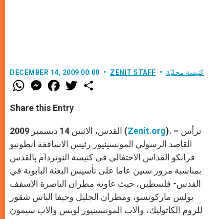
كنيسة محليّة
ZENIT STAFF
DECEMBER 14, 2009 00:00
W
M
F
T
S
h
e
a
w
h
a
s
c
i
a
t
s
e
t
r
Share this Entry
s
e
b
t
e
A
n
o
e
p
g
o
r
). – ترأس
Zenit.org
القدس، الاثنين 14 ديسمبر 2009 (
p
e
k
r
القاصد الرسولي المونسينيور رئيس الاساقفة انطونيو
فرانكو ‏القداس الاحتفالي في كنيسة النوتردام بالقدس
بمناسبة مرور ستين عاما ‏على تأسيس البعثة البابوية في
القدس- فلسطين، حيث عاونه مطران ‏الناصرة الاسقف
بولس ماركوتسو، ومطران الجليل وحيفا الياس شقور
‏للروم الكاثوليك، والاب المونسينيور لويس والاب سيمون