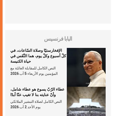
البابا فرنسيس
الإفخارستيّا وصلاة السّاعات، في
كلّ أسبوع وكلّ يوم، هما النَّفَس في
حياة الكنيسة
النص الكامل للمقابلة العامّة مع
المؤمنين يوم الأربعاء 5 آب 2026
عطاء الرّبّ يسوع هو عطاء شامل،
وأنّ عنايته بنا لا تغيب عنّا أبدًا
النص الكامل لصلاة التبشير الملائكي
يوم الأحد 2 آب 2026