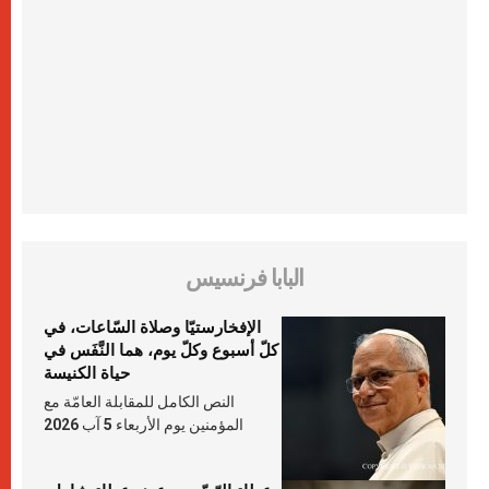
البابا فرنسيس
الإفخارستيّا وصلاة السّاعات، في
كلّ أسبوع وكلّ يوم، هما النَّفَس في
حياة الكنيسة
النص الكامل للمقابلة العامّة مع
المؤمنين يوم الأربعاء 5 آب 2026