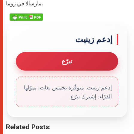
مارسالا في روما.
إدعم زينيت
تبرّع
إدعم زينيت. متوفّرة بخمس لغات، يموّلها
القرّاء. إشترك تبرّع
Related Posts: