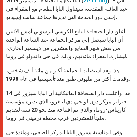
). – في
Zenit.org
الفاتيكان، الثلاثاء 15 ديسمبر 2009 (
p
e
k
r
عيد العائلة المقدسة سيتناول البابا الطعام مع الفقراء في
إحدى دور الخدمة التي تديرها جماعة سانت إيجيديو.
أعلن دار الصحافة التابع للكرسي الرسولي أمس الاثنين
أن البابا سيصل إلى مركز الجماعة عند الساعة الواحدة
من بعض ظهر السابع والعشرين من ديسمبر الجاري،
ليشارك الفقراء مائدتهم، وذلك في حي داندولو في روما.
هذا وقد استقبلت الجماعة أكثر من مائة ألف شخص،
وقدمت أكثر من مليوني طبق منذ تأسيسها في عام 1998.
هذا وأعلنت دار الصحافة الفاتيكانية أن البابا سيزور في 14
فبراير مركز دون لويجي دي لييغرو، الذي تديره مؤسسة
كاريتاس-روما، والذي تم افتتاحه منذ نحو 20 سنة لتقديم
ملجأ للمشردين قرب محطة ترميني في روما.
وفي المناسبة سيزور البابا المركز الصحي، ومائدة حي