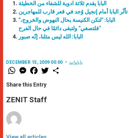
البابا يقدم ثلاثة ادوية للشفاء من الخطيئة
تأثّر البابا أمام إنجيل وُجد في قعر قارب للمهاجرين
"البابا: "لتكن الكنيسة بحال النهوض والخروج،
"فلتصغي" ولتبقى دائمًا في حال الفرح
البابا: الله ليس مثلنا، إنّه صبور
باباوات
DECEMBER 15, 2009 00:00
W
M
F
T
S
h
e
a
w
h
a
s
c
i
a
t
s
e
t
r
Share this Entry
s
e
b
t
e
A
n
o
e
p
g
o
r
ZENIT Staff
p
e
k
r
View all articles