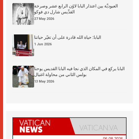
العبوديَّة بين اعتذار البابا لاوُن الرابع عشر وصرخة
القدِّيس شارل دي فوكو
27 May 2026
البابا: حياة الله قادرة على أن تغيّر حياتنا
1 Jun 2026
البابا يركع في المكان الذي نجا فيه البابا القديس يوحنا
بولس الثاني من محاولة اغتيال
13 May 2026
06.08.2026