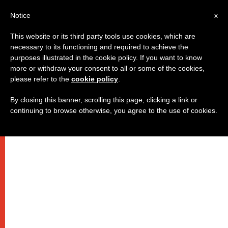
AR
Notice
x
This website or its third party tools use cookies, which are
necessary to its functioning and required to achieve the
purposes illustrated in the cookie policy. If you want to know
البابا سيتناول الطعام على مائدة
more or withdraw your consent to all or some of the cookies,
please refer to the
cookie policy
.
الفقراء
By closing this banner, scrolling this page, clicking a link or
continuing to browse otherwise, you agree to the use of cookies.
بمناسبة عيد العائلة المقدسة