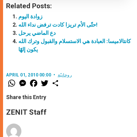
Related Posts:
زوادة اليوم
حتّى الأم تريزا كادت ترفض نداء الله!
دع الماضي يرحل
كانتالاميسا: العبادة هي الاستسلام والقبول وترك الله
يكون إلهًا
روحانيّة
APRIL 01, 2010 00:00
W
M
F
T
S
h
e
a
w
h
a
s
c
i
a
t
s
e
t
r
Share this Entry
s
e
b
t
e
A
n
o
e
p
g
o
r
ZENIT Staff
p
e
k
r