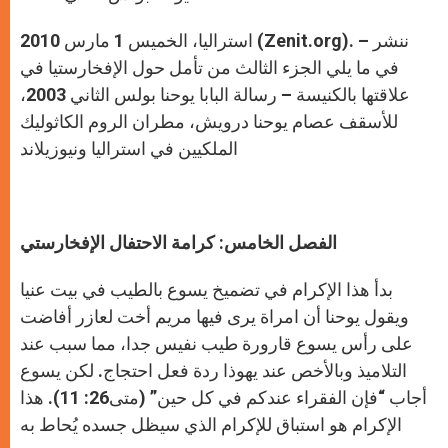
استراليا، الخميس 1 مارس 2010 (Zenit.org). – ننشر
في ما يلي الجزء الثالث من تأمل حول الإفخارستيا في
علاقتها بالكنيسة – رسالة البابا يوحنا بولس الثاني 2003،
للأسقف عصام يوحنا درويش، مطران الروم الكاثوليك
الملكيين في استراليا ونيوزيلاند
الفصل الخامس: كرامة الاحتفال الإفخارستي
بدأ هذا الإكرام في تضميخ يسوع بالطيب في بيت عنيا
ويقول يوحنا أن امراة يرى فيها مريم أخت لعازر أفاضت
على رأس يسوع قارورة طيب نفيس جدا، مما سبب عند
التلاميذ وبالأخص عند يهوذا ردة فعل احتجاج. لكن يسوع
أجاب “فإن الفقراء عندكم في كل حين” (متى26: 11). هذا
الإكرام هو استباق للإكرام الذي سيظل جسده يُحاط به