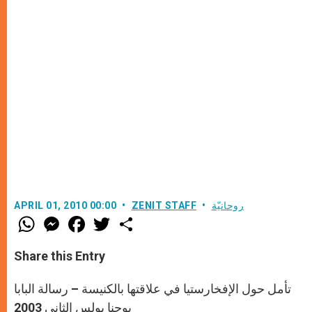
روحانيّة
ZENIT STAFF
APRIL 01, 2010 00:00
W
M
F
T
S
h
e
a
w
h
a
s
c
i
a
t
s
e
t
r
Share this Entry
s
e
b
t
e
A
n
o
e
p
g
o
r
تأمل حول الإفخارستيا في علاقتها بالكنيسة – رسالة البابا
p
e
k
r
يوحنا بولس الثاني 2003