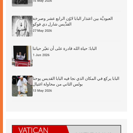
15 May 2026
العبوديَّة بين اعتذار البابا لاوُن الرابع عشر وصرخة
القدِّيس شارل دي فوكو
27 May 2026
البابا: حياة الله قادرة على أن تغيّر حياتنا
1 Jun 2026
البابا يركع في المكان الذي نجا فيه البابا القديس يوحنا
بولس الثاني من محاولة اغتيال
13 May 2026