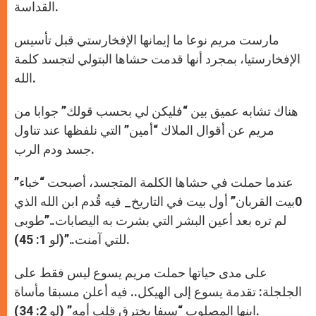
القداسة.
مارست مريم نوعا ما إيمانها الإفخارستي قبل تأسيس
الإفخارستيا، بمجرد أنها قدمت حشاها البتولي لتجسد كلمة
الله.
هناك تشابه عميق بين “فليكن لي بحسب قولك” جوابا من
مريم عن أقوال الملاك “أمين” التي نلفظها عند تناول
جسد ودم الرب.
عندما حملت في حشاها الكلمة المتجسد، أصبحت “خباء”
0بيت القربان” أول بيت في التاريخ_ فيه قُدم ابن الله الذي
لم تره بعد أعين البشر التي بشرت به اليصابات..”طوبى
للتي آمنت..”(لو 1: 45).
على مدى حياتها حملت مريم يسوع ليس فقط على
الجلجلة: تقدمة يسوع إلى الهيكل.. فيه أعلن مسبقا مأساة
ابنها المصلوب “سيفا يخترق قلب أمه” (لو 2: 34).