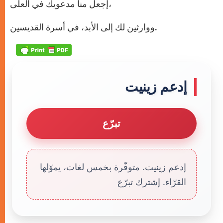
إجعل منا مدعويك في العلى،
ووارثين لك إلى الأبد، في أسرة القديسين.
إدعم زينيت
تبرّع
إدعم زينيت. متوفّرة بخمس لغات، يموّلها
القرّاء. إشترك تبرّع