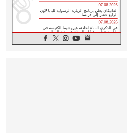
07.08.2026
الفاتيكان يعلن برنامج الزيارة الرسولية للبابا لاوُن
الرابع عشر إلى فرنسا
07.08.2026
في الذكرى الـ ٨١ لحادثة هيروشيما الكنيسة في
اليابان تنظم ١٠ أيام للصلاة على نية السلام
07.08.2026
الكنيسة في الأوروغواي: زيارة البابا ستعزز
الإيمان والرجاء
06.08.2026
الاجتماع الشهري للمطارنة الموارنة
06.08.2026
الكاردينال روسي: زيارة البابا لاوُن إلى الأرجنتين
هي تكريم للبابا فرنسيس
06.08.2026
زيارة البابا إلى البيرو ستكون زمن نعمة ومصالحة
ورجاء
06.08.2026
الكاردينال بارولين في المكسيك: علينا أن نكون
حاضرين إلى جانب المهمشين والمهاجرين
والأجانب
06.08.2026
البابا لاوُن الرابع عشر للشباب في أسيزي: