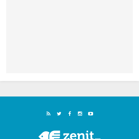
"أوروبا والعالم يبحثان اليوم عن قديسين جُدد
فيكم"