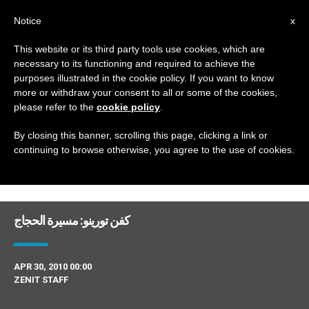
AR
Notice
x
This website or its third party tools use cookies, which are
necessary to its functioning and required to achieve the
DAY
purposes illustrated in the cookie policy. If you want to know
April 30th, 2010
more or withdraw your consent to all or some of the cookies,
please refer to the
cookie policy
.
By closing this banner, scrolling this page, clicking a link or
continuing to browse otherwise, you agree to the use of cookies.
DERNIÈRES NOUVELLES
كفن تورينو: مسيرة الحجاج
APR 30, 2010 00:00
ZENIT STAFF