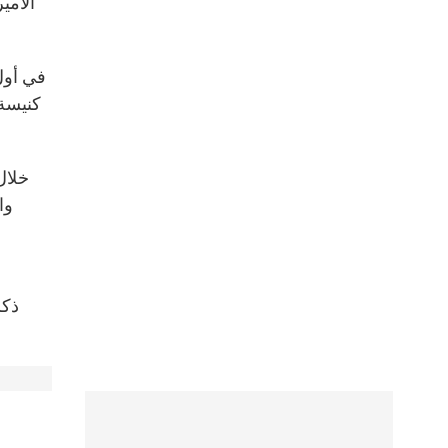
وا
ذكر