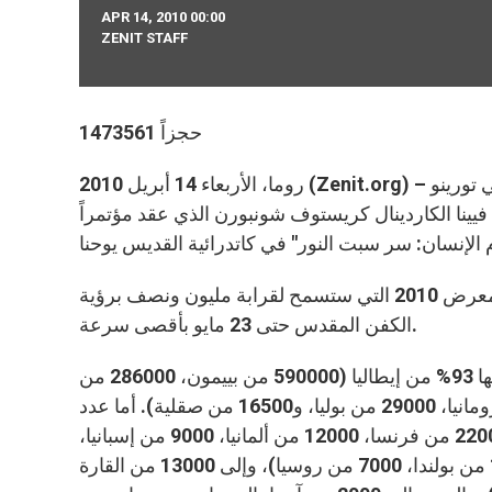
APR 14, 2010 00:00
ZENIT STAFF
1473561 حجزاً
روما، الأربعاء 14 أبريل 2010 (Zenit.org) – يقدر أن عدد الحجاج الذين تقاطروا نهار الاثنين لرؤية الكفن المقدس في تورينو
 رئيس أساقفة فيينا الكاردينال كريستوف شونبورن الذي عقد مؤتمراً
بعد الاحتفال الافتتاحي يوم السبت وأول يوم من التمرين، تعمل "آلة" معرض 2010 التي ستسمح لقرابة مليون ونصف برؤية
الكفن المقدس حتى 23 مايو بأقصى سرعة.
إشارة إلى أن عدد الأماكن المحجوزة ارتفع حتى الآن إلى 1437561 منها 93% من إيطاليا (590000 من بييمون، 286000 من
لومباردي، 80000 من لاتيوم، 73000 من فينيتو، 63000 من إميليا رومانيا، 29000 من بوليا، و16500 من صقلية). أما عدد
الحجوزات الخارجية فقد ارتفع إلى حوالي 60000 من أوروبا الغربية (22000 من فرنسا، 12000 من ألمانيا، 9000 من إسبانيا،
أكثر من 7000 من سويسرا)، وإلى 30000 من أوروبا الشرقية (10000 من بولندا، 7000 من روسيا)، وإلى 13000 من القارة