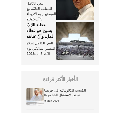
وكلّ يوم، هما
النص الكامل
النَّفَس في حياة
للمقابلة العامّة مع
الكنيسة
المؤمنين يوم الأربعاء
5 آب 2026
عطاء الرّبّ
يسوع هو عطاء
شامل، وأنّ عنايته
بنا لا تغيب عنّا
النص الكامل لصلاة
أبدًا
التبشير الملائكي يوم
الأحد 2 آب 2026
الأخبار الأكثر قراءة
الكنيسة الكاثوليكية في فرنسا
تستعدّ لاستقبال البابا قريبًا
8 May 2026