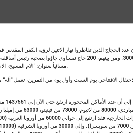
يبلغ 30000. ومن بينهم، 200 حاج نمساوي جاؤوا بصحبة
مسائياً بعنوان: "آلام المسيح، آلام الإنسان: سر سبت النور" في كاتدرائية القديس يوحنا.