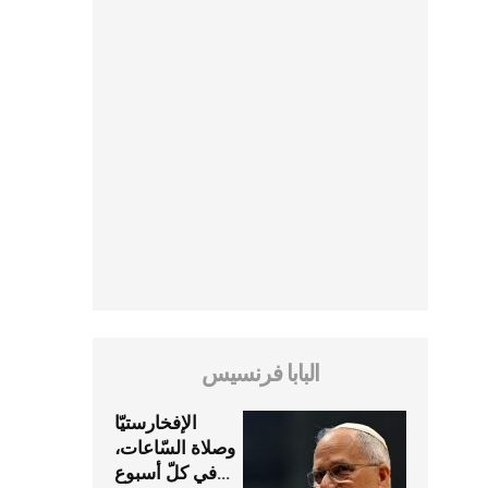
البابا فرنسيس
الإفخارستيّا
وصلاة السّاعات،
في كلّ أسبوع