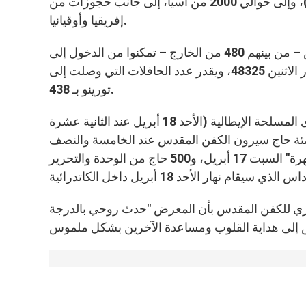
الأميركية (9000 من الولايات المتحدة، وأكثر من 1000 من المكسيك)، وإلى حوالي 2000 من آسيا، إلى جانب حجوزات من
إفريقيا وأوقيانيا.
في أول يوم للمعرض أي نهار السبت 10 أبريل، أكثر من 12000 شخص – من بينهم 480 من الخارج – تمكنوا من الدخول إلى
كنيسة تورينو الرئيسية لتكريم الكفن المقدس. وقد بلغ عدد الحجاج نهار الاثنين 48325، ويقدر عدد الحافلات التي وصلت إلى
تورينو بـ 438.
خلال الأسبوع المقبل، من المتوقع وصول 4500 جندي من كافة القوى المسلحة الإيطالية (الأحد 18 أبريل عند الثانية عشرة
م (مئة حاج سيرون الكفن المقدس عند الخامسة والنصف
عصراً في 14 أبريل)، و500 شاب من أنكونا سيشاركون في "سهرة" السبت 17 أبريل، و500 حاج من الوحدة والتحرير
لحبري للكفن المقدس بأن المعرض "حدث روحي بالدرجة