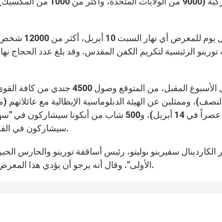
لنصف)، وممثلين عن الهيئة الدبلوماسية الإيطالية مع عائلاته
سيشاركون في القداس الذي سيقام نهار الأحد 18 أبريل داخل الكاتدرائية.
 الكاردينال سفيرينو بوليتو، رئيس أساقفة تورينو والحارس ا
الأولى". وقال أنه يرجو أن يؤدي هذا المعرض إلى هداية القلوب ومساعدة الآخرين بشكل ملموس.