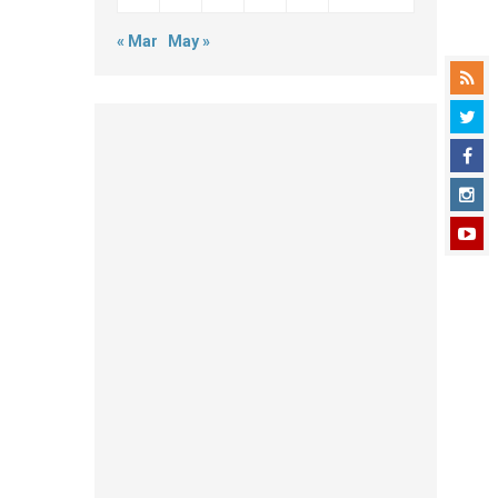
« Mar
May »