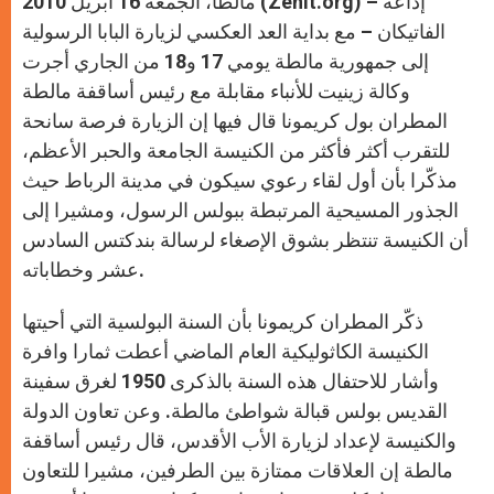
مالطا، الجمعة 16 أبريل 2010 (Zenit.org) – إذاعة
p
e
k
r
الفاتيكان – مع بداية العد العكسي لزيارة البابا الرسولية
إلى جمهورية مالطة يومي 17 و18 من الجاري أجرت
وكالة زينيت للأنباء مقابلة مع رئيس أساقفة مالطة
المطران بول كريمونا قال فيها إن الزيارة فرصة سانحة
للتقرب أكثر فأكثر من الكنيسة الجامعة والحبر الأعظم،
مذكّرا بأن أول لقاء رعوي سيكون في مدينة الرباط حيث
الجذور المسيحية المرتبطة ببولس الرسول، ومشيرا إلى
أن الكنيسة تنتظر بشوق الإصغاء لرسالة بندكتس السادس
عشر وخطاباته.
ذكّر المطران كريمونا بأن السنة البولسية التي أحيتها
الكنيسة الكاثوليكية العام الماضي أعطت ثمارا وافرة
وأشار للاحتفال هذه السنة بالذكرى 1950 لغرق سفينة
القديس بولس قبالة شواطئ مالطة. وعن تعاون الدولة
والكنيسة لإعداد لزيارة الأب الأقدس، قال رئيس أساقفة
مالطة إن العلاقات ممتازة بين الطرفين، مشيرا للتعاون