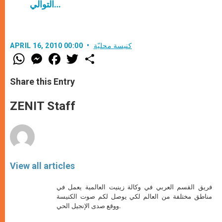
التوالي…
كنيسة محليّة
APRIL 16, 2010 00:00
W
M
F
T
S
h
e
a
w
h
a
s
c
i
a
t
s
e
t
r
Share this Entry
s
e
b
t
e
A
n
o
e
p
g
o
r
ZENIT Staff
p
e
k
r
View all articles
فريق القسم العربي في وكالة زينيت العالمية يعمل في
مناطق مختلفة من العالم لكي يوصل لكم صوت الكنيسة
ووقع صدى الإنجيل الحي.