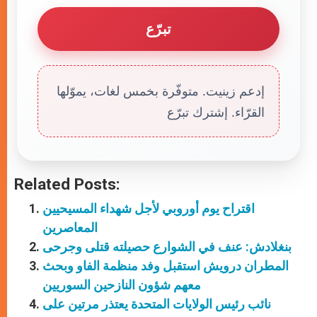
تبرّع
إدعم زينيت. متوفّرة بخمس لغات، يموّلها
القرّاء. إشترك تبرّع
Related Posts:
اقتراح يوم أوروبي لأجل شهداء المسيحيين
المعاصرين
بنغلادش: عنف في الشوارع حصيلته قتلى وجرحى
المطران درويش استقبل وفد منظمة الفاو وبحث
معهم شؤون النازحين السوريين
نائب رئيس الولايات المتحدة يعتذر مرتين على