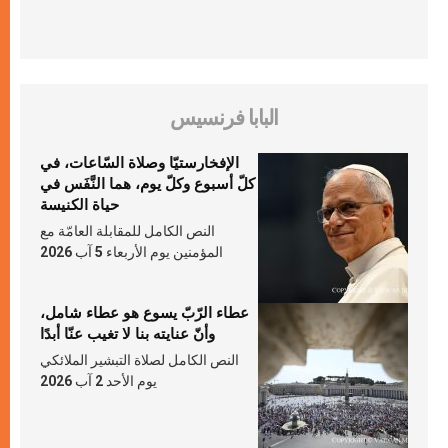
البابا فرنسيس
الإفخارستيّا وصلاة السّاعات، في
كلّ أسبوع وكلّ يوم، هما النَّفَس في
حياة الكنيسة
النص الكامل للمقابلة العامّة مع
المؤمنين يوم الأربعاء 5 آب 2026
عطاء الرّبّ يسوع هو عطاء شامل،
وأنّ عنايته بنا لا تغيب عنّا أبدًا
النص الكامل لصلاة التبشير الملائكي
يوم الأحد 2 آب 2026