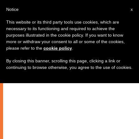
AR
Notice
x
This website or its third party tools use cookies, which are
necessary to its functioning and required to achieve the
purposes illustrated in the cookie policy. If you want to know
مالطة تستعد لاستقبال قداسة البابا.
more or withdraw your consent to all or some of the cookies,
please refer to the
cookie policy
.
مقابلة مع المطران بول كريمونا
By closing this banner, scrolling this page, clicking a link or
continuing to browse otherwise, you agree to the use of cookies.
–