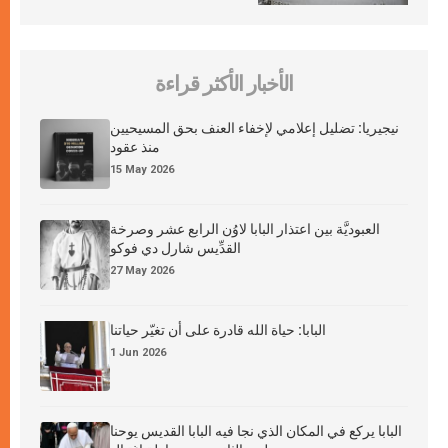
الأخبار الأكثر قراءة
نيجيريا: تضليل إعلامي لإخفاء العنف بحق المسيحيين
منذ عقود
15 May 2026
العبوديَّة بين اعتذار البابا لاوُن الرابع عشر وصرخة
القدِّيس شارل دي فوكو
27 May 2026
البابا: حياة الله قادرة على أن تغيّر حياتنا
1 Jun 2026
البابا يركع في المكان الذي نجا فيه البابا القديس يوحنا