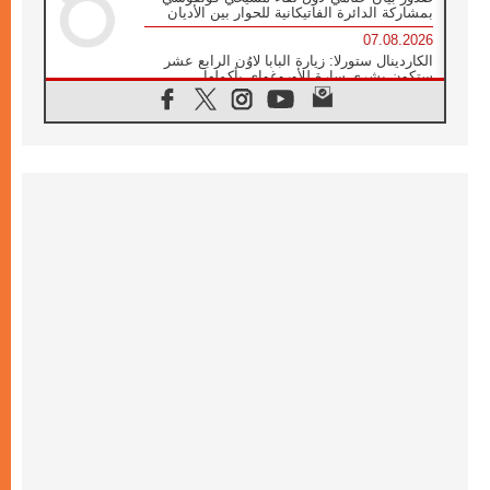
بمشاركة الدائرة الفاتيكانية للحوار بين الأديان
07.08.2026
الكاردينال ستورلا: زيارة البابا لاوُن الرابع عشر
ستكون بشرى سارة للأوروغواي بأكملها
07.08.2026
الفاتيكان يعلن برنامج الزيارة الرسولية للبابا لاوُن
الرابع عشر إلى فرنسا
07.08.2026
في الذكرى الـ ٨١ لحادثة هيروشيما الكنيسة في
اليابان تنظم ١٠ أيام للصلاة على نية السلام
07.08.2026
الكنيسة في الأوروغواي: زيارة البابا ستعزز
الإيمان والرجاء
06.08.2026
الاجتماع الشهري للمطارنة الموارنة
06.08.2026
الكاردينال روسي: زيارة البابا لاوُن إلى الأرجنتين
هي تكريم للبابا فرنسيس
06.08.2026
زيارة البابا إلى البيرو ستكون زمن نعمة ومصالحة
ورجاء