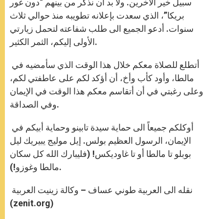
سبيل خير الآخرين. ولا بد أن نذكر من بينهم “دون غور
بريكا”، الذي سعدت بإعلانه تطويبه منذ حوالي ثلاث
سنوات. أدعو الجميع الى طلب شفاعته لتحمل زيارتي
الأولى إليكم، الثمر الكثير.
أتطلع للصلاة معكم خلال هذا الوقت الذي سأمضيه في
مالطا، وأود كأب وأخ، أن أؤكد لكم على عاطفتي لكم،
وعلى رغبتي في أن أتقاسم معكم هذا الوقت في الإيمان
وفي الصداقة.
أوكلكم جميعاً الى حماية سيدة تابينو وحماية أبيكم في
الإيمان، الرسول العظيم بولس. إيل موليج يبيريك ليل
بوبلو تا مالطا أو تا غاوديكس! (فليبارك الله كل سكان
مالطا وغوزو!).
نقله الى العربية طوني عساف – وكالة زينيت العربية
(zenit.org)