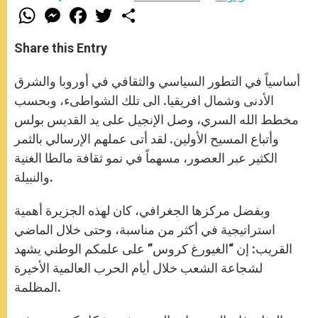
W
M
F
T
S
h
e
a
w
h
a
s
c
i
a
t
s
e
t
r
Share this Entry
s
e
b
t
e
A
n
o
e
p
g
o
r
أساسياً في التطور السياسي والثقافي في أوروبا والشرق
p
e
k
r
الأدنى وشمال افريقيا. الى تلك الشواطىء، وبحسب
مخطط الله السري، وصل الإنجيل على يد القديس بولس
وأتباع المسيح الأولين. لقد أتى عملهم الإرسالي بالثمر
الكثير عبر العصور، مسهماً في نمو ثقافة مالطا الغنية
والنبيلة.
وبفضل مركزها الجغرافي، كان لهذه الجزيرة أهمية
استراتيجية في أكثر من مناسبة، وحتى خلال الماضي
القريب: إن “الغيورغ كروس” على علمكم الوطني يشهد
لشجاعة الشعب خلال أيام الحرب العالمية الأخيرة
المظلمة.