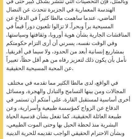
وبالمثل، فإن التحصينات التي تنتشر بشكل كبير حتى في
الهندسة المعمارية في الجزيرة تتحدث عن النضال
الماضي، عندما ساهمت مالطا كثيراً في الدفاع عن
المسيحية براً وبحراً. لا تزالوا تلعبون دوراً قيماً في
المناقشات الجارية بشأن هوية أوروبا، وثقافتها وسياستها.
وفي الوقت نفسه، يسرني أن أرى التزام حكومتكم
بمشاريع إنسانية أبعد من الحدود، ولا سيما في أفريقيا.
نأمل بأن يكون ذلك لتعزيز رفاه من هم أقل حظاً، تعبيراً
عن المحبة المسيحية الحقيقية.
في الواقع، لدى مالطا الكثير مما تقدمه في مختلف
المجالات ومن بينها التسامح والتبادل والهجرة، ومسائل
أخرى أساسية لمستقبل القارة. على أمتكم أن تستمر في
الدفاع عن الزواج كمؤسسة طبيعية وأسرارية، وعن
طبيعة العائلة الحقيقية، كما تفعل بشأن قدسية الحياة
البشرية منذ لحظة الحبل بها وحتى الموت الطبيعي،
وبشأن الاحترام الحقيقي الواجب تقديمه للحرية الدينية