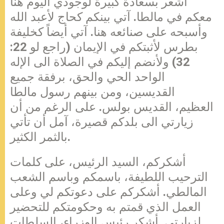
أشعر بسعادة كبيرة لوجودي اليوم هنا
معكم في مالطا. آتي بينكم كحاج لأعبد الله
وأسبحه على صنائعه هنا. آتي أيضاً كخليفة
بطرس لأثبتكم في الإيمان (راجع لو 22:
32) ولأنضم إليكم في الصلاة الى الإله
الواحد الحي والحق، برفقة جميع
القديسين، ومن بينهم رسول مالطا
العظيم، القديس بولس. على الرغم من أن
زيارتي الى بلدكم قصيرة، آمل أن تأتي
بالثمر الكثير.
أشكركم، السيد الرئيس، على كلمات
الترحيب اللطيفة، باسمكم وباسم الشعب
المالطي. أشكركم على دعوتكم لي وعلى
العمل الذي قمتم به وحكومتكم للتحضير
لزيارتي. أشكر رئيس الوزراء، السلطات