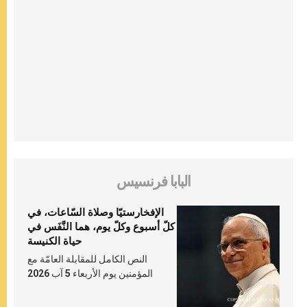
البابا فرنسيس
الإفخارستيّا وصلاة السّاعات، في
كلّ أسبوع وكلّ يوم، هما النَّفَس في
حياة الكنيسة
النص الكامل للمقابلة العامّة مع
المؤمنين يوم الأربعاء 5 آب 2026