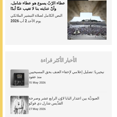
عطاء الرّبّ يسوع هو عطاء شامل،
وأنّ عنايته بنا لا تغيب عنّا أبدًا
النص الكامل لصلاة التبشير الملائكي
يوم الأحد 2 آب 2026
الأخبار الأكثر قراءة
نيجيريا: تضليل إعلامي لإخفاء العنف بحق المسيحيين
منذ عقود
15 May 2026
العبوديَّة بين اعتذار البابا لاوُن الرابع عشر وصرخة
القدِّيس شارل دي فوكو
27 May 2026