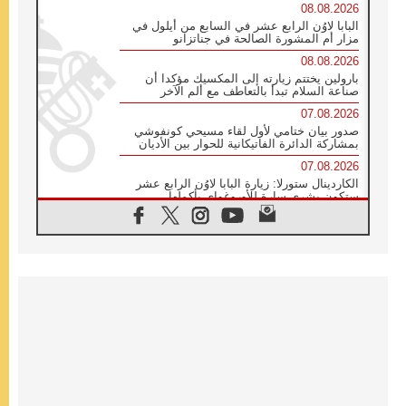
08.08.2026
البابا لاوُن الرابع عشر في السابع من أيلول في
مزار أم المشورة الصالحة في جناتزانو
08.08.2026
بارولين يختتم زيارته إلى المكسيك مؤكدا أن
صناعة السلام تبدأ بالتعاطف مع ألم الآخر
07.08.2026
صدور بيان ختامي لأول لقاء مسيحي كونفوشي
بمشاركة الدائرة الفاتيكانية للحوار بين الأديان
07.08.2026
الكاردينال ستورلا: زيارة البابا لاوُن الرابع عشر
ستكون بشرى سارة للأوروغواي بأكملها
07.08.2026
الفاتيكان يعلن برنامج الزيارة الرسولية للبابا لاوُن
الرابع عشر إلى فرنسا
07.08.2026
في الذكرى الـ ٨١ لحادثة هيروشيما الكنيسة في
اليابان تنظم ١٠ أيام للصلاة على نية السلام
07.08.2026
الكنيسة في الأوروغواي: زيارة البابا ستعزز
الإيمان والرجاء
06.08.2026
الاجتماع الشهري للمطارنة الموارنة