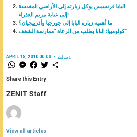
البابا فرنسيس يوكل زيارته إلى الأراضي المقدسة
إلى عناية مريم العذراء!
ما أهمية زيارة البابا إلى جورجيا وأذربيجيان؟
كولومبيا: البابا يطلب من الرعاة "ممارسة الشغف"
زيارات
APRIL 18, 2010 00:00
W
M
F
T
S
h
e
a
w
h
a
s
c
i
a
t
s
e
t
r
Share this Entry
s
e
b
t
e
A
n
o
e
p
g
o
r
ZENIT Staff
p
e
k
r
View all articles