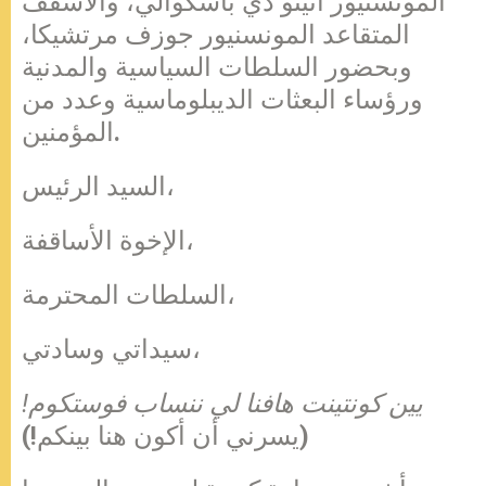
المونسنيور أنيتو دي باسكوالي، والأسقف
المتقاعد المونسنيور جوزف مرتشيكا،
وبحضور السلطات السياسية والمدنية
ورؤساء البعثات الديبلوماسية وعدد من
المؤمنين.
السيد الرئيس،
الإخوة الأساقفة،
السلطات المحترمة،
سيداتي وسادتي،
يين كونتينت هافنا لي ننساب فوستكوم!
(يسرني أن أكون هنا بينكم!)