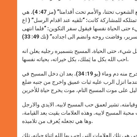
ايضاً الارجل؛ علامة للسلطة والسيادة فيقول المزمور: “الرب يُخضع الشعوب تحتنا، والأمم تحت أقدامنا” (مز 47: 4). هي
 تمتلكه للمشاركة كانت: “تلقيه عند اقدام الرسل” ( اع
ء حتى الحياة نفسها فيقول سفر التكوين: “فلما انتهى
شيء، حتى الحياة. المسيح بتسميره رجليه يعلن انه
احب الله بكل ما يَملك، بكل خيراته، بحياته نفسها.
واخيراً الجنب المطعون؛ هذا الجنب الذي طعن بعد ان مات المسيح فخرج منه دم وماء (يو 19: 34). بعد ان دخل المسيح في
عندما انزل الرب عليه ثبات عميق واخرج من جنبه ضلع
امته. تشير لعمق حب المسيح لابيه. الايدي والارجل
ة المسيح لابيه. وهذه العلامات بقيت بعد القيامة،
وها هي تجعله يُعرف من تلاميذه.
ى هي تلك العلامات التي احب بها الله اثناء حياته. تلك