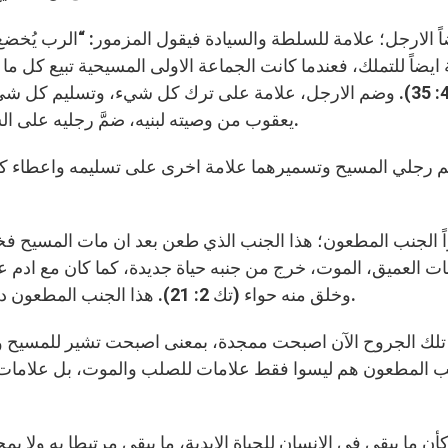
ايضاً للتملك، فعندما كانت الجماعة الاولى المسيحية تبيع كل ما
4: 35). وضم الارجل، علامة على ترك كل شيء، وتسليم كل شي
يعقوب من وصيته لبنيه، ضمَّ رجليه على السرير، وفاضت روحه وانضم الى اجداده” (تك 49: 33).
رجلي المسيح وتسميرهما علامة اخرى على تسليمه واعطاء كل 
بات العميق، الموت، خرج من جنبه حياة جديدة، كما كان مع ادم 
وخلق منه حواء (تك 2: 21). هذا الجنب المطعون دليل على موت المسيح التام، موت يخرج حياة للأخرين.
تلك الجروح الآن اصبحت ممجدة، بمعنى اصبحت تشير للمسيح وقي
ب المطعون هم ليسوا فقط علامات للصلب والموت، بل علامات محب
أن ما يبقى في الانسان للحياة الابدية، ما يبقى مرتبطا به ولا يمح