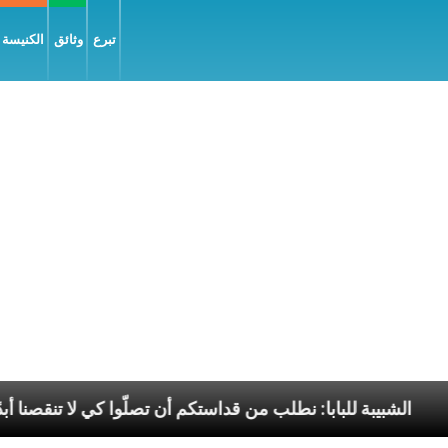
تبرع
وثائق
الكنيسة و
السّلام
الشبيبة للبابا: نطلب من قداستكم أن تصلّوا كي 