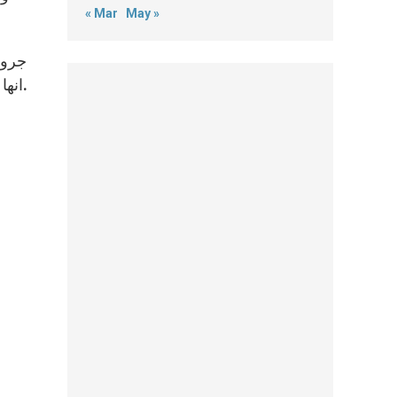
« Mar
May »
جروح
انها ستصبح مجداً له في القيامة. لكن لانها بالفعل مجدت الآن بقيامة المسيح. فيستطيع ان يأخذ منها حياة جديدة، حياة الهية.