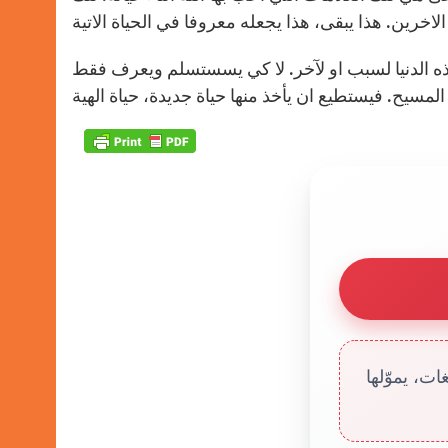
الدنيا لسبب او لآخر. لا كي يسستسلم ويعرف فقط
ت، يموّلها