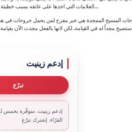
العلامات التي اخذها على عاتقه بسبب خطيئة الاخرين. هذا يبقى، هذا يجعله معروفا في الحياة الاتية…
ات المسيح الممجدة هي خبر مفرح لمن يحمل جروحات في هذه 
إدعم زينيت
تبرّع
إدعم زينيت. متوفّرة بخمس لغا
القرّاء. إشترك تبرّع