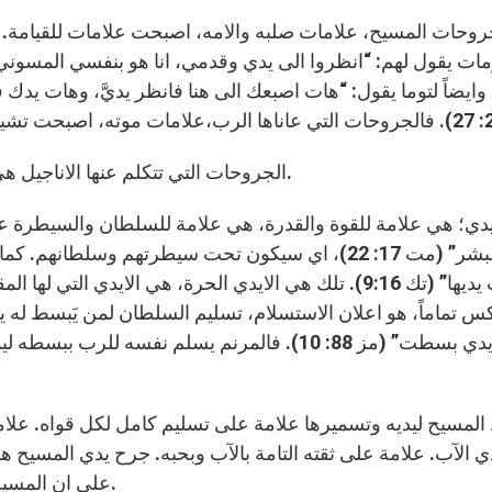
روحات المسيح، علامات صلبه والامه، اصبحت علامات للقيامة. فا
). وايضاً لتوما يقول: “هات اصبعك الى هنا فانظر يديَّ، وهات يدك 
امته. فما هي تلك الجروحات، وما معناها؟
الجروحات التي تتكلم عنها الاناجيل هي اثار المسامير في الايدي والارجل، والجنب المجروح.
يدي؛ هي علامة للقوة والقدرة، هي علامة للسلطان والسيطرة 
لأيدي البشر” (مت 17: 22)، اي سيكون تحت سيطرتهم وسل
تحت يديها” (تك 9:16). تلك هي الايدي الحرة، هي الايد
س تماماً، هو اعلان الاستسلام، تسليم السلطان لمن يَبسط له ي
واليك يدي بسطت” (مز 88: 10). فالمرنم يسلم نفسه
لمسيح ليديه وتسميرها علامة على تسليم كامل لكل قواه. علام
 الآب. علامة على ثقته التامة بالآب وبحبه. جرح يدي المسيح 
على ان المسيح فضل يدي ابيه على يديه، على قدرته وعلى سلطانه.