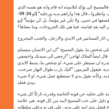
لمسيح كي يؤكد لتلاميذه انه قام وانه هو نفسه الذي
صلب ومات يقول لهم: “انظروا الى يدي وقدمي، انا هو بنفسي المسوني، وانظروا…قال هذا واراهم يديه ورجليه” (لو 24: 39-
فضعها في جنبي، ولا تكن غير مؤمناً، بل كن مؤمناً” (يو
على شخص ما. يقول المسيح: “ان ابن الانسان سيسلم
طانهم. كما قال ايضاً الملاك لهاجر: “ارجعي الى سيدتك واخضعي
ي التي لها المقدرة ان تسيطر على شيء، او شخص ما. بسط الابدي
ديه. فيقول المزمور: “اليك يارب طوال النهار صرخت،
 للرب ببسطه ليديه. وكأنه يقول يدي لا تستطيع عمل شيء، او لا شيء
بيدي فعله.
ة على تخليه عن قوته الخاصة وقدرته تاركاً كل شيء
هو دليل على حب المسيح لابيه من كل قوته. هي علامة