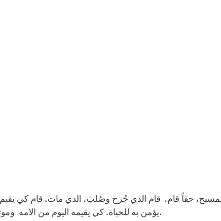
يؤمن به للحياة. كي يقيمه اليوم من الامه وموته. قام واحدى علامات قيامته هي الجروحات الممجدة.