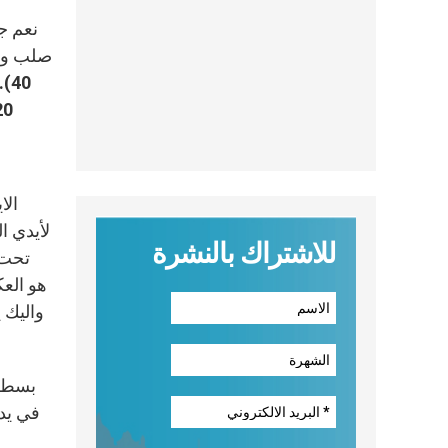
نعم ج
40
20: 27). فالجروحات التي عاناها الرب،علامات موته، اصبحت تشير اليه بعد قي
الا
للاشتراك بالنشرة
هو العك
بسط ا
في يدي