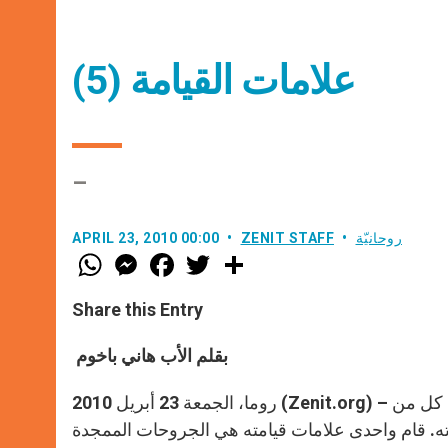
علامات القيامة (5)
–
روحانيّة
ZENIT STAFF
APRIL 23, 2010 00:00
W
M
F
T
S
h
e
a
w
h
a
s
c
i
a
t
s
e
t
r
Share this Entry
s
e
b
t
e
A
n
o
e
p
g
o
r
بقلم الأب هاني باخوم
p
e
k
r
روما، الجمعة 23 أبريل 2010 (Zenit.org) – قام المسيح، حقاً قام. قام الذي جُرح وصُلبَ، الذي مات. قام كي يقيم كل من