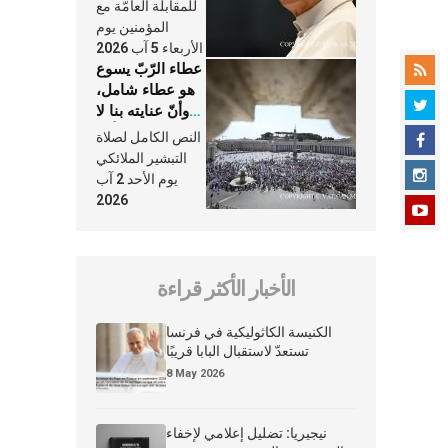
النَّفَس في حياة
للمقابلة العامّة مع
الكنيسة
المؤمنين يوم
الأربعاء 5 آب 2026
عطاء الرّبّ يسوع
هو عطاء شامل،
وأنّ عنايته بنا لا
تغيب عنّا أبدًا
النص الكامل لصلاة
التبشير الملائكي
يوم الأحد 2 آب
2026
الأخبار الأكثر قراءة
الكنيسة الكاثوليكية في فرنسا
تستعدّ لاستقبال البابا قريبًا
8 May 2026
نيجيريا: تضليل إعلامي لإخفاء