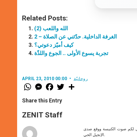
Related Posts:
الله واللعب (2)
الغرفة الداخلية. حدّثني عن الصلاة – 2
كيف أميّز دعوتي؟
تجربة يسوع الأولى .. الجوع واللذّة
روحانيّة
APRIL 23, 2010 00:00
W
M
F
T
S
h
e
a
w
h
a
s
c
i
a
t
s
e
t
r
Share this Entry
s
e
b
t
e
A
n
o
e
p
g
o
r
ZENIT Staff
p
e
k
r
صل لكم صوت الكنيسة ووقع صدى
الإنجيل الحي.