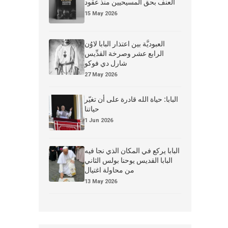
العنف بحق المسيحيين منذ عقود
15 May 2026
العبوديَّة بين اعتذار البابا لاوُن
الرابع عشر وصرخة القدِّيس
شارل دي فوكو
27 May 2026
البابا: حياة الله قادرة على أن تغيّر
حياتنا
1 Jun 2026
البابا يركع في المكان الذي نجا فيه
البابا القديس يوحنا بولس الثاني
من محاولة اغتيال
13 May 2026