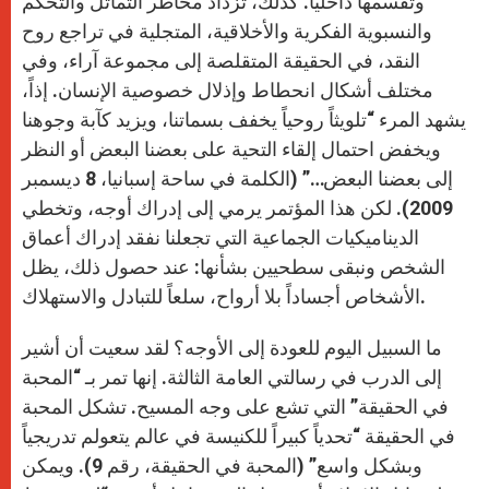
وتقسمها داخلياً. كذلك، تزداد مخاطر التماثل والتحكم
والنسبوية الفكرية والأخلاقية، المتجلية في تراجع روح
النقد، في الحقيقة المتقلصة إلى مجموعة آراء، وفي
مختلف أشكال انحطاط وإذلال خصوصية الإنسان. إذاً،
يشهد المرء “تلويثاً روحياً يخفف بسماتنا، ويزيد كآبة وجوهنا
ويخفض احتمال إلقاء التحية على بعضنا البعض أو النظر
إلى بعضنا البعض…” (الكلمة في ساحة إسبانيا، 8 ديسمبر
2009). لكن هذا المؤتمر يرمي إلى إدراك أوجه، وتخطي
الديناميكيات الجماعية التي تجعلنا نفقد إدراك أعماق
الشخص ونبقى سطحيين بشأنها: عند حصول ذلك، يظل
الأشخاص أجساداً بلا أرواح، سلعاً للتبادل والاستهلاك.
ما السبيل اليوم للعودة إلى الأوجه؟ لقد سعيت أن أشير
إلى الدرب في رسالتي العامة الثالثة. إنها تمر بـ “المحبة
في الحقيقة” التي تشع على وجه المسيح. تشكل المحبة
في الحقيقة “تحدياً كبيراً للكنيسة في عالم يتعولم تدريجياً
وبشكل واسع” (المحبة في الحقيقة، رقم 9). ويمكن