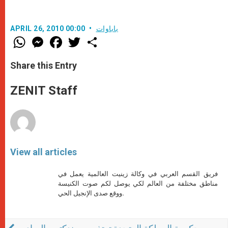
باباوات
APRIL 26, 2010 00:00
W
M
F
T
S
h
e
a
w
h
a
s
c
i
a
t
s
e
t
r
Share this Entry
s
e
b
t
e
A
n
o
e
p
g
o
r
ZENIT Staff
p
e
k
r
View all articles
فريق القسم العربي في وكالة زينيت العالمية يعمل في
مناطق مختلفة من العالم لكي يوصل لكم صوت الكنيسة
ووقع صدى الإنجيل الحي.