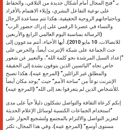
بـ “فتح المجال أمام أشكال جديدة من التلاقي، والحفاظ
على نوعية التفاعل البشري، وإيلاء الاهتمام بالأفراد
وباحتياجاتهم الروحية الحقيقية. هكذا تتم مساعدة الرجال
والنساء في عصرنا الرقمي على إدراك حضور الرب”
(الرسالة بمناسبة اليوم العالمي الرابع والأربعين
للاتصالات، 10 مايو 2010). أيها الأحباء، أنتم مدعوون إلى
حث الجماعة على شبكة الإنترنت أيضاً، والحرص على
“إعداد السبل المرشدة نحو كلمة الله”، والتعبير عن شعور
خاص تجاه “اليائسين الذين يتوقون بشدة إلى الحقيقة
والمطلق غير الزائلين” (المرجع عينه). هكذا تصبح
الإنترنت نوعاً من “ساحة الأمم” حيث “يوجد مكان أيضاً
للأشخاص الذين لم يتعرفوا بعد إلى الله” (المرجع عينه).
إنكم كرعاة الثقافة والتواصل تشكلون دليلاً حياً على مدى
“استخدام الجماعات الكنسية لوسائل الإعلام الحديثة
لتعزيز التواصل والالتزام بالمجتمع ولتشجيع الحوار على
مستوى أوسع” (المرجع عينه). وفي هذا المجال، تكثر