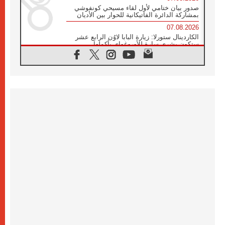
صدور بيان ختامي لأول لقاء مسيحي كونفوشي
بمشاركة الدائرة الفاتيكانية للحوار بين الأديان
07.08.2026
الكاردينال ستورلا: زيارة البابا لاوُن الرابع عشر
ستكون بشرى سارة للأوروغواي بأكملها
07.08.2026
الفاتيكان يعلن برنامج الزيارة الرسولية للبابا لاوُن
الرابع عشر إلى فرنسا
07.08.2026
في الذكرى الـ ٨١ لحادثة هيروشيما الكنيسة في
اليابان تنظم ١٠ أيام للصلاة على نية السلام
07.08.2026
الكنيسة في الأوروغواي: زيارة البابا ستعزز
الإيمان والرجاء
06.08.2026
الاجتماع الشهري للمطارنة الموارنة
06.08.2026
الكاردينال روسي: زيارة البابا لاوُن إلى الأرجنتين
هي تكريم للبابا فرنسيس
06.08.2026
زيارة البابا إلى البيرو ستكون زمن نعمة ومصالحة
ورجاء