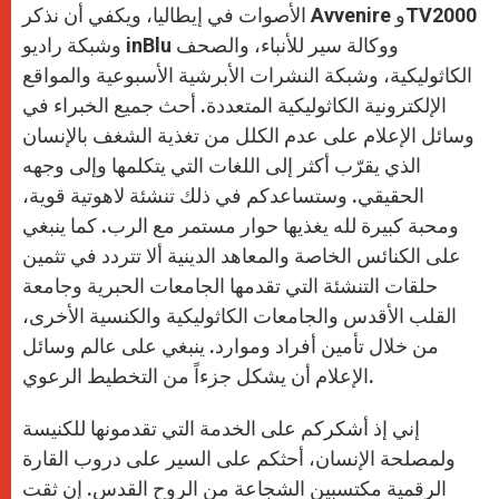
الأصوات في إيطاليا، ويكفي أن نذكر Avvenire وTV2000
وشبكة راديو inBlu ووكالة سير للأنباء، والصحف
الكاثوليكية، وشبكة النشرات الأبرشية الأسبوعية والمواقع
الإلكترونية الكاثوليكية المتعددة. أحث جميع الخبراء في
وسائل الإعلام على عدم الكلل من تغذية الشغف بالإنسان
الذي يقرّب أكثر إلى اللغات التي يتكلمها وإلى وجهه
الحقيقي. وستساعدكم في ذلك تنشئة لاهوتية قوية،
ومحبة كبيرة لله يغذيها حوار مستمر مع الرب. كما ينبغي
على الكنائس الخاصة والمعاهد الدينية ألا تتردد في تثمين
حلقات التنشئة التي تقدمها الجامعات الحبرية وجامعة
القلب الأقدس والجامعات الكاثوليكية والكنسية الأخرى،
من خلال تأمين أفراد وموارد. ينبغي على عالم وسائل
الإعلام أن يشكل جزءاً من التخطيط الرعوي.
إني إذ أشكركم على الخدمة التي تقدمونها للكنيسة
ولمصلحة الإنسان، أحثكم على السير على دروب القارة
الرقمية مكتسبين الشجاعة من الروح القدس. إن ثقت