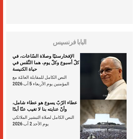
البابا فرنسيس
الإفخارستيّا وصلاة السّاعات، في
كلّ أسبوع وكلّ يوم، هما النَّفَس في
حياة الكنيسة
النص الكامل للمقابلة العامّة مع
المؤمنين يوم الأربعاء 5 آب 2026
عطاء الرّبّ يسوع هو عطاء شامل،
وأنّ عنايته بنا لا تغيب عنّا أبدًا
النص الكامل لصلاة التبشير الملائكي
يوم الأحد 2 آب 2026