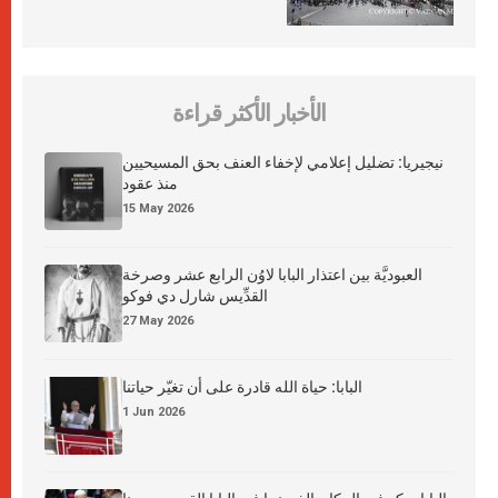
الأخبار الأكثر قراءة
نيجيريا: تضليل إعلامي لإخفاء العنف بحق المسيحيين
منذ عقود
15 May 2026
العبوديَّة بين اعتذار البابا لاوُن الرابع عشر وصرخة
القدِّيس شارل دي فوكو
27 May 2026
البابا: حياة الله قادرة على أن تغيّر حياتنا
1 Jun 2026