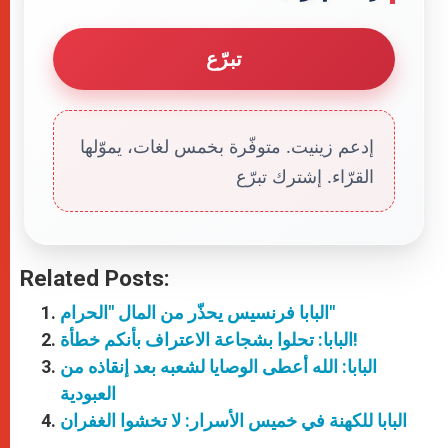
تبرّع
إدعم زينيت. متوفّرة بخمس لغات، يموّلها
القرّاء. إشترك تبرّع
Related Posts:
البابا فرنسيس يحذّر من المال "الحرام"
البابا: تحلوا بشجاعة الاعتراف بأنكم خطأة!
البابا: الله أعطى الوصايا لشعبه بعد إنقاذه من
العبودية
البابا للكهنة في خميس الأسرار: لا تخشوا الغفران