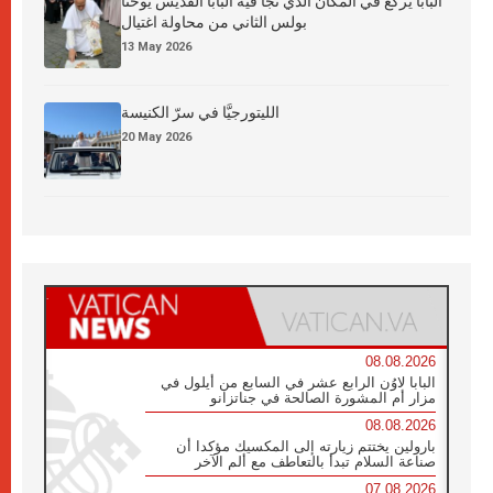
البابا يركع في المكان الذي نجا فيه البابا القديس يوحنا
بولس الثاني من محاولة اغتيال
13 May 2026
الليتورجيَّا في سرّ الكنيسة
20 May 2026
08.08.2026
البابا لاوُن الرابع عشر في السابع من أيلول في
مزار أم المشورة الصالحة في جناتزانو
08.08.2026
بارولين يختتم زيارته إلى المكسيك مؤكدا أن
صناعة السلام تبدأ بالتعاطف مع ألم الآخر
07.08.2026