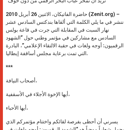
“نريد أن نمخر عباب البحر الرقمي من دون خوف”
p
e
k
r
حاضرة الفاتيكان، الاثنين 26 أبريل 2010 (Zenit.org) –
ننشر في ما يلي الكلمة التي ألقاها بندكتس السادس عشر
نهار السبت في المقابلة التي جرت في قاعة بولس
السادس مع مشاركين في مؤتمر وطني حول “الشهود
الرقميون: أوجه ولغات في حقبة الالتقاء الإعلامي”، البادرة
التي تمت برعاية مجلس أساقفة إيطاليا.
***
أصحاب النيافة،
أيها الإخوة الأجلاء في الأسقفية،
أيها الأحباء،
يسرني أن أحظى بفرصة لقائكم واختتام مؤتمركم الذي
يحمل شعاراً موحياً هو “الشهود الرقميون: أوجه ولغات في