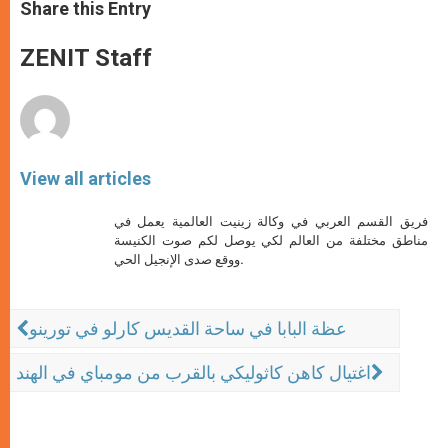
t
s
e
t
r
Share this Entry
s
e
b
t
e
A
n
o
e
p
g
o
r
ZENIT Staff
p
e
k
r
View all articles
فريق القسم العربي في وكالة زينيت العالمية يعمل في
مناطق مختلفة من العالم لكي يوصل لكم صوت الكنيسة
ووقع صدى الإنجيل الحي.
عظة البابا في ساحة القديس كارلو في تورينو
اغتيال كاهن كاثوليكي بالقرب من مومباي في الهند