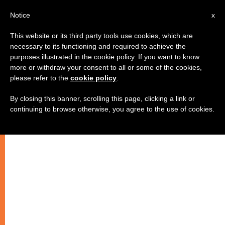
AR
Notice
x
This website or its third party tools use cookies, which are
necessary to its functioning and required to achieve the
purposes illustrated in the cookie policy. If you want to know
نيتا الصلاة البابويتان: من أجل مكافحة
more or withdraw your consent to all or some of the cookies,
please refer to the
cookie policy
.
الاتجار بالبشر، ومن أجل التبشير
By closing this banner, scrolling this page, clicking a link or
continuing to browse otherwise, you agree to the use of cookies.
“تحديان” لشهر مايو 2010