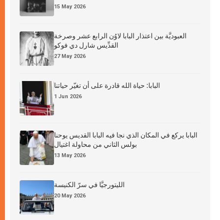
15 May 2026
العبوديَّة بين اعتذار البابا لاوُن الرابع عشر وصرخة
القدِّيس شارل دي فوكو
27 May 2026
البابا: حياة الله قادرة على أن تغيّر حياتنا
1 Jun 2026
البابا يركع في المكان الذي نجا فيه البابا القديس يوحنا
بولس الثاني من محاولة اغتيال
13 May 2026
الليتورجيَّا في سرّ الكنيسة
20 May 2026