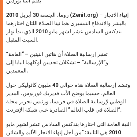
بقلم أنيتا بوردين
p
e
k
r
روما، الجمعة 30 أبريل 2010 (Zenit.org) – إنهاء الاتجار
بالبشر والاندفاع التبشيري هما نيتا الصلاة اللتان اختارهما
بندكتس السادس عشر لشهر مايو 2010 الذي يبدأ نهار
السبت المقبل.
تعتبر إرسالية الصلاة أن هاتين النيتين – “العامة”
و”الإرسالية” – تشكلان تحديين أوكلهما البابا إلى
المعمدين.
وتضم إرسالية الصلاة هذه حوالي 40 مليون كاثوليكي حول
العالم، حسبما يوضح الأب فديريك فورنوس، المدير
الوطني لإرسالية الصلاة في فرنسا، ورئيس تحرير مجلة
“الصلاة في قلب العالم” الصادرة على شبكة الإنترنت.
النية العامة التي اختارها بندكتس السادس عشر لشهر مايو
2010 هي التالية: “من أجل إنهاء الاتجار الأليم والشائن