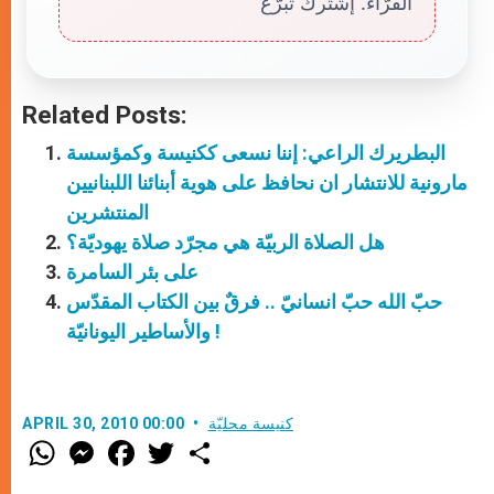
القرّاء. إشترك تبرّع
Related Posts:
البطريرك الراعي: إننا نسعى ككنيسة وكمؤسسة
مارونية للانتشار ان نحافظ على هوية أبنائنا اللبنانيين
المنتشرين
هل الصلاة الربيّة هي مجرّد صلاة يهوديّة؟
على بئر السامرة
حبّ الله حبّ انسانيّ .. فرقٌ بين الكتاب المقدّس
والأساطير اليونانيّة !
كنيسة محليّة
APRIL 30, 2010 00:00
W
M
F
T
S
h
e
a
w
h
a
s
c
i
a