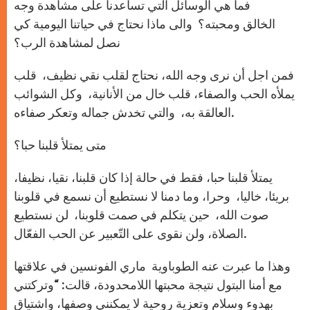
فما هي الوسائل التي تساعدنا على مشاهدة وجه
الخالق ومحبته؟ والى ماذا نحتاج في حياتنا اليومية كي
نصل لمشاهدة الرب؟
فمن اجل أن نرى وجه الله، نحتاج لقلب نقي نظيف، قلب
يملأه الحب والصفاء، قلب خال من الأنانية، وكل الشوائب
العالقة به، والتي تخدش جماله وتعكر صفاءه.
متى يمتلأ قلبنا حبا؟
يمتلأ قلبنا حبا، فقط في حالة إذا كان قلبنا، نقيا، نظيفا،
بريئا، خاليا، وحرا، وما دمنا لا نستطيع أن نسمع في قلوبنا
صوت الله، حين يتكلم في صمت قلوبنا، لن نستطيع
الصلاة، ولن نقوى على التّعبير عن الحب الفعّال.
وهذا ما عبرت عنه الطوباوية ماري الفونسين في علاقتها
مع أمنا البتول نتيجة محبتها اللامحدودة، قالت: “وتركتني
بهدوء وسلام وتعزية روحية لا يمكنني وصفها، واشتياق