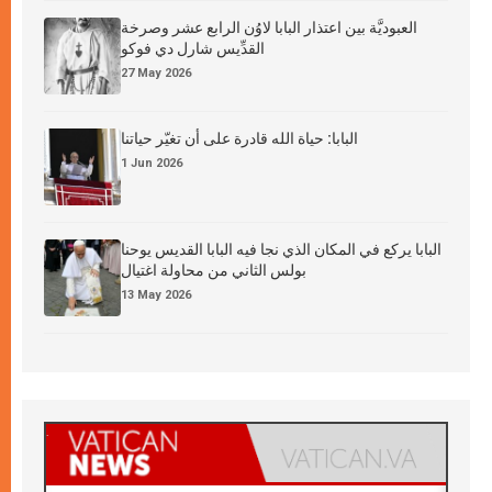
العبوديَّة بين اعتذار البابا لاوُن الرابع عشر وصرخة
القدِّيس شارل دي فوكو
27 May 2026
البابا: حياة الله قادرة على أن تغيّر حياتنا
1 Jun 2026
البابا يركع في المكان الذي نجا فيه البابا القديس يوحنا
بولس الثاني من محاولة اغتيال
13 May 2026