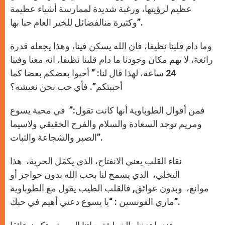
عظيم لرؤيتها، ورغبة شديدة لممارسة أشياء عظيمة
وكثيرة منالفضائل للخير العام حبا بها”.
وما دام قلبنا نظيفا، فان الله يسكن فينا، وهذا يجعله قدرة
رائعة، لا يهم مكان وجودنا ما دام قلبنا نظيفا، انه معنا وفينا
24 ساعة، لهذا قال لنا: ” أحبوا بعضكم بعضا كما
أحببتكم”. فأي حب نحن نعيشه؟
فمن أقوال الطوباوية أنها كانت تقول:” في محبة يسوع
ومريم توجد السعادة والسلام والفرح الحقيقي ولاسيما
الصبر والشجاعة والثبات”.
نقاء القلب يعني الانفتاح، الذي يكمّل الحرية، هذا
التخلي، الذي يسمح لنا بحب الله بدون حواجز أو
موانع، وبدون عوائق, فالقلب الطيب يقول مع الطوباوية
ماري الفونسين : “يا يسوع دعني أهيم في حبك”.