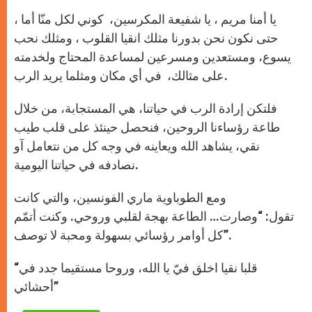
يا أمنا مريم ، يا شفيعة المكرسين، كوني لكل منّا أما ،
حتى نكون نحن بدورنا مثلك انقيا القلوب ، ومثلك نحب
يسوع، ومستعدين ومسرعين لمساعدة المحتاج ولخدمته
على مثالك، في أي مكان ومثلما يريد الرب.
فلتكن إرادة الرب في حياتنا، هي المستجابة، من خلال
طاعة رؤساءنا الروحين، فنحصل حينئذ على قلب طيب
نقي، يشاهد الله ويعاينه في وجه كل من نتعامل آو
نصادفه في حياتنا اليومية.
ومع الطوباوية ماري الفونسين، والتي كانت
تقول: “وصارت… الطاعة بهجة لقلبي وروحي. وكنت أتمّم
كل أوامر رؤسائي بسهولة ومحبة لا توصف”.
“قلبا نقيا اخلق فيّ يا الله، وروحا مستقيما جدد في
أحشائي”