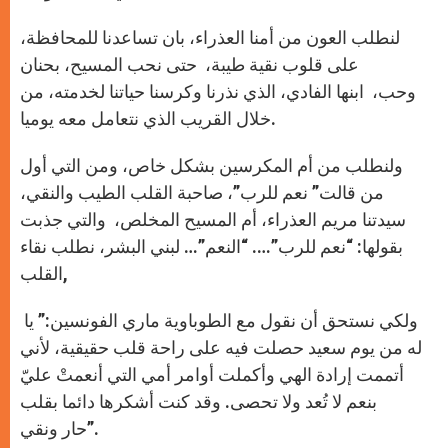
لنطلب العون من أمنا العذراء، بان تساعدنا للمحافظة،
على قلوب نقية طيبة، حتى نحب المسيح، بحنان
وحب، ابنها الفادي، الذي نذرنا وكرسنا حياتنا لخدمته، من
خلال القريب الذي نتعامل معه يوميا.
ولنطلب من أم المكرسين بشكل خاص، ومن التي أول
من قالت” نعم للرب”، صاحبة القلب الطيب والنقي،
سيدتنا مريم العذراء، أم المسيح المخلص، والتي جذبت
بقولها: “نعم للرب”…. “النعم”… لبني البشر، نطلب نقاء
القلب,
ولكي نستحق أن نقول مع الطوباوية ماري الفونسين:” يا
له من يوم سعيد حصلت فيه على راحة قلب حقيقية، لأني
أتممت إرادة الهي وأكملت أوامر أمي التي أنعمتْ عليّ
بنعم لا تُعد ولا تحصى. وقد كنت أشكرها دائما بقلب
حار ونقي”.