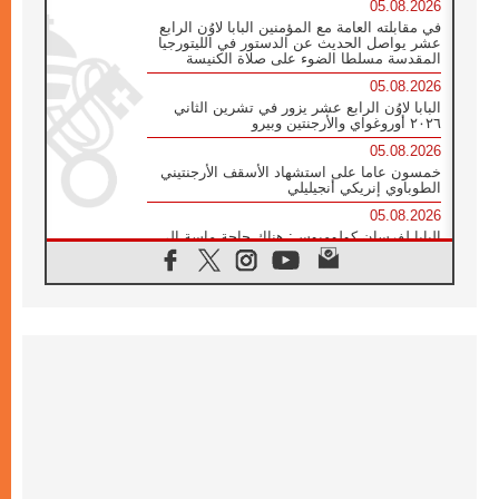
05.08.2026
في مقابلته العامة مع المؤمنين البابا لاوُن الرابع
عشر يواصل الحديث عن الدستور في الليتورجيا
المقدسة مسلطا الضوء على صلاة الكنيسة
05.08.2026
البابا لاوُن الرابع عشر يزور في تشرين الثاني
٢٠٢٦ أوروغواي والأرجنتين وبيرو
05.08.2026
خمسون عاما على استشهاد الأسقف الأرجنتيني
الطوباوي إنريكي أنجيليلي
05.08.2026
البابا لفرسان كولومبوس: هناك حاجة ماسة إلى
أنبياء تناغم يسعون إلى بناء الجسور
04.08.2026
وفاة الكاردينال جوليو دوارتي لانغا
04.08.2026
عميد دائرة الحوار بين الأديان يفتتح في سيول
أول لقاء مسيحي كونفوشي
04.08.2026
إطلاق النشيد الرسمي لليوم العالمي للشباب في
سيول
04.08.2026
رسالة البابا لاوُن الرابع عشر إلى المشاركين في
المؤتمر العالمي لمنظمة سيغنيس