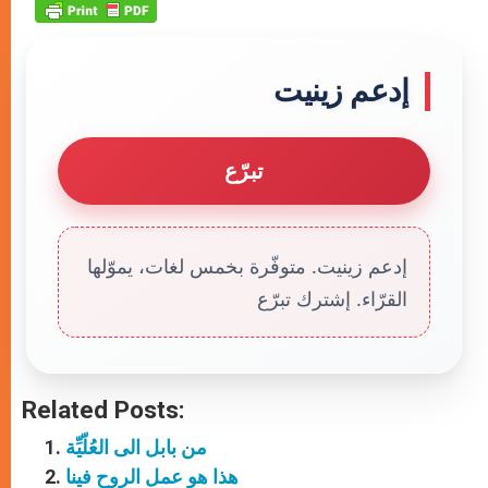
إدعم زينيت
تبرّع
إدعم زينيت. متوفّرة بخمس لغات، يموّلها
القرّاء. إشترك تبرّع
Related Posts:
من بابل الى العُلّيِّة
هذا هو عمل الروح فينا