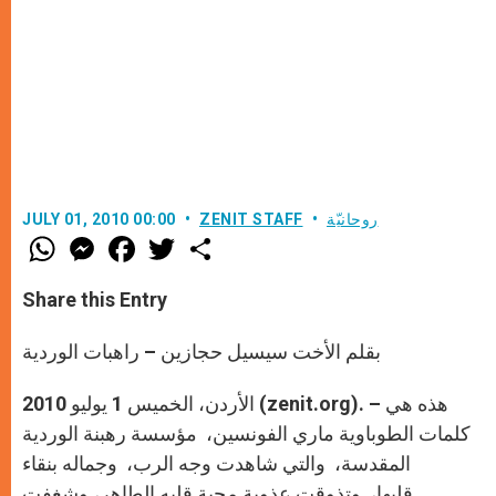
روحانيّة
ZENIT STAFF
JULY 01, 2010 00:00
W
M
F
T
S
h
e
a
w
h
a
s
c
i
a
t
s
e
t
r
Share this Entry
s
e
b
t
e
A
n
o
e
p
g
o
r
بقلم الأخت سيسيل حجازين – راهبات الوردية
p
e
k
r
الأردن، الخميس 1 يوليو 2010 (zenit.org). – هذه هي
كلمات الطوباوية ماري الفونسين، مؤسسة رهبنة الوردية
المقدسة، والتي شاهدت وجه الرب، وجماله بنقاء
قلبها، وتذوقت عذوبة محبة قلبه الطاهر، وشغفت