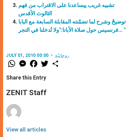
تشبيه غريب ييساعدنا على الاقتراب من فهم
الثالوث الأقدس
توضيحٌ وشرح لما تضمّنته المقابلة السابعة مع البابا
فرنسيس حول صلاة الأبانا:"ولا تُدخلنا في التجر… "
روحانيّة
JULY 01, 2010 00:00
W
M
F
T
S
h
e
a
w
h
a
s
c
i
a
t
s
e
t
r
Share this Entry
s
e
b
t
e
A
n
o
e
p
g
o
r
ZENIT Staff
p
e
k
r
View all articles