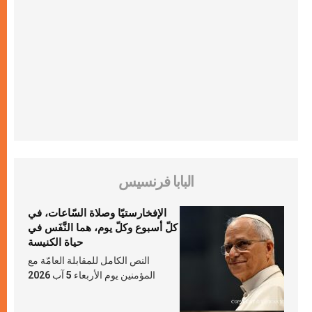
البابا فرنسيس
الإفخارستيّا وصلاة السّاعات، في
كلّ أسبوع وكلّ يوم، هما النَّفَس في
حياة الكنيسة
النص الكامل للمقابلة العامّة مع
المؤمنين يوم الأربعاء 5 آب 2026