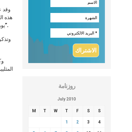
وقد ع
هذه ال
يورك “يحول دون عيشنا لحرية واستقلالية في إطار الكنيسة الأنغليكانية ويسعى إلى استثنائنا من قرارات الكنيسة وحياتها”.
روزنامة
July 2010
M
T
W
T
F
S
S
1
2
3
4