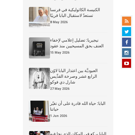
الكنيسة الكاثوليكية في فرنسا
تستعدّ لاستقبال البابا قريبًا
8 May 2026
نيجيريا: تضليل إعلامي لإخفاء
العنف بحق المسيحيين منذ عقود
15 May 2026
العبوديَّة بين اعتذار البابا لاوُن
الرابع عشر وصرخة القدِّيس
شارل دي فوكو
27 May 2026
البابا: حياة الله قادرة على أن تغيّر
حياتنا
1 Jun 2026
البابا يركع في المكان الذي نجا فيه