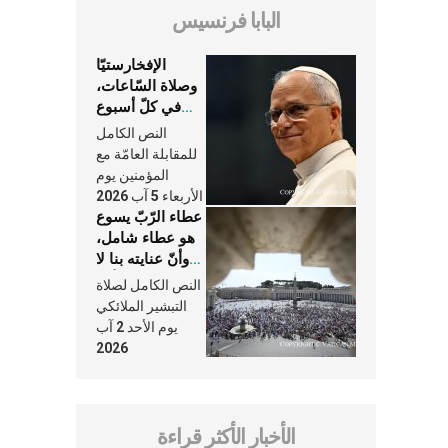
البابا فرنسيس
الإفخارستيّا
وصلاة السّاعات،
في كلّ أسبوع
وكلّ يوم، هما
النص الكامل
النَّفَس في حياة
للمقابلة العامّة مع
الكنيسة
المؤمنين يوم
الأربعاء 5 آب 2026
عطاء الرّبّ يسوع
هو عطاء شامل،
وأنّ عنايته بنا لا
تغيب عنّا أبدًا
النص الكامل لصلاة
التبشير الملائكي
يوم الأحد 2 آب
2026
الأخبار الأكثر قراءة