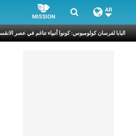
AR
MISSION
نسانيّة
البابا لفرسان كولومبوس: كونوا أنبياء تناغم 