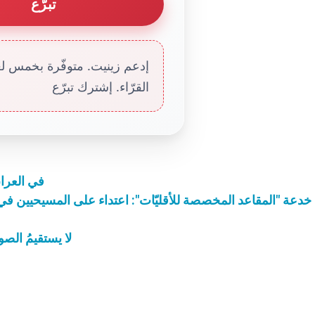
تبرّع
إدعم زينيت. متوفّرة بخمس لغا
القرّاء. إشترك تبرّع
في العراق
خدعة "المقاعد المخصصة للأقليّات": اعتداء على المسيحيين 
لا يستقيمُ الصو