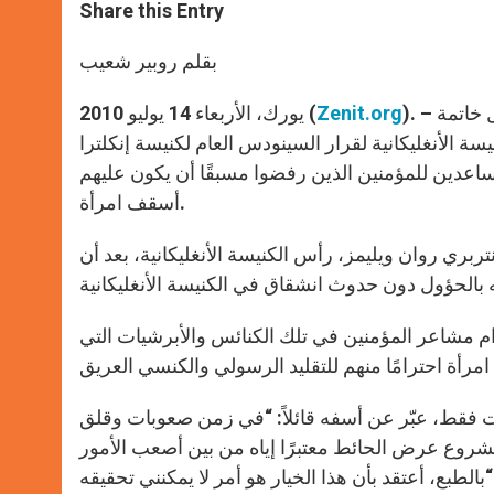
t
s
e
t
r
Share this Entry
s
e
b
t
e
A
n
o
e
p
g
o
r
بقلم روبير شعيب
p
e
k
r
). – رغم أن رئيس أساقفة كانتربري قد صرح بأن “هذا القرار لن يشكل خاتمة
Zenit.org
يورك، الأربعاء 14 يوليو 2010 (
سة الأنغليكانية لقرار السينودس العام لكنيسة إنكلترا
ساعدين للمؤمنين الذين رفضوا مسبقًا أن يكون عليهم
أسقف امرأة.
2010 امتعاض رئيس أساقفة كانتربري روان ويليمز، رأس الكنيسة الأنغليكانية، بعد أن
م مشاعر المؤمنين في تلك الكنائس والأبرشيات التي
ت فقط، عبّر عن أسفه قائلاً: “في زمن صعوبات وقلق
مشروع عرض الحائط معتبرًا إياه من بين أصعب الأمور