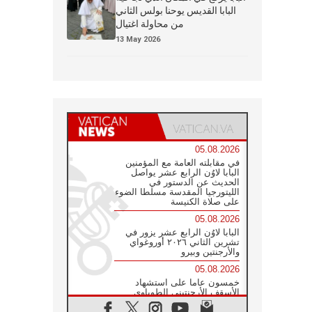
البابا القديس يوحنا بولس الثاني
من محاولة اغتيال
13 May 2026
05.08.2026
في مقابلته العامة مع المؤمنين
البابا لاوُن الرابع عشر يواصل
الحديث عن الدستور في
الليتورجيا المقدسة مسلطا الضوء
على صلاة الكنيسة
05.08.2026
البابا لاوُن الرابع عشر يزور في
تشرين الثاني ٢٠٢٦ أوروغواي
والأرجنتين وبيرو
05.08.2026
خمسون عاما على استشهاد
الأسقف الأرجنتيني الطوباوي
إنريكي أنجيليلي