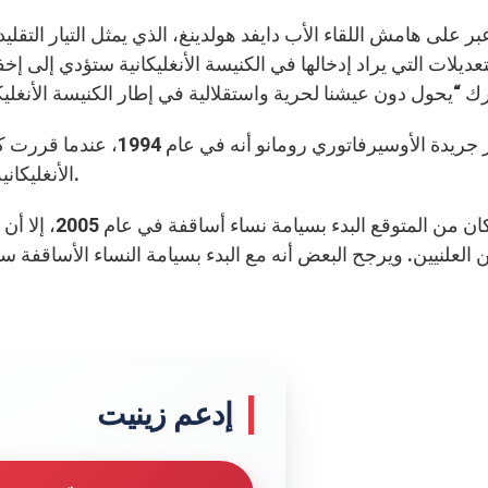
بر على هامش اللقاء الأب دايفد هولدينغ، الذي يمثل التيار التقلي
تعديلات التي يراد إدخالها في الكنيسة الأنغليكانية ستؤدي إلى إخ
وتذكر جريدة الأوسيرفاتوري
الأنغليكانية نحو 500 رجل دين، وانضموا إلى الكنيسة الكاثوليكية.
وكان من المتوق
إدعم زينيت