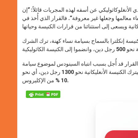
دي الأنغلوكاثوليكي عن أسفه لهذه المجريات قائلاً: “إن
فاء معالمها وجعلها غير معروفة”. فالقرار الذي أُخذ في
 رومانو أنه في عام 1994، عندما قررت كنيسة إنكلترا بالسماح بسيامة نساء كهنة، ترك الشرك
ع البدء بسيامة نساء أساقفة في عام 2005، إلا أن القرار قد أُجل بسبب انتباه السينودس لموضوع سيامة
المثليين العلنيين. ويرجح البعض أنه مع البدء بسيامة النساء الأساقفة سيترك الكنيسة الأنغليكانية نحو 1300 رجل دين، أي نحو
10 % من الإكليروس.