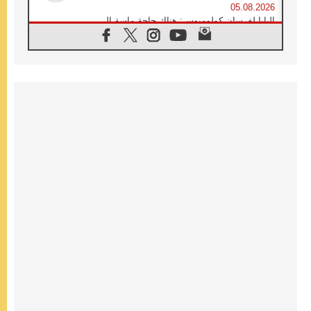
05.08.2026
البابا لفرسان كولومبوس: هناك حاجة ماسة إلى
أنبياء تناغم يسعون إلى بناء الجسور
04.08.2026
وفاة الكاردينال جوليو دوارتي لانغا
04.08.2026
عميد دائرة الحوار بين الأديان يفتتح في سيول
أول لقاء مسيحي كونفوشي
04.08.2026
إطلاق النشيد الرسمي لليوم العالمي للشباب في
سيول
04.08.2026
رسالة البابا لاوُن الرابع عشر إلى المشاركين في
المؤتمر العالمي لمنظمة سيغنيس
04.08.2026
الكاردينال بارولين: إنَّ الحوار يُستبدل اليوم
بالقوة، ويجب حماية الحقوق المهددة
بالأيديولوجيات
04.08.2026
كنيسة المغرب تقدم المساعدة إلى العائدين من
سبتة وتدعو إلى معالجة جذور الهجرة