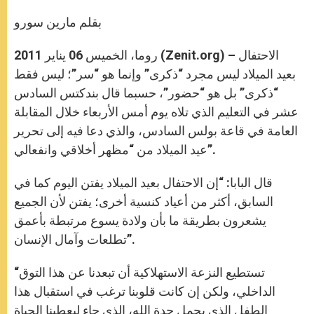
A
n
o
e
p
g
o
r
بقلم مارين سورو
p
e
k
r
روما، الخميس 06 يناير 2011 (Zenit.org) – الاحتفال
بعيد الميلاد ليس مجرد “ذكرى” وإنما هو “سر”؛ ليس فقط
“ذكرى” بل هو “حضور”، حسبما قال بندكتس السادس
عشر في التعليم الذي تلاه يوم أمس الأربعاء خلال المقابلة
العامة في قاعة بولس السادس، والذي دعا فيه إلى تحرير
عيد الميلاد من “مظهر أخلاقي وانفعالي”.
قال البابا: “إن الاحتفال بعيد الميلاد يفتن اليوم كما في
السابق، أكثر من أعياد كنسية أخرى؛ يفتن لأن الجميع
يشعرون بطريقة ما بأن ولادة يسوع مرتبطة بأعمق
تطلعات وآمال الإنسان”.
“تستطيع النزعة الاستهلاكية أن تبعدنا عن هذا التوق
الداخلي، ولكن إن كانت قلوبنا ترغب في استقبال هذا
الطفل الذي يحمل جِدة الله، الذي جاء ليعطينا الحياة