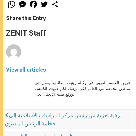
W
M
F
T
S
h
e
a
w
h
a
s
c
i
a
t
s
e
t
r
Share this Entry
s
e
b
t
e
A
n
o
e
p
g
o
r
ZENIT Staff
p
e
k
r
View all articles
فريق القسم العربي في وكالة زينيت العالمية يعمل في
مناطق مختلفة من العالم لكي يوصل لكم صوت الكنيسة
ووقع صدى الإنجيل الحي.
برقية تعزية من رئيس مركز الدراسات الاسلامية إلى
فخامة الرئيس المصري