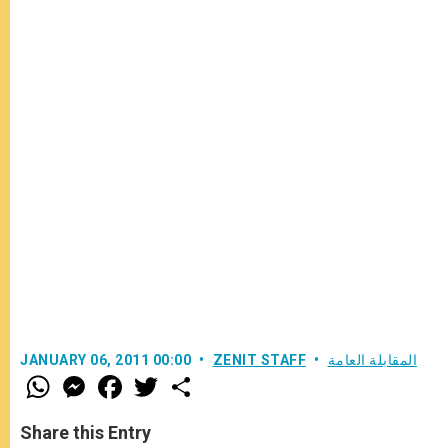
المقابلة العامة
ZENIT STAFF
JANUARY 06, 2011 00:00
W
M
F
T
S
h
e
a
w
h
a
s
c
i
a
t
s
e
t
r
Share this Entry
s
e
b
t
e