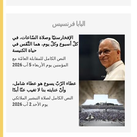
البابا فرنسيس
الإفخارستيّا وصلاة السّاعات، في
كلّ أسبوع وكلّ يوم، هما النَّفَس في
حياة الكنيسة
النص الكامل للمقابلة العامّة مع
المؤمنين يوم الأربعاء 5 آب 2026
عطاء الرّبّ يسوع هو عطاء شامل،
وأنّ عنايته بنا لا تغيب عنّا أبدًا
النص الكامل لصلاة التبشير الملائكي
يوم الأحد 2 آب 2026