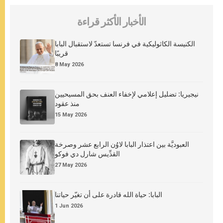
الأخبار الأكثر قراءة
الكنيسة الكاثوليكية في فرنسا تستعدّ لاستقبال البابا
قريبًا
8 May 2026
نيجيريا: تضليل إعلامي لإخفاء العنف بحق المسيحيين
منذ عقود
15 May 2026
العبوديَّة بين اعتذار البابا لاوُن الرابع عشر وصرخة
القدِّيس شارل دي فوكو
27 May 2026
البابا: حياة الله قادرة على أن تغيّر حياتنا
1 Jun 2026