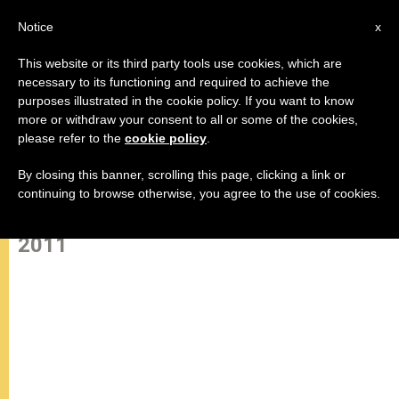
AR
Notice
x
This website or its third party tools use cookies, which are
necessary to its functioning and required to achieve the
purposes illustrated in the cookie policy. If you want to know
البابا يتمنى تحرير عيد الميلاد من
more or withdraw your consent to all or some of the cookies,
please refer to the
cookie policy
.
المظهر الأخلاقي والانفعالي
By closing this banner, scrolling this page, clicking a link or
continuing to browse otherwise, you agree to the use of cookies.
المقابلة العامة في الخامس من يناير
2011