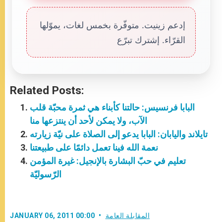
إدعم زينيت. متوفّرة بخمس لغات، يموّلها
القرّاء. إشترك تبرّع
Related Posts:
البابا فرنسيس: حالتنا كأبناء هي ثمرة محبّة قلب
الآب، ولا يمكن لأحد أن ينتزعها منا
تايلاند واليابان: البابا يدعو إلى الصلاة على نيّة زيارته
نعمة الله فينا تعمل دائمًا على طبيعتنا
تعليم في حبّ البشارة بالإنجيل: غيرة المؤمن
الرّسوليّة
المقابلة العامة
JANUARY 06, 2011 00:00