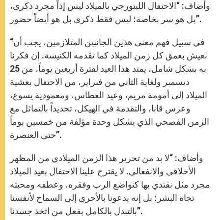
وأضاف: “الاحتفال الليتورجي بالميلاد ليس إذاً مجرد ذكرى،
بل هو سر بخاصة؛ ليس فقط ذكرى بل هو أيضاً حضور”.
“في سبيل فهم معنى هذين الجانبين المتلازمين، يجب أن
نعيش بعمق كل زمن الميلاد كما تقدمه الكنيسة. إن فكرنا
به بشكل شامل، يمتد هذا العيد لفترة أربعين يوماً، من 25
ديسمبر ولغاية الثاني من فبراير، من الاحتفال بعشية
الميلاد إلى أمومة مريم، وعيد الغطاس، ومعمودية يسوع،
وعرس قانا، والتقدمة في الهيكل، تحديداً بالتماثل مع
الزمن الفصحي الذي يشكل وحدة مؤلفة من خمسين يوماً
حتى العنصرة”.
وأضاف: “لا بد من تحرير هذا الزمن الميلادي من المظهر
الأخلاقي والانفعالي. لا يقترح علينا الاحتفال بعيد الميلاد
مجرد مثل نقتدي بها كتواضع الرب وفقره، وعطفه ومحبته
تجاه البشر؛ بل إنه يدعونا بالأحرى إلى السماح لأنفسنا
بالتبدل بالكامل بفعل من اتخذ جسدنا”.