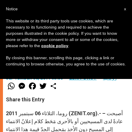
AR
Notice
x
This website or its third party tools use cookies, which are
necessary to its functioning and required to achieve the
purposes illustrated in the cookie policy. If you want to know
إتّباع المسيح، فضيلة أم فضيحة؟
more or withdraw your consent to all or some of the cookies,
please refer to the
cookie policy
.
By closing this banner, scrolling this page, clicking a link or
بقلم الأب الياس شخطورة الأنطوني
continuing to browse otherwise, you agree to the use of cookies.
روحانيّة
ZENIT STAFF
SEPTEMBER 06, 2011 00:00
W
M
F
T
S
h
e
a
w
h
a
s
c
i
a
t
s
e
t
r
Share this Entry
s
e
b
t
e
A
n
o
e
p
g
o
r
روما، الثلاثاء 06 سبتمبر 2011 (ZENIT.org).- – أصبحت
p
e
k
r
عادةً لدى المسيحيين أو بالأحرى مَحَط كلام إعلانُ الانتماء
إلى المسيح دون الأخذ بمَحمل الجدّ قيمة هذا الانتماء