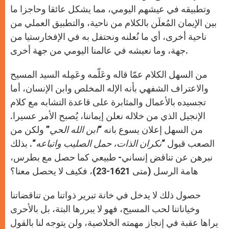
وتطبيقه في عيشهم اليومي، مما يشكل عائقا وحاجزا ما
بين الإيمان المُعلَن بالكلام من ناحية، والتطبيق العملي من
ناحية أخرى، أي ما نُعلنه ونحتفل به في الإفخارستيا من
جهة، وما نعيشه في عالمنا اليومي من جهة أخرى.
من السهل الكلام عمّا قاله وعَلّمه وعَمِله السيد المسيح
والاعتراف الشفهي بأنه الإله المخلص وابن الإنسان، أما
تجسيده بالأعمال والمثابرة على قاعدة التشابه مع كلام
الإنجيل الذي من خلاله نعلن إيماننا، يُصبح الأمر عسيرا.
من السهل إعلان يسوع بانه “
ابن الله الحي
” ولكن من
الصعب قبول “
نكران الذات، حمل الصليب واتباعه
“. بذلك
نبرهن عن تناقض إنساني- طبيعي كما حصل مع بطرس،
هامة الرسل (متى 1621-23)، فكيف لا يحصل معنا؟
حصول ذلك لا يدخل في خانة تبرير ذواتنا من تناقضاتنا
وخياناتنا لحب المسيح، فهو لا يبررها البتة، بل بالأحرى
يراها عقبة في إنجاز مهمته الخلاصية، ولن يتوجه لنا بالقول