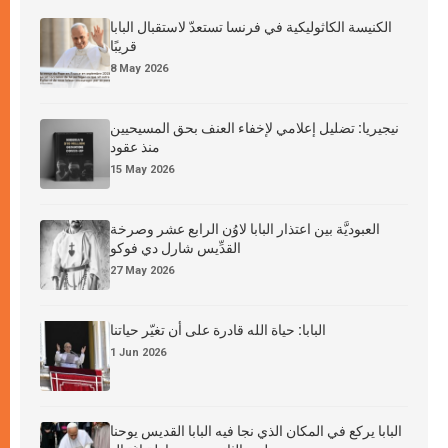
الكنيسة الكاثوليكية في فرنسا تستعدّ لاستقبال البابا
قريبًا
8 May 2026
نيجيريا: تضليل إعلامي لإخفاء العنف بحق المسيحيين
منذ عقود
15 May 2026
العبوديَّة بين اعتذار البابا لاوُن الرابع عشر وصرخة
القدِّيس شارل دي فوكو
27 May 2026
البابا: حياة الله قادرة على أن تغيّر حياتنا
1 Jun 2026
البابا يركع في المكان الذي نجا فيه البابا القديس يوحنا