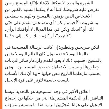
للشهرة والمجد. لا يمكننا الادّعاء بإتبّاع المسيح ونحن
نفرض عليه شروطنا، كما أنه لا يمكننا التشبه بالكثير من
الاشخاص الذين يؤمنون بالمسيح وحبّهم له سطحي
ومشروط: “أحبك، ولكن” أي مصلحتي تتقدم على حبّي
لك، أو “اتبعك ولكن في هذا المجال لا أوافقك الرأي،
فأتردد”، أو “أؤمن بك ولكن إلى حدّ ما”.
لنكن صريحين ويقظين: إن كانت الرسالة المسيحية في
عالمنا اليوم لا تتقدم، وإن كان العالم اليوم لا يؤمن
بالمسيح، فسبب ذلك لا يعود لتقدم وازدهار سائر الديانات
وتطورها أو بسبب الاضطهادات بحق المسيحيين – وهي
بحسب ما يعلمنا التاريخ نبض حياتها – بيدَ أنّ تلك الأسباب
ليست حاسمة لتؤثر على قوة الإنجيل.
العائق الأكبر في وجه المسيحية هو بالتحديد عيشنا
التناقض، أي الحكمة المشترطة التي من خلالها نود إخضاع
الإنجيل على هوانا، مُجزّئِين الرب. هذا ما يسميه يسوع ب