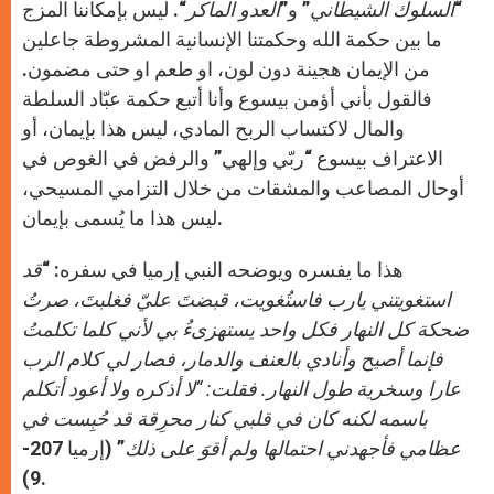
“
السلوك الشيطاني
” و”
العدو الماكر
“. ليس بإمكاننا المزج
ما بين حكمة الله وحكمتنا الإنسانية المشروطة جاعلين
من الإيمان هجينة دون لون، او طعم او حتى مضمون.
فالقول بأني أؤمن بيسوع وأنا أتبع حكمة عبّاد السلطة
والمال لاكتساب الربح المادي، ليس هذا بإيمان، أو
الاعتراف بيسوع “ربّي وإلهي” والرفض في الغوص في
أوحال المصاعب والمشقات من خلال التزامي المسيحي،
ليس هذا ما يُسمى بإيمان.
هذا ما يفسره ويوضحه النبي إرميا في سفره: “
قد
استغويتني يارب فاستُغويت، قبضتَ عليّ فغلبتَ، صرتُ
ضحكة كل النهار فكل واحد يستهزىءُ بي لأني كلما تكلمتُ
فإنما أصيح وأنادي بالعنف والدمار، فصار لي كلام الرب
عارا وسخرية طول النهار. فقلت: “لا أذكره ولا أعود أتكلم
باسمه لكنه كان في قلبي كنار محرِقة قد حُبِست في
عظامي فأجهدني احتمالها ولم أقوَ على ذلك
” (إرميا 207-
9).