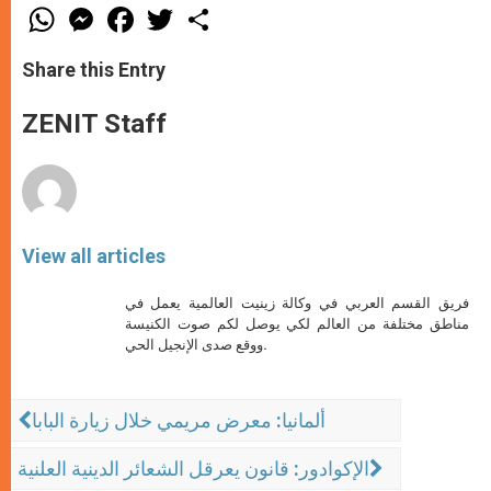
W
M
F
T
S
h
e
a
w
h
a
s
c
i
a
t
s
e
t
r
Share this Entry
s
e
b
t
e
A
n
o
e
p
g
o
r
ZENIT Staff
p
e
k
r
View all articles
فريق القسم العربي في وكالة زينيت العالمية يعمل في
مناطق مختلفة من العالم لكي يوصل لكم صوت الكنيسة
ووقع صدى الإنجيل الحي.
ألمانيا: معرض مريمي خلال زيارة البابا
الإكوادور: قانون يعرقل الشعائر الدينية العلنية