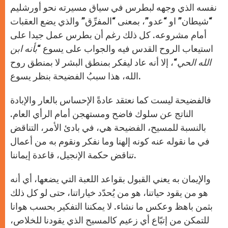
نفسه الذي وجهه لبطرس في سياق مسيرته نحو أورشليم
“شيطان” او “عدو”، بمعنى “المفرِّق” والذي يضع العقبات
أمام مشروعه. كل ذلك رغم أن بطرس عمل جيدا على
استيعاب الروح القدس فيه والجواب على يسوع “
بأنه ابن
الله الحي
“، إلا أنه عاد ليفكر بمنطق البشر لا بمنطق روح
الله، هذا سببُ الفضيحة بنظر يسوع.
فالفضيحة ليست كما نعتقد عادةً الإحساس بالعار والإبادة
الناتج عن سلوك فاضح ومستهجن أمام الرأي العام.
بالنسبة للمسيح، الفضيحة هي، في بادئ الأمر، التناقض
في ما نقوله عنه كونه إلهنا وما نفكر ونقوم به من أعمال
تناقض حكمة الإنجيل، قاعدة إيماننا.
والإيمان به يعني القبول بقواعد اللعبة التي يضعها، أي أنه
هو من يقود حياتنا، هو من يُحدّد خياراتنا، حتى لو كل ذلك
بثمن باهظ وعكس ما نشاء. لا يمكننا التفكير بحسب هوانا
للتمكن من إتبّاع أي زعيم كالمسيح الذي يقودنا للخلاص،