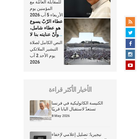
النَّفَس في حياة
للمقابلة العامّة مع
الكنيسة
المؤمنين يوم
الأربعاء 5 آب 2026
عطاء الرّبّ يسوع
هو عطاء شامل،
وأنّ عنايته بنا لا
تغيب عنّا أبدًا
النص الكامل لصلاة
التبشير الملائكي
يوم الأحد 2 آب
2026
الأخبار الأكثر قراءة
الكنيسة الكاثوليكية في فرنسا
تستعدّ لاستقبال البابا قريبًا
8 May 2026
نيجيريا: تضليل إعلامي لإخفاء