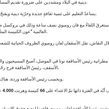
دينية في البلاد ومشددين على ضرورة تقديم المساعدة للمؤمنين لبناء مدارس، 90% من طلابها مسلمون.
“يساعدُ التعليم على تنمية ثقافةٍ جديدة وحرّية دينية ويفتحُ آمالاً جديدة للشباب”، كما أشار رئيسُ الأساقفة وردة.
ستغرقَ اللقاءُ مع فان رومبوي نصف ساعة وذلك في بروكسل ضمن ا
العالمية “عون الكنيسة المتألمة” والتي تساعدُ المسيحيين المضطهدين والمتألمين.
ال النقاش، نقل الأسقفان لفان رومبوي الظروف الحياتية للشعب
طرانية رئيس الأساقفة نونا في الموصل، أصبحَ المسيحيون والبنا
الأسقف، رئيسُ الأساقفة فرج رحّو، قد استشهد في مارس من عام 2008 بعد أن خُطِفَ.
وبحسب رئيس الأساقفة وردة، هناك ما يقارب 500 مسيحي مقتول لأسبابٍ دينية وسياسية.
وأض
شدد رئيسا الأساقفة لفان رومبوي قلقهما لوضع حقوق الإنسان بس