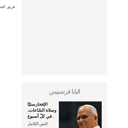
فريق القس
البابا فرنسيس
الإفخارستيّا
وصلاة السّاعات،
في كلّ أسبوع
وكلّ يوم، هما
النص الكامل