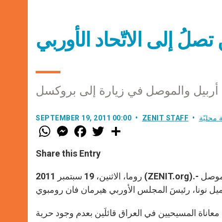
تصلُ إلى الاتّحاد الأوربي
 أربيل والموصل في زيارة إلى بروكسل
 محليّة
ZENIT STAFF
SEPTEMBER 19, 2011 00:00
W
M
F
T
S
h
e
a
w
h
a
s
c
i
a
t
s
e
t
r
Share this Entry
s
e
b
t
e
A
n
o
e
p
g
o
r
روما، الاثنين، 19 سبتمبر 2011 (ZENIT.org).- التقى في 13 سبتمبر رئيسُ أساقفة أربيل بشّار وردة ورئيسُ أساقفة الموصل
p
e
k
r
 معاناة المسيحيين في العراق قائلَين بعدم وجود حرية