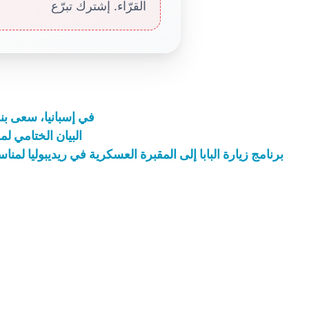
القرّاء. إشترك تبرّع
في إسبانيا، سعى بن
البيان الختامي ل
برنامج زيارة البابا إلى المقبرة العسكرية في ريديبوليا لمناس