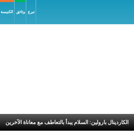
تبرع
وثائق
الكنيسة و
ليّة
الكاردينال بارولين: السلام يبدأ بالتعاطف مع معانا