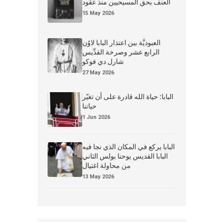
العنف بحق المسيحيين منذ عقود
15 May 2026
العبوديَّة بين اعتذار البابا لاوُن
الرابع عشر وصرخة القدِّيس
شارل دي فوكو
27 May 2026
البابا: حياة الله قادرة على أن تغيّر
حياتنا
1 Jun 2026
البابا يركع في المكان الذي نجا فيه
البابا القديس يوحنا بولس الثاني
من محاولة اغتيال
13 May 2026