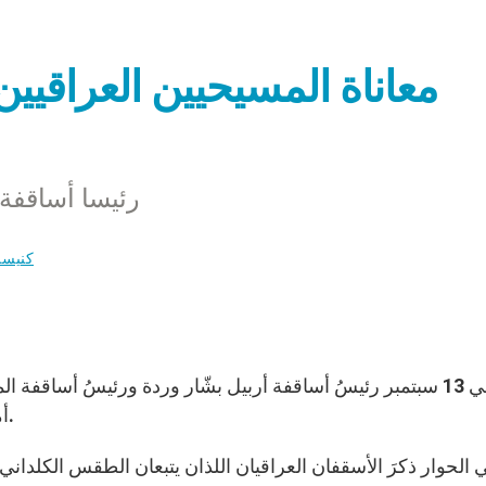
معاناة المسيحيين العراقيين 
رئيسا أساقفة
كنيسة
أميل نونا، رئيسَ المجلس الأوربي هيرمان فان رومبوي.
 الحوار ذكرَ الأسقفان العراقيان اللذان يتبعان الطقس الكلداني