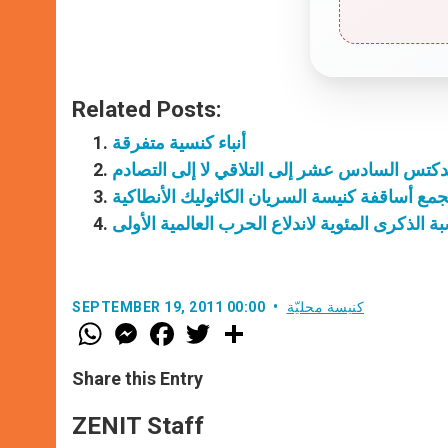
Related Posts:
أنباء كنسية متفرقة
دكتس السادس عشر إلى التلاقي لا إلى التصادم
مجمع أساقفة كنيسة السريان الكاثوليك الأنطاكية
بة الذكرى المئوية لاندلاع الحرب العالمية الأولى
كنيسة محليّة
SEPTEMBER 19, 2011 00:00
W
M
F
T
S
h
e
a
w
h
a
s
c
i
a
t
s
e
t
r
Share this Entry
s
e
b
t
e
A
n
o
e
p
g
o
r
ZENIT Staff
p
e
k