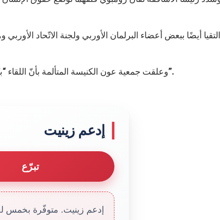
لتقيا أيضًا ببعض أعضاء البرلمان الأوربي ولجنة الاتّحاد الأوربي
وعلقت جمعية عون الكنيسة المتألمة بأنّ اللقاء “بيّنَ قلق الاتّحاد الأوربي على مسيحيي الشرق الأوسط”.
إدعم زينيت
تبرّع
إدعم زينيت. متوفّرة بخمس لغا