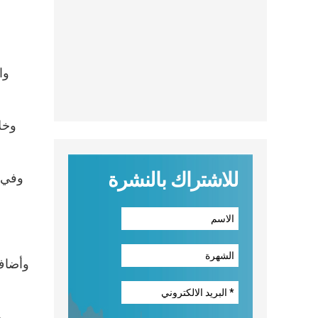
وا
وخل
للاشتراك بالنشرة
وفي م
و