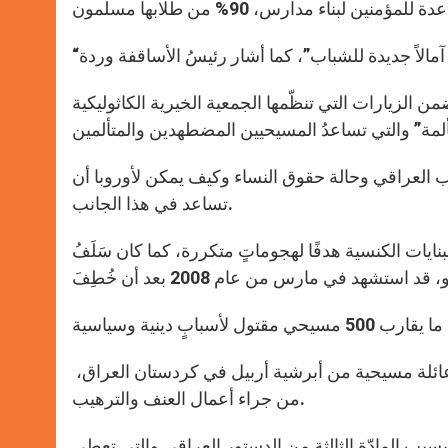
لزيارات التي تنظّمها الجمعية الخيرية الكاثوليكية
 العراقي وحالة حقوق النساء وكيف يمكن لأوروبا أن
تساعد في هذا الجانب.
يات الكنسية هدفًا لهجوماتٍ متكررة، كما كان سَلَفُ
اف أنّه في الفترة ذاتها تمّ الاعتداء على 66 كنيسة وهربت 4.000 عائلة مسيحية من أبرشية أربيل في كردستان العراق،
من جراء أعمال العنف والترهيب.
بب المادّة الثالثة من الدستور العراقي والتي تعطي