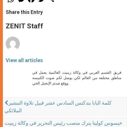
h
e
a
w
h
a
s
c
i
a
t
s
e
t
r
Share this Entry
s
e
b
t
e
A
n
o
e
p
g
o
r
ZENIT Staff
p
e
k
r
View all articles
فريق القسم العربي في وكالة زينيت العالمية يعمل في
مناطق مختلفة من العالم لكي يوصل لكم صوت الكنيسة
ووقع صدى الإنجيل الحي.
كلمة البابا بندكتس السادس عشر قبيل تلاوة التبشير
الملائكي
خيسوس كولينا يترك منصب رئيس التحرير في وكالة زينيت