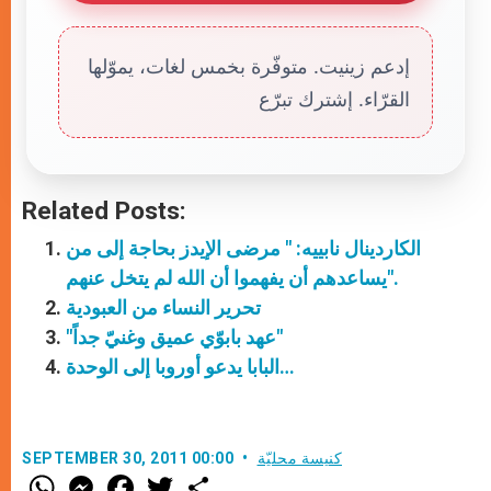
إدعم زينيت. متوفّرة بخمس لغات، يموّلها
القرّاء. إشترك تبرّع
Related Posts:
الكاردينال نابييه: " مرضى الإيدز بحاجة إلى من
يساعدهم أن يفهموا أن الله لم يتخل عنهم".
تحرير النساء من العبودية
"عهد بابوّي عميق وغنيّ جداً"
البابا يدعو أوروبا إلى الوحدة…
كنيسة محليّة
SEPTEMBER 30, 2011 00:00
W
M
F
T
S