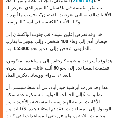
). –
Zenit.org
الفاتيكان، الجمعة 30 سبتمبر 2011 (
p
e
k
r
تستنكر الكنيسة في باكستان “التمييز الذي تتعرض له
الأقليات الدينية التي تعرضت للفيضان”، بحسب ما أوردت
وكالة الأنباء “الكنيسة في آسيا” الفرنسية.
هذا وقد تعرض إقلين سينده في جنوب الباكستان إلى
فيضان أدى إلى وفاة 400 شخص، وإلى تهجير ما يقارب
المليوني شخص وإلى تدمير نحو 665000 بيت.
هذا وقد أسرعت منظمة كاريتاس إلى مساعدة المنكوبين،
فقدمت المساعدة إلى نحو 50 ألف عائلة، مقدمة العون،
الغذاء، الدواء، ووسائل تكرير المياه.
هذا وقد قررت أبرشية حيدرأباد، في أواسط سبتمبر، أن
تطلق نداءً إلى الجماعة الدولية، مستنكرة عدم تمكن
الأقليات الدينية الهندوسية، المسيحية والأحمدية من
الوصول إلى المساعدات. فقد تم استثناء هذه الأقليات من
مخيمات اللاجئين، ولم تنل حتى المساعدات التي كانت