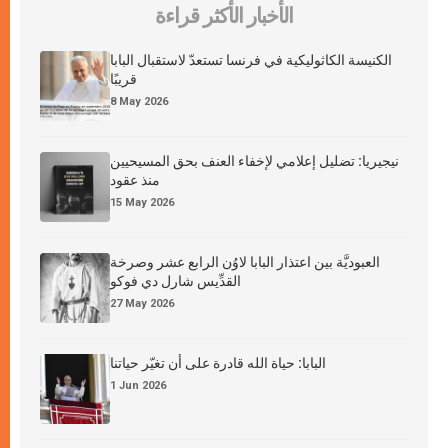
الأخبار الأكثر قراءة
الكنيسة الكاثوليكية في فرنسا تستعدّ لاستقبال البابا
قريبًا
8 May 2026
نيجيريا: تضليل إعلامي لإخفاء العنف بحق المسيحيين
منذ عقود
15 May 2026
العبوديَّة بين اعتذار البابا لاوُن الرابع عشر وصرخة
القدِّيس شارل دي فوكو
27 May 2026
البابا: حياة الله قادرة على أن تغيّر حياتنا
1 Jun 2026