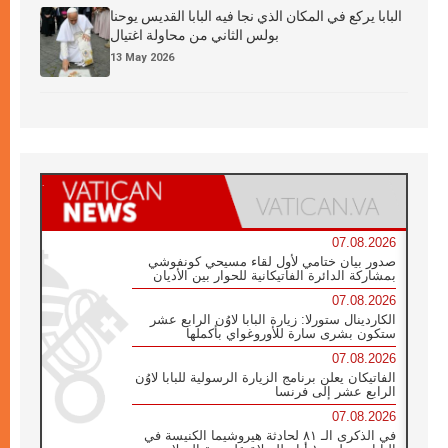
البابا يركع في المكان الذي نجا فيه البابا القديس يوحنا
بولس الثاني من محاولة اغتيال
13 May 2026
07.08.2026
صدور بيان ختامي لأول لقاء مسيحي كونفوشي
بمشاركة الدائرة الفاتيكانية للحوار بين الأديان
07.08.2026
الكاردينال ستورلا: زيارة البابا لاوُن الرابع عشر
ستكون بشرى سارة للأوروغواي بأكملها
07.08.2026
الفاتيكان يعلن برنامج الزيارة الرسولية للبابا لاوُن
الرابع عشر إلى فرنسا
07.08.2026
في الذكرى الـ ٨١ لحادثة هيروشيما الكنيسة في