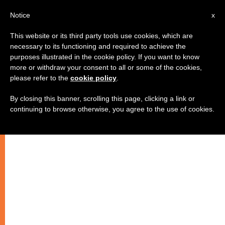
AR
Notice
x
This website or its third party tools use cookies, which are
necessary to its functioning and required to achieve the
purposes illustrated in the cookie policy. If you want to know
باكستان: تمييز ضد الأقليات الدينية بعد
more or withdraw your consent to all or some of the cookies,
please refer to the
cookie policy
.
الفياضانات
By closing this banner, scrolling this page, clicking a link or
continuing to browse otherwise, you agree to the use of cookies.
احتجاجات كاثوليكية