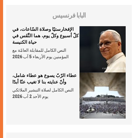
البابا فرنسيس
الإفخارستيّا وصلاة السّاعات، في
كلّ أسبوع وكلّ يوم، هما النَّفَس في
حياة الكنيسة
النص الكامل للمقابلة العامّة مع
المؤمنين يوم الأربعاء 5 آب 2026
عطاء الرّبّ يسوع هو عطاء شامل،
وأنّ عنايته بنا لا تغيب عنّا أبدًا
النص الكامل لصلاة التبشير الملائكي
يوم الأحد 2 آب 2026