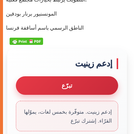
المونسنيور برنار بودفين
الناطق الرسمي باسم أساقفة فرنسا
إدعم زينيت
تبرّع
إدعم زينيت. متوفّرة بخمس لغات، يموّلها
القرّاء. إشترك تبرّع