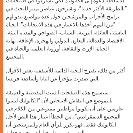
الأساقفة دعوة إلى الكاثوليك لكي يشاركوا في الانتخابات
“بالطريقة الأكثر جدية”. ويقترحون عناصر تمييز للبحث في
برامج الأحزاب والمرشحين حول عدة مواضيع يبدو لهم
“من المهم أخذها بالاعتبار في هذه الانتخابات”: الحياة
الناشئة، العائلة، التربية، الشباب، الضواحي والمدن، البيئة،
الاقتصاد والعدالة، التعاون الدولي والهجرة، الإعاقة، نهاية
الحياة، الإرث والثقافة، أوروبا، العلمنة والحياة في
المجتمع.
أكثر من ذلك، تقترح اللجنة الدائمة للأسقفية بعض الأقوال
التي صدرت مؤخراً عن البابا وأساقفة فرنسا.
ستسمح هذه الصفحات الست المقتضبة والعميقة
بالتموضع في النقاش الانتخابي لأن “الكاثوليك ليسوا
عازمين على أن يكونوا مواطنين ممنوعين من الكلام في
المجتمع الديمقراطي”. من الخطأ اعتبار هذا النص لأجل
الكاثوليك فقط. فهو يكرر للرأي العام وللمرشحين أن
التصويت يرتبط بخيارات مجتمع فعلية.