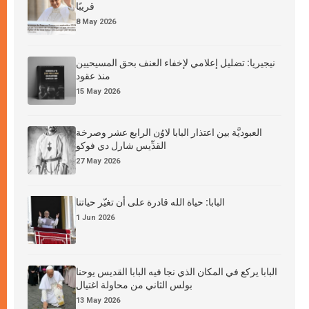
قريبًا
8 May 2026
نيجيريا: تضليل إعلامي لإخفاء العنف بحق المسيحيين
منذ عقود
15 May 2026
العبوديَّة بين اعتذار البابا لاوُن الرابع عشر وصرخة
القدِّيس شارل دي فوكو
27 May 2026
البابا: حياة الله قادرة على أن تغيّر حياتنا
1 Jun 2026
البابا يركع في المكان الذي نجا فيه البابا القديس يوحنا
بولس الثاني من محاولة اغتيال
13 May 2026