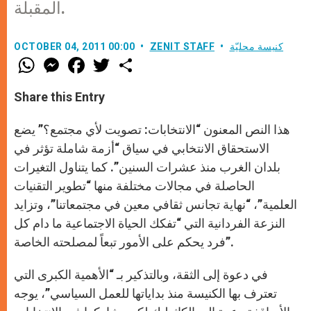
المقبلة.
كنيسة محليّة
ZENIT STAFF
OCTOBER 04, 2011 00:00
W
M
F
T
S
h
e
a
w
h
a
s
c
i
a
t
s
e
t
r
Share this Entry
s
e
b
t
e
A
n
o
e
p
g
o
r
هذا النص المعنون “الانتخابات: تصويت لأي مجتمع؟” يضع
p
e
k
r
الاستحقاق الانتخابي في سياق “أزمة شاملة تؤثر في
بلدان الغرب منذ عشرات السنين”. كما يتناول التغيرات
الحاصلة في مجالات مختلفة منها “تطوير التقنيات
العلمية”، “نهاية تجانس ثقافي معين في مجتمعاتنا”، وتزايد
النزعة الفردانية التي “تفكك الحياة الاجتماعية ما دام كل
فرد يحكم على الأمور تبعاً لمصلحته الخاصة”.
في دعوة إلى الثقة، وبالتذكير بـ “الأهمية الكبرى التي
تعترف بها الكنيسة منذ بداياتها للعمل السياسي”، يوجه