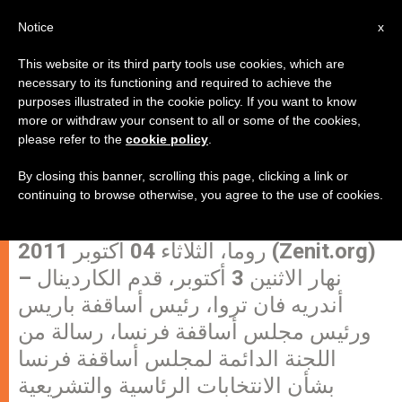
AR
Notice
x
This website or its third party tools use cookies, which are
necessary to its functioning and required to achieve the
purposes illustrated in the cookie policy. If you want to know
الانتخابات الرئاسية لسنة 2012:
more or withdraw your consent to all or some of the cookies,
please refer to the
cookie policy
.
رسالة اللجنة الدائمة لمجلس أساقفة
فرنسا
By closing this banner, scrolling this page, clicking a link or
continuing to browse otherwise, you agree to the use of cookies.
روما، الثلاثاء 04 أكتوبر 2011 (Zenit.org)
– نهار الاثنين 3 أكتوبر، قدم الكاردينال
أندريه فان تروا، رئيس أساقفة باريس
ورئيس مجلس أساقفة فرنسا، رسالة من
اللجنة الدائمة لمجلس أساقفة فرنسا
بشأن الانتخابات الرئاسية والتشريعية