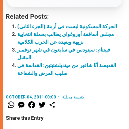
Related Posts:
الحركة المسكونية ليست في أزمة (الجزء الثاني)
مجلس أساقفة أوروغواي يطالب بحملة انتخابية
نزيهة وبعيدة عن الحرب الكلامية
فييتنام: سينودس في سايغون في شهر نوفمبر
المقبل
القديسة أنّا شافير من مينديلشتيتين: القداسة في
صليب المرض والشفاعة
كنيسة محليّة
OCTOBER 04, 2011 00:00
W
M
F
T
S
h
e
a
w
h
a
s
c
i
a
t
s
e
t
r
Share this Entry
s
e
b
t
e
A
n
o
e