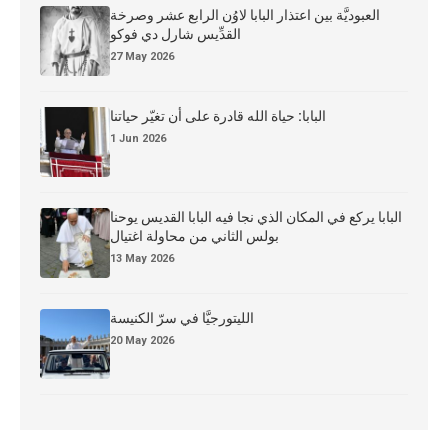
العبوديَّة بين اعتذار البابا لاوُن الرابع عشر وصرخة
القدِّيس شارل دي فوكو
27 May 2026
البابا: حياة الله قادرة على أن تغيّر حياتنا
1 Jun 2026
البابا يركع في المكان الذي نجا فيه البابا القديس يوحنا
بولس الثاني من محاولة اغتيال
13 May 2026
الليتورجيَّا في سرّ الكنيسة
20 May 2026