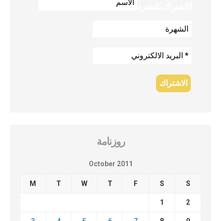
للاشتراك بالنشرة
روزنامة
October 2011
M
T
W
T
F
S
S
1
2