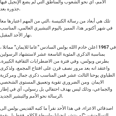
الأمم، أي نحو الشعوب والمناطق التي لم يضع الإنجيل فيها
جذوره بعد.
تلك هي أبعاد من رسالة الكنيسة ،التي من المهم اعتبارها معا
في شهر أكتوبر هذا، المميز باليوم التبشيري العالمي، المناسب
نهار الأحد المقبل.
في 1967 اعلن خادم االله بولس السادس "عاما للايمان" مماثلا ،
بمناسبة الذكرى المئوية التاسعة عشر لاستشهاد الرسولين
بطرس وبولس، وفي فترة من الاضطرابات الثقافية الكبيرة.
واعتقد انه بعد مرور نصف قرن على افتتاح المجمع، ولذكرى
الطباوي يوحنا الثالث عشر فمن المناسب ذكرى جمال ومركزية
الايمان ومن الضروري تقوية وتعميق المستوى الشخصي
والجماعي، وذلك ليس بهدف احتفالي بل رسولي، أي في إطار
الرسالة نحو الأمم والتبشير الجديد.
اصدقائي الاعزاء، في هذا الأحد نقرأ ما كتبه القديس بولس الى
التسالونيقين:"لم ينتشر انجيلنا بواسطة الكلام فقط بل بقوة