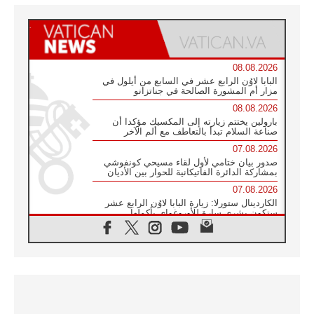
08.08.2026
البابا لاوُن الرابع عشر في السابع من أيلول في
مزار أم المشورة الصالحة في جناتزانو
08.08.2026
بارولين يختتم زيارته إلى المكسيك مؤكدا أن
صناعة السلام تبدأ بالتعاطف مع ألم الآخر
07.08.2026
صدور بيان ختامي لأول لقاء مسيحي كونفوشي
بمشاركة الدائرة الفاتيكانية للحوار بين الأديان
07.08.2026
الكاردينال ستورلا: زيارة البابا لاوُن الرابع عشر
ستكون بشرى سارة للأوروغواي بأكملها
07.08.2026
الفاتيكان يعلن برنامج الزيارة الرسولية للبابا لاوُن
الرابع عشر إلى فرنسا
07.08.2026
في الذكرى الـ ٨١ لحادثة هيروشيما الكنيسة في
اليابان تنظم ١٠ أيام للصلاة على نية السلام
07.08.2026