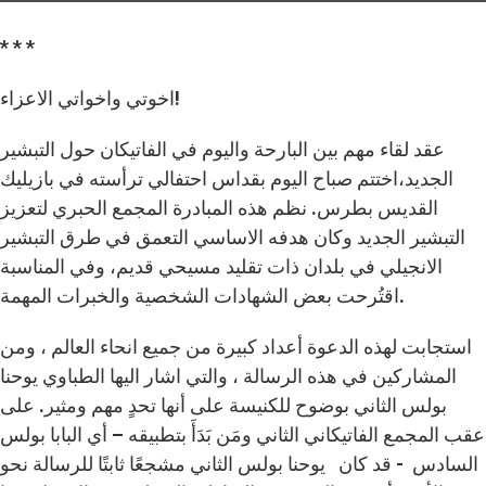
* * *
اخوتي واخواتي الاعزاء!
عقد لقاء مهم بين البارحة واليوم في الفاتيكان حول التبشير
الجديد،اختتم صباح اليوم بقداس احتفالي ترأسته في بازيليك
القديس بطرس. نظم هذه المبادرة المجمع الحبري لتعزيز
التبشير الجديد وكان هدفه الاساسي التعمق في طرق التبشير
الانجيلي في بلدان ذات تقليد مسيحي قديم، وفي المناسبة
اقتُرحت بعض الشهادات الشخصية والخبرات المهمة.
استجابت لهذه الدعوة أعداد كبيرة من جميع انحاء العالم ، ومن
المشاركين في هذه الرسالة ، والتي اشار اليها الطباوي يوحنا
بولس الثاني بوضوح للكنيسة على أنها تحدٍ مهم ومثير. على
عقب المجمع الفاتيكاني الثاني ومَن بَدَأَ بتطبيقه – أي البابا بولس
السادس - قد كان يوحنا بولس الثاني مشجعًا ثابتًا للرسالة نحو