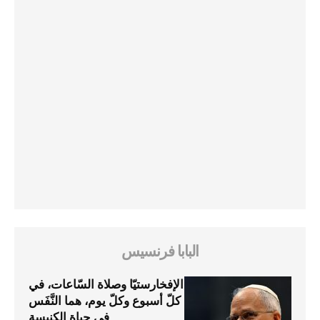
البابا فرنسيس
الإفخارستيّا وصلاة السّاعات، في
كلّ أسبوع وكلّ يوم، هما النَّفَس
في حياة الكنيسة