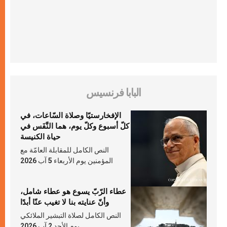
البابا فرنسيس
الإفخارستيّا وصلاة السّاعات، في
كلّ أسبوع وكلّ يوم، هما النَّفَس في
حياة الكنيسة
النص الكامل للمقابلة العامّة مع
المؤمنين يوم الأربعاء 5 آب 2026
عطاء الرّبّ يسوع هو عطاء شامل،
وأنّ عنايته بنا لا تغيب عنّا أبدًا
النص الكامل لصلاة التبشير الملائكي
يوم الأحد 2 آب 2026