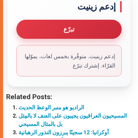
إدعم زينيت
تبرّع
إدعم زينيت. متوفّرة بخمس لغات، يموّلها
القرّاء. إشترك تبرّع
Related Posts:
الراديو هو منبر الوعظ الحديث
المسيحيون العراقيون يجيبون على العنف لا بالمِثل
بل بالمثال المسيحي
أوكرانيا: 12 سجينًا يبرزون النذور الرهبانية