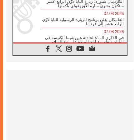
الكاردينال ستورلا: زيارة البابا لاوُن الرابع عشر
ستكون بشرى سارة للأوروغواي بأكملها
07.08.2026
الفاتيكان يعلن برنامج الزيارة الرسولية للبابا لاوُن
الرابع عشر إلى فرنسا
07.08.2026
في الذكرى الـ ٨١ لحادثة هيروشيما الكنيسة في
اليابان تنظم ١٠ أيام للصلاة على نية السلام
07.08.2026
الكنيسة في الأوروغواي: زيارة البابا ستعزز
الإيمان والرجاء
06.08.2026
الاجتماع الشهري للمطارنة الموارنة
06.08.2026
الكاردينال روسي: زيارة البابا لاوُن إلى الأرجنتين
هي تكريم للبابا فرنسيس
06.08.2026
زيارة البابا إلى البيرو ستكون زمن نعمة ومصالحة
ورجاء
06.08.2026
الكاردينال بارولين في المكسيك: علينا أن نكون
حاضرين إلى جانب المهمشين والمهاجرين
والأجانب