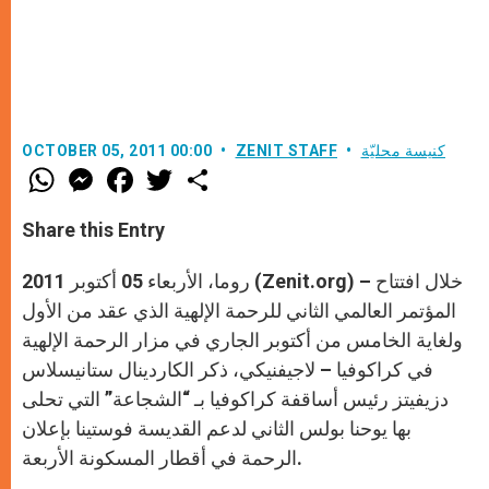
كنيسة محليّة
ZENIT STAFF
OCTOBER 05, 2011 00:00
W
M
F
T
S
h
e
a
w
h
a
s
c
i
a
t
s
e
t
r
Share this Entry
s
e
b
t
e
A
n
o
e
p
g
o
r
روما، الأربعاء 05 أكتوبر 2011 (Zenit.org) – خلال افتتاح
p
e
k
r
المؤتمر العالمي الثاني للرحمة الإلهية الذي عقد من الأول
ولغاية الخامس من أكتوبر الجاري في مزار الرحمة الإلهية
في كراكوفيا – لاجيفنيكي، ذكر الكاردينال ستانيسلاس
دزيفيتز رئيس أساقفة كراكوفيا بـ “الشجاعة” التي تحلى
بها يوحنا بولس الثاني لدعم القديسة فوستينا بإعلان
الرحمة في أقطار المسكونة الأربعة.