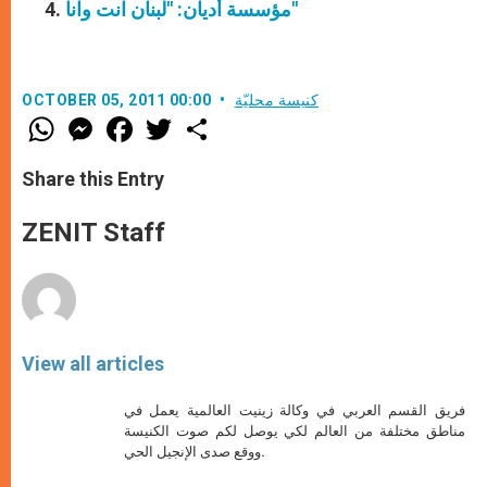
مؤسسة أديان: "لبنان انت وانا"
كنيسة محليّة
OCTOBER 05, 2011 00:00
W
M
F
T
S
h
e
a
w
h
a
s
c
i
a
t
s
e
t
r
Share this Entry
s
e
b
t
e
A
n
o
e
p
g
o
r
ZENIT Staff
p
e
k
r
View all articles
فريق القسم العربي في وكالة زينيت العالمية يعمل في
مناطق مختلفة من العالم لكي يوصل لكم صوت الكنيسة
ووقع صدى الإنجيل الحي.