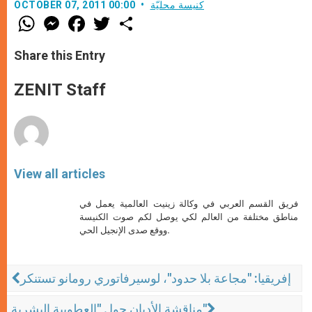
كنيسة محليّة
OCTOBER 07, 2011 00:00
W
M
F
T
S
h
e
a
w
h
a
s
c
i
a
t
s
e
t
r
Share this Entry
s
e
b
t
e
A
n
o
e
p
g
o
r
ZENIT Staff
p
e
k
r
View all articles
فريق القسم العربي في وكالة زينيت العالمية يعمل في
مناطق مختلفة من العالم لكي يوصل لكم صوت الكنيسة
ووقع صدى الإنجيل الحي.
إفريقيا: "مجاعة بلا حدود"، لوسيرفاتوري رومانو تستنكر
مناقشة الأديان حول "العطوبية البشرية"