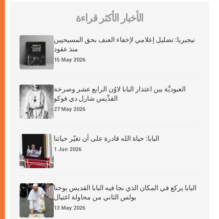
الأخبار الأكثر قراءة
نيجيريا: تضليل إعلامي لإخفاء العنف بحق المسيحيين
منذ عقود
15 May 2026
العبوديَّة بين اعتذار البابا لاوُن الرابع عشر وصرخة
القدِّيس شارل دي فوكو
27 May 2026
البابا: حياة الله قادرة على أن تغيّر حياتنا
1 Jun 2026
البابا يركع في المكان الذي نجا فيه البابا القديس يوحنا
بولس الثاني من محاولة اغتيال
13 May 2026