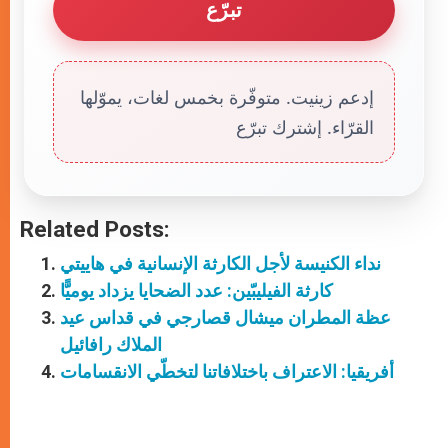
تبرّع
إدعم زينيت. متوفّرة بخمس لغات، يموّلها
القرّاء. إشترك تبرّع
Related Posts:
نداء الكنيسة لأجل الكارثة الإنسانية في هاييتي
كارثة الفيليبّين: عدد الضحايا يزداد يوميًّا
عظة المطران ميشال قصارجي في قداس عيد
الملاك رافائيل
أفريقيا: الاعتراف باختلافاتنا لتخطّي الانقسامات