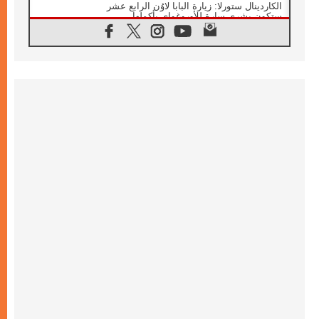
الكاردينال ستورلا: زيارة البابا لاوُن الرابع عشر
ستكون بشرى سارة للأوروغواي بأكملها
07.08.2026
الفاتيكان يعلن برنامج الزيارة الرسولية للبابا لاوُن
الرابع عشر إلى فرنسا
07.08.2026
في الذكرى الـ ٨١ لحادثة هيروشيما الكنيسة في
اليابان تنظم ١٠ أيام للصلاة على نية السلام
07.08.2026
الكنيسة في الأوروغواي: زيارة البابا ستعزز
الإيمان والرجاء
06.08.2026
الاجتماع الشهري للمطارنة الموارنة
06.08.2026
الكاردينال روسي: زيارة البابا لاوُن إلى الأرجنتين
هي تكريم للبابا فرنسيس
06.08.2026
زيارة البابا إلى البيرو ستكون زمن نعمة ومصالحة
ورجاء