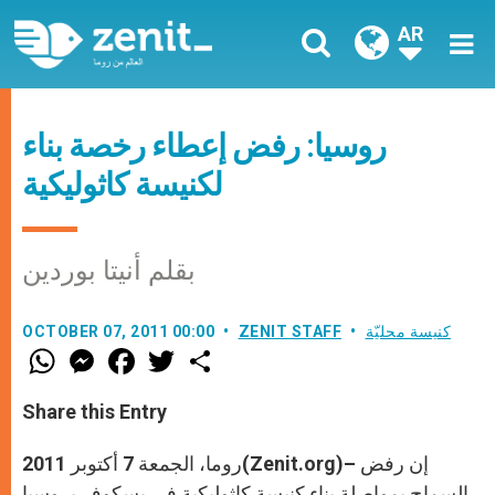
AR
روسيا: رفض إعطاء رخصة بناء
لكنيسة كاثوليكية
بقلم أنيتا بوردين
كنيسة محليّة
ZENIT STAFF
OCTOBER 07, 2011 00:00
W
M
F
T
S
h
e
a
w
h
a
s
c
i
a
t
s
e
t
r
Share this Entry
s
e
b
t
e
A
n
o
e
p
g
o
r
روما، الجمعة 7 أكتوبر 2011(Zenit.org)– إن رفض
p
e
k
r
السماح بمواصلة بناء كنيسة كاثوليكية في بسكوف بروسيا