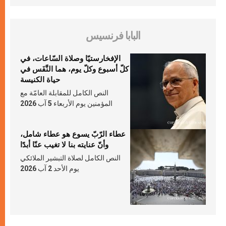
البابا فرنسيس
الإفخارستيّا وصلاة السّاعات، في
كلّ أسبوع وكلّ يوم، هما النَّفَس في
حياة الكنيسة
النص الكامل للمقابلة العامّة مع
المؤمنين يوم الأربعاء 5 آب 2026
عطاء الرّبّ يسوع هو عطاء شامل،
وأنّ عنايته بنا لا تغيب عنّا أبدًا
النص الكامل لصلاة التبشير الملائكي
يوم الأحد 2 آب 2026