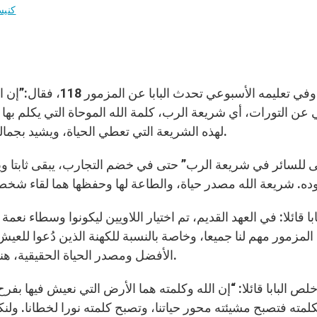
كنيس
 عن التورات، أي شريعة الرب، كلمة الله الموحاة التي يكلم بها 
لهذه الشريعة التي تعطي الحياة، ويشيد بجمالها وبالفرح والقوة التي تعطيها لمن يتأمل بها النهار كله.
بابا قائلا: في العهد القديم، تم اختيار اللاويين ليكونوا وسطاء نع
المزمور مهم لنا جميعا، وخاصة بالنسبة للكهنة الذين دُعوا للع
الأفضل ومصدر الحياة الحقيقية، هنا تكمن حرية اختيار عيش البتولية من أجل ملكوت الله.
لص البابا قائلا: “إن الله وكلمته هما الأرض التي نعيش فيها بفرح
كلمته فتصبح مشيئته محور حياتنا، وتصبح كلمته نورا لخطانا. ولن