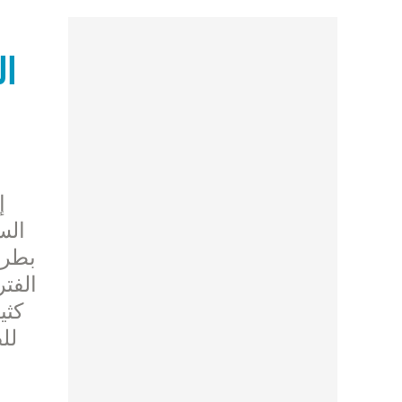
ال
الس
بطرس
الفت
كثي
لل