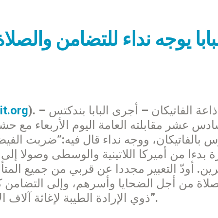
بابا يوجه نداء للتضامن والصل
). – إذاعة الفاتيكان – أجرى البابا بندكتس
it.org
ادس عشر مقابلته العامة اليوم الأربعاء مع ح
 بالفاتيكان، ووجه نداء قال فيه:”ضربت الفيضا
رة بدءا من أميركا اللاتينية والوسطى وصولا إ
رين. أودّ التعبير مجددا عن قربي من جميع المت
صلاة من أجل الضحايا وأسرهم، وإلى التضامن 
ذوي الإرادة الطيبة لإغاثة آلاف الأشخاص المنكوبين بسبب هذه الكوارث”.