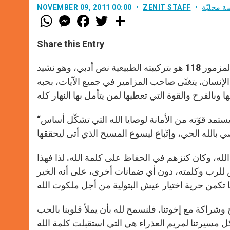
ة محليّة
ZENIT STAFF
NOVEMBER 09, 2011 00:00
W
M
F
T
S
h
e
a
w
h
a
s
c
i
a
t
s
e
t
r
Share this Entry
s
e
b
t
e
A
n
o
e
p
g
o
r
وفي تعليمه الأسبوعي تحدث البابا عن المزمور 118، فقال:”إن المزمور 118 هو بتركيبته الطبيعية نص أدبي، وهو نشيد
p
e
k
الإنسان. يتغنّى صاحب المزامير في جميع الآيات، بحبه
r
“طوبى للسائر في شريعة الرب” حتى في خضم التجارب، يبقى ثابتا ويستمد قوّته من الأمانة لوصايا الله التي تشكّل أساس
مة الله، وكان كنزهم في الحفاظ على كلمة الله. لذا فهذا
يش للرب وكلمته، دون أي ضمانات أخرى، على أنه الخير
 وشراكة مع إخوتنا. فلنسمح لله بأن يملأ قلوبنا بالحب
كل مسيرتنا لمريم العذراء هي التي استقبلت كلمة الله