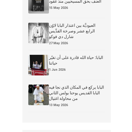
العنف بحق المسيحيين منذ عقود
15 May 2026
العبوديَّة بين اعتذار البابا لاوُن
الرابع عشر وصرخة القدِّيس
شارل دي فوكو
27 May 2026
البابا: حياة الله قادرة على أن تغيّر
حياتنا
1 Jun 2026
البابا يركع في المكان الذي نجا فيه
البابا القديس يوحنا بولس الثاني
من محاولة اغتيال
13 May 2026