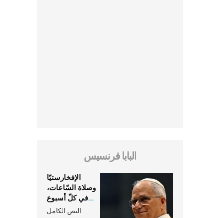
البابا فرنسيس
الإفخارستيّا
وصلاة السّاعات،
في كلّ أسبوع
وكلّ يوم، هما
النص الكامل