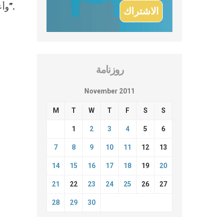
وأعطتها للعالم، فتقودنا على طريق السعادة، فنتمكن عندها من القول:”الرب كأسي وحصة ميراثي، وهو لي ميراث جليل”.
روزنامة
November 2011
M
T
W
T
F
S
S
1
2
3
4
5
6
7
8
9
10
11
12
13
14
15
16
17
18
19
20
21
22
23
24
25
26
27
28
29
30