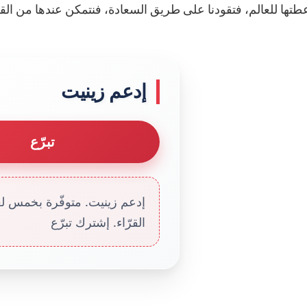
إدعم زينيت
تبرّع
إدعم زينيت. متوفّرة بخمس لغا
القرّاء. إشترك تبرّع