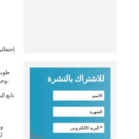
إحتفالي
للاشتراك بالنشرة
وجوده. شريعة الله مصدر حياة، والطاعة لها وحفظها هما لقاء شخصي بالله الحي، وإتّباع ليسوع المسيح الذي أتى ليحققها.
تابع ال
وخ
ل