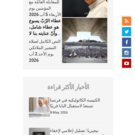
النَّفَس في حياة
للمقابلة العامّة مع
الكنيسة
المؤمنين يوم
الأربعاء 5 آب 2026
عطاء الرّبّ يسوع
هو عطاء شامل،
وأنّ عنايته بنا لا
تغيب عنّا أبدًا
النص الكامل لصلاة
التبشير الملائكي
يوم الأحد 2 آب
2026
الأخبار الأكثر قراءة
الكنيسة الكاثوليكية في فرنسا
تستعدّ لاستقبال البابا قريبًا
8 May 2026
نيجيريا: تضليل إعلامي لإخفاء