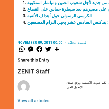
ي من جديد لأجل شعوب الصين وميانمار المنكوبة
ن على مصيرهم بعد سيطرة حماس على القطاع
الكرسي الرسولي حول أهداف الألفية
: بندكتس السادس عشر يحيي التزام المسعفين
كنيسة محليّة
NOVEMBER 09, 2011 00:00
W
M
F
T
S
h
e
a
w
h
a
s
c
i
a
t
s
e
t
r
Share this Entry
s
e
b
t
e
A
n
o
e
p
g
o
r
ZENIT Staff
p
e
k
r
صل لكم صوت الكنيسة ووقع صدى
الإنجيل الحي.
View all articles