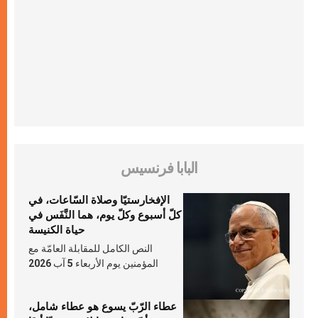
البابا فرنسيس
الإفخارستيّا وصلاة السّاعات، في
كلّ أسبوع وكلّ يوم، هما النَّفَس في
حياة الكنيسة
النص الكامل للمقابلة العامّة مع
المؤمنين يوم الأربعاء 5 آب 2026
عطاء الرّبّ يسوع هو عطاء شامل،