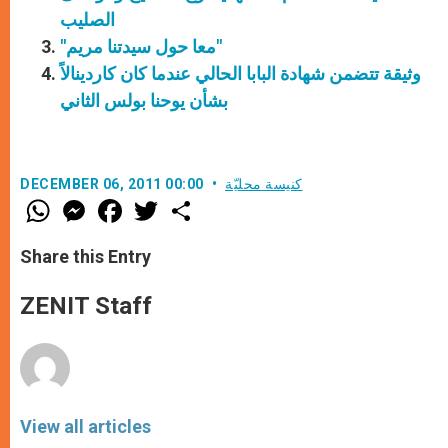
الصليب
"معا حول سيدتنا مريم"
وثيقة تتضمن شهادة البابا الحالي عندما كان كاردينالاً
بشأن يوحنا بولس الثاني
كنيسة محليّة
DECEMBER 06, 2011 00:00
W
M
F
T
S
h
e
a
w
h
a
s
c
i
a
t
s
e
t
r
Share this Entry
s
e
b
t
e
A
n
o
e
p
g
o
r
ZENIT Staff
p
e
k
r
View all articles