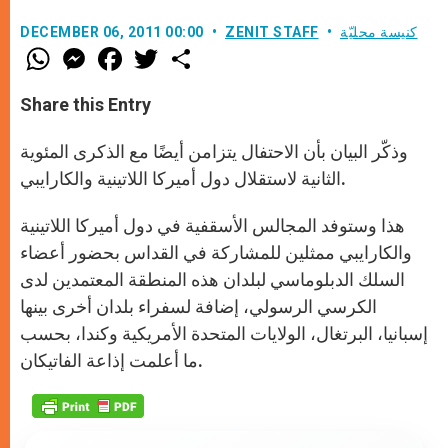
كنيسة محليّة
ZENIT STAFF
DECEMBER 06, 2011 00:00
W
M
F
T
S
h
e
a
w
h
a
s
c
i
a
t
s
e
t
r
Share this Entry
s
e
b
t
e
A
n
o
e
p
g
o
r
وذكّر البيان بأن الاحتفال يتزامن أيضًا مع الذكرى المئوية
p
e
k
الثانية لاستقلال دول أميركا اللاتينية والكارايبي.
r
هذا وستوفد المجالس الأسقفية في دول أميركا اللاتينية
والكارايبي ممثلين للمشاركة في القداس بحضور أعضاء
السلك الدبلوماسي لبلدان هذه المنطقة المعتمدين لدى
الكرسي الرسولي، إضافة لسفراء بلدان أخرى بينها
إسبانيا، البرتغال، الولايات المتحدة الأمريكية وكندا، بحسب
ما أعلمت إذاعة الفاتيكان.