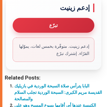
إدعم زينيت
تبرّع
إدعم زينيت. متوفّرة بخمس لغات، يموّلها
القرّاء. إشترك تبرّع
Related Posts:
البابا يترأس صلاة السبحة الوردية في بازيليك
القديسة مريم الكبرى: السبحة الوردية تجلب السلام
والمصالحة
الكنيسة عندها أم، أقامها يسوع المسيح وهو على