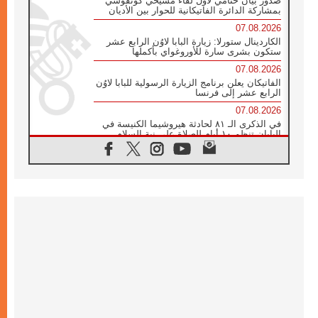
صدور بيان ختامي لأول لقاء مسيحي كونفوشي
بمشاركة الدائرة الفاتيكانية للحوار بين الأديان
07.08.2026
الكاردينال ستورلا: زيارة البابا لاوُن الرابع عشر
ستكون بشرى سارة للأوروغواي بأكملها
07.08.2026
الفاتيكان يعلن برنامج الزيارة الرسولية للبابا لاوُن
الرابع عشر إلى فرنسا
07.08.2026
في الذكرى الـ ٨١ لحادثة هيروشيما الكنيسة في
اليابان تنظم ١٠ أيام للصلاة على نية السلام
07.08.2026
الكنيسة في الأوروغواي: زيارة البابا ستعزز
الإيمان والرجاء
06.08.2026
الاجتماع الشهري للمطارنة الموارنة
06.08.2026
الكاردينال روسي: زيارة البابا لاوُن إلى الأرجنتين
هي تكريم للبابا فرنسيس
06.08.2026
زيارة البابا إلى البيرو ستكون زمن نعمة ومصالحة
ورجاء
06.08.2026