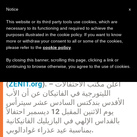
AR
Notice
x
This website or its third party tools use cookies, which are
necessary to its functioning and required to achieve the
purposes illustrated in the cookie policy. If you want to know
بندكتس السادس عشر يشارك دول
more or withdraw your consent to all or some of the cookies,
please refer to the
cookie policy
.
أميركا الجنوبية فرحة ذكرى الاستقلال
By closing this banner, scrolling this page, clicking a link or
continuing to browse otherwise, you agree to the use of cookies.
الفاتيكان، الثلاثاء 6 ديسمبر 2011
). – أعلن مكتب الاحتفالات
ZENIT.org
(
الليتورجية في الفاتيكان عن أن الأب
الأقدس بندكتس السادس عشر سيترأس
يوم الاثنين المقبل 12 ديسمبر احتفالاً
بالقداس الإلهي في البازيليك الفاتيكانية
بمناسبة عيد عذراء غوادالوبي.