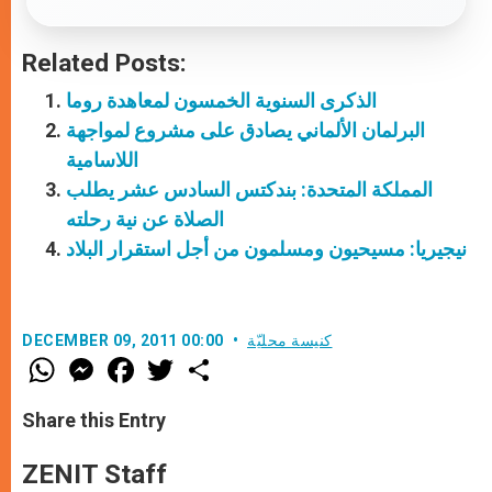
Related Posts:
الذكرى السنوية الخمسون لمعاهدة روما
البرلمان الألماني يصادق على مشروع لمواجهة
اللاسامية
المملكة المتحدة: بندكتس السادس عشر يطلب
الصلاة عن نية رحلته
نيجيريا: مسيحيون ومسلمون من أجل استقرار البلاد
كنيسة محليّة
DECEMBER 09, 2011 00:00
W
M
F
T
S
h
e
a
w
h
a
s
c
i
a
t
s
e
t
r
Share this Entry
s
e
b
t
e
A
n
o
e
p
g
o
r
ZENIT Staff
p
e
k