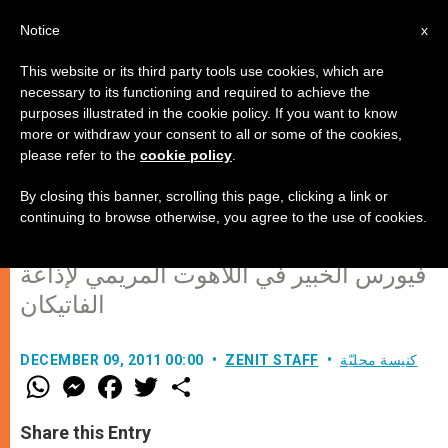
AR
Notice
x
This website or its third party tools use cookies, which are
necessary to its functioning and required to achieve the
purposes illustrated in the cookie policy. If you want to know
مريم البريئة من الدنس: الطبيعة
more or withdraw your consent to all or some of the cookies,
please refer to the
cookie policy
.
البشريّة في شكلها المثالي
By closing this banner, scrolling this page, clicking a link or
continuing to browse otherwise, you agree to the use of cookies.
حديث الأب المونفورتاني ستيفانو دي
فيورس الخبير في اللاهوت المريمي لإذاعة
الفاتيكان
كنيسة محليّة
ZENIT STAFF
DECEMBER 09, 2011 00:00
W
M
F
T
S
h
e
a
w
h
a
s
c
i
a
t
s
e
t
r
Share this Entry
s
e
b
t
e