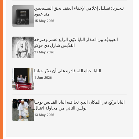
نيجيريا: تضليل إعلامي لإخفاء العنف بحق المسيحيين
منذ عقود
15 May 2026
العبوديَّة بين اعتذار البابا لاوُن الرابع عشر وصرخة
القدِّيس شارل دي فوكو
27 May 2026
البابا: حياة الله قادرة على أن تغيّر حياتنا
1 Jun 2026
البابا يركع في المكان الذي نجا فيه البابا القديس يوحنا
بولس الثاني من محاولة اغتيال
13 May 2026