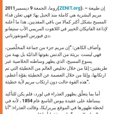
A
n
o
e
p
g
o
r
). – إن طبيعة
ZENIT.org
روما، الجمعة 9 ديسمبر2011(
p
e
k
r
مريم البشرية هي كاملة منذ الحبل بها: فهي تعلن فداء
المسيح بشكل أكثر كمالا من باقي المفديين. هذا ما أعلنه
لإذاعة الفاتيكان الخبير في اللاهوت المريمي الأب ستيفانو
دي فيورس المونفورتاني.
وأضاف الكاهن: “إن مريم جزء من جماعة المخلّصين،
فهي ليست بريئة من الدنس بقوتها الذاتيّة بل بهبة من
يسوع المسيح، الذي يظهر وساطته الخلاصية عبر
طريقتين: إمّا من خلال تخليص العالم من الخطيئة التي تم
ارتكابها، وإمّا من خلال العصمة عن الخطيئة بقوّة أعظم،
هذه القوة حالت دون ارتكاب مريم لأية خطيئة”.
أما بما يتعلّق بظهور العذراء في لورد، فلم يكن للتأكيد
ببساطة على عقيدة بيوس التاسع عام 1854 ، لأنه في
لحظة ظهورها في الموقع بيريرايكا، وقالت العذراء: “أنا