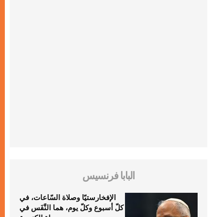
البابا فرنسيس
الإفخارستيّا وصلاة السّاعات، في
كلّ أسبوع وكلّ يوم، هما النَّفَس في