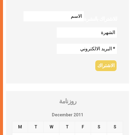
للاشتراك بالنشرة
روزنامة
December 2011
M
T
W
T
F
S
S