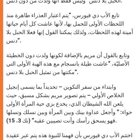
الحبل بلا دنس” وليس فقط أنها وُلدت من دون دنس.
تابع الأب دي فيورس، “يتم اعتبار العذراء طاهرة منذ
اللحظات الأولى للحمل بها، لأنها عاشت كل أيام حياتها
أمينة لهذه اللحظات، ولذلك يمكننا القول إنها فعلا الحبل بلا
دنس”.
وتابع بالقول أن مريم بالإضافة لكونها ولدت دون الخطيئة
الأصليّة، “عاشت طيلة بانسجام مع هذه الهبة الأولى التي
مكنتها من تمثيل الحبل بلا دنس”.
وابتداء من سفر التكوين – تحديداً بما يسمى إنجيل
الخلاص الأولي – يتم تصوير مريم بشكل مسبق، حيث
يلعن الله الشيطان الذي، يخدع بزي حية المرأة الأولى
حواء: ” وأجعل عداوة بينك وبين المرأة وبين نسلك ونسلها
فهو يسحق رأسك وأنت تصيبين عقبه” (تك 3، 15).
اختتم الأب دي فيورس بأن فهمنا للنبوة هذه يتم عبر عقيدة