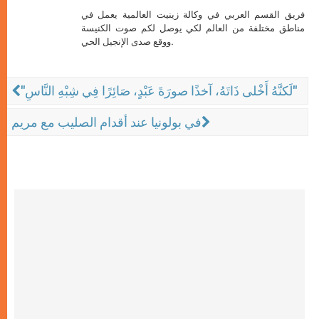
فريق القسم العربي في وكالة زينيت العالمية يعمل في
مناطق مختلفة من العالم لكي يوصل لكم صوت الكنيسة
ووقع صدى الإنجيل الحي.
"لَكنَّهُ أَخْلى ذَاتَهُ، آخذًا صورَةَ عَبْدٍ، صَائِرًا فِي شِبْهِ النَّاسِ"
في بولونيا عند أقدام الصليب مع مريم