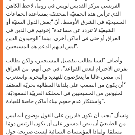
الفرنسي مركز القديس لويس في روما، لاحظ الكاهن
الذي ترأس هذه الجمعيّة المختصّة بمساعدة الجماعات
المسيحيّة في الشرق الأوسط، أنّ “بعض الدول السنيّة أو
الشيعيّة لا تتردد عن مساعدة” إخوتهم في الدين في
العراق أو حتى في أماكن أخرى، بينما “الوحيدون الذين
ليس لديهم الدعم هم المسيحيين”.
وأضاف “لسنا نطالب بتفضيل المسيحيين، ولكن نطالب
بفرض الاحترام لبعض القواعد”، في حين أنهم، من العراق
إلى مصر، غالبا ما يتعرّضون للتهديد والهجرة. واستغرب
“أن يكون من الصعب على بلداننا المطالبة بحريّة المعتقد
لمليونين من المسيحيين في المملكة العربيّة السعوديّة،
واستنكار عدم حقهم ببناء أماكن خاصة للعبادة”.
وتسأل “يجب أن نكون قادرين على القول بوضوح أنه ليس
من الطبيعيّ أن ينص الدستور على أن يكون الرئيس دومًا
مسلمًا. ولماذا المؤسسات النسائية ليست صريحة حول