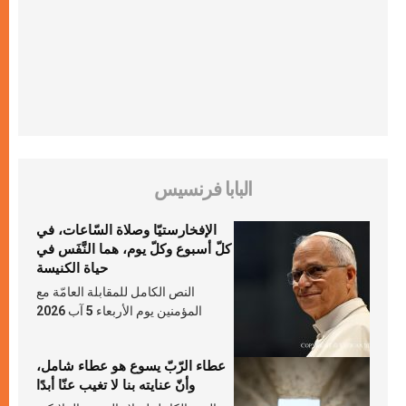
البابا فرنسيس
الإفخارستيّا وصلاة السّاعات، في
كلّ أسبوع وكلّ يوم، هما النَّفَس في
حياة الكنيسة
النص الكامل للمقابلة العامّة مع
المؤمنين يوم الأربعاء 5 آب 2026
عطاء الرّبّ يسوع هو عطاء شامل،
وأنّ عنايته بنا لا تغيب عنّا أبدًا