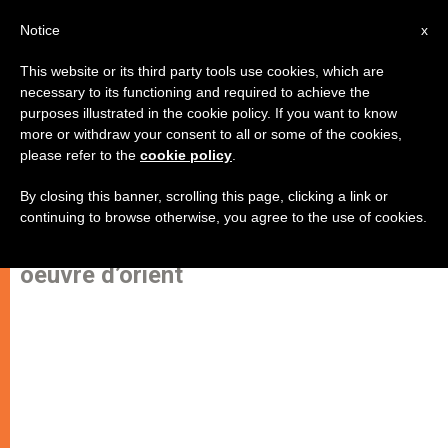
AR
Notice
x
This website or its third party tools use cookies, which are
necessary to its functioning and required to achieve the
purposes illustrated in the cookie policy. If you want to know
صمت الغربيين مجحف بحق مصير
more or withdraw your consent to all or some of the cookies,
please refer to the
cookie policy
.
مسيحيّي الشرق
By closing this banner, scrolling this page, clicking a link or
continuing to browse otherwise, you agree to the use of cookies.
بحسب الأب غولنيش مدير “عمل الشرق”
oeuvre d’orient