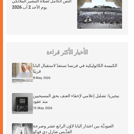
النص الكامل لصلاة التبشير الملائكي
يوم الأحد 2 آب 2026
الأخبار الأكثر قراءة
الكنيسة الكاثوليكية في فرنسا تستعدّ لاستقبال البابا
قريبًا
8 May 2026
نيجيريا: تضليل إعلامي لإخفاء العنف بحق المسيحيين
منذ عقود
15 May 2026
العبوديَّة بين اعتذار البابا لاوُن الرابع عشر وصرخة
القدِّيس شارل دي فوكو