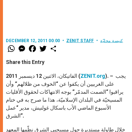
كنيسة محليّة
ZENIT STAFF
DECEMBER 12, 2011 00:00
W
M
F
T
S
h
e
a
w
h
a
s
c
i
a
t
s
e
t
r
Share this Entry
s
e
b
t
e
A
n
o
e
p
g
o
r
). – يجب
ZENIT.org
الفاتيكان، الاثنين 12 ديسمبر 2011 (
p
e
k
r
على الغربيين أن يكفوا عن “الخوف من ظلالهم” وأن
يراقبوا “الصمت المدمّر” بوجه الانتهاكات لحقوق الأقليات
المسيحيّة في البلدان الإسلاميّة، هذا ما صرح به في ختام
الأسبوع الماضي الأب باسكال غولنيش، مدير “عمل
الشرق”.
خلال طاولة مستديرة حول مسيحيي الشرق نظّمها المعهد