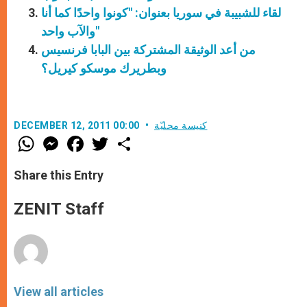
لقاء للشبيبة في سوريا بعنوان: "كونوا واحدًا كما أنا
والآب واحد"
من أعد الوثيقة المشتركة بين البابا فرنسيس
وبطريرك موسكو كيريل؟
كنيسة محليّة
DECEMBER 12, 2011 00:00
W
M
F
T
S
h
e
a
w
h
a
s
c
i
a
t
s
e
t
r
Share this Entry
s
e
b
t
e
A
n
o
e
p
g
o
r
ZENIT Staff
p
e
k
r
View all articles