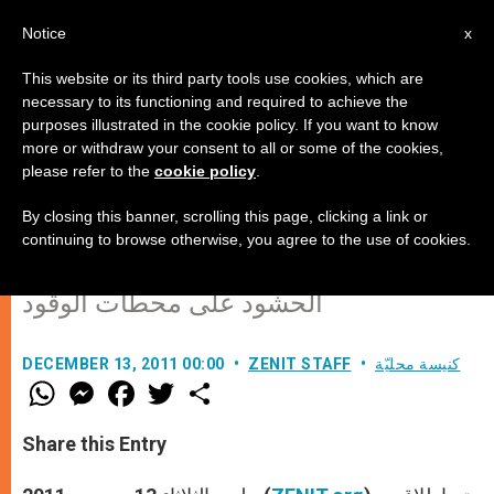
AR
Notice
x
This website or its third party tools use cookies, which are
necessary to its functioning and required to achieve the
purposes illustrated in the cookie policy. If you want to know
سوريا: إطلاق سراح شابين جامعيين
more or withdraw your consent to all or some of the cookies,
please refer to the
cookie policy
.
مسيحيين
By closing this banner, scrolling this page, clicking a link or
continuing to browse otherwise, you agree to the use of cookies.
اعتقلا منذ أسبوعين لأنهما كانا يصوران
الحشود على محطات الوقود
كنيسة محليّة
ZENIT STAFF
DECEMBER 13, 2011 00:00
W
M
F
T
S
h
e
a
w
h
a
s
c
i
a
t
s
e
t
r
Share this Entry
s
e
b
t
e
A
n
o
e
p
g
o
r