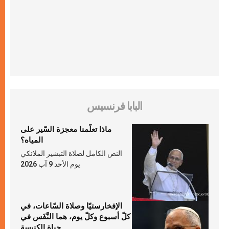
البابا فرنسيس
ماذا تعلّمنا معجزة السّير على
المياه؟
النص الكامل لصلاة التبشير الملائكي
يوم الأحد 9 آب 2026
الإفخارستيّا وصلاة السّاعات، في
كلّ أسبوع وكلّ يوم، هما النَّفَس في
حياة الكنيسة