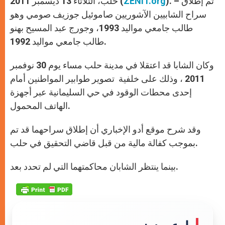
). – تم إطلاق
ZENIT.org
حلب، الثلاثاء 13 ديسمبر 2011 (
p
e
k
r
سراح الشابيين الآشوريين صاموئيل جوزيف صومي وهو
طالب جامعي مواليد 1993، وجورج عبد المسيح بهنو
طالب جامعي مواليد 1992.
وكان الشابا قد اعتقلا في مدينة حلب مساء يوم 30 نوفمبر
2011 ، وذلك على خلفية تصوير طوابير المواطنين أمام
إحدى محطات الوقود في حي السليمانية عبر أجهزة
الهاتف المحمول.
وقد شرح موقع أدو الإخباري أن إطلاق سراحهما قد تم
بموجب كفالة مالية من قبل قاضي التحقيق في حلب.
بينما ينتظر الشابان محاكمتهما التي لم تحدد بعد.