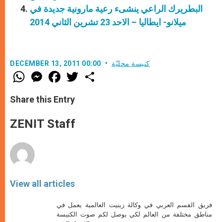
البطريرك الراعي ينشىء رعية مارونية جديدة في
ميلانو- ايطاليا – الاحد 23 تشرين الثاني 2014
كنيسة محليّة
DECEMBER 13, 2011 00:00
W
M
F
T
S
h
e
a
w
h
a
s
c
i
a
t
s
e
t
r
Share this Entry
s
e
b
t
e
A
n
o
e
p
g
o
r
ZENIT Staff
p
e
k
r
View all articles
فريق القسم العربي في وكالة زينيت العالمية يعمل في
مناطق مختلفة من العالم لكي يوصل لكم صوت الكنيسة