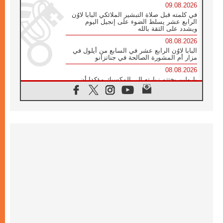
09.08.2026
في كلمته قبل صلاة التبشير الملائكي البابا لاوُن
الرابع عشر يسلط الضوء على إنجيل اليوم
ويشدد على الثقة بالله
08.08.2026
البابا لاوُن الرابع عشر في السابع من أيلول في
مزار أم المشورة الصالحة في جناتزانو
08.08.2026
بارولين يختتم زيارته إلى المكسيك مؤكدا أن
صناعة السلام تبدأ بالتعاطف مع ألم الآخر
07.08.2026
صدور بيان ختامي لأول لقاء مسيحي كونفوشي
بمشاركة الدائرة الفاتيكانية للحوار بين الأديان
07.08.2026
الكاردينال ستورلا: زيارة البابا لاوُن الرابع عشر
ستكون بشرى سارة للأوروغواي بأكملها
07.08.2026
الفاتيكان يعلن برنامج الزيارة الرسولية للبابا لاوُن
الرابع عشر إلى فرنسا
07.08.2026
في الذكرى الـ ٨١ لحادثة هيروشيما الكنيسة في
اليابان تنظم ١٠ أيام للصلاة على نية السلام
07.08.2026