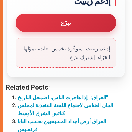
إدعم زينيت
تبرّع
إدعم زينيت. متوفّرة بخمس لغات، يموّلها
القرّاء. إشترك تبرّع
Related Posts:
العراق: "إذا هاجرت الناس، اضمحل التاريخ"
البيان الختامي لاجتماع اللجنة التنفيذية لمجلس
كنائس الشرق الأوسط
العراق أرض أجداد المسيحيين بحسب البابا
فرنسيس