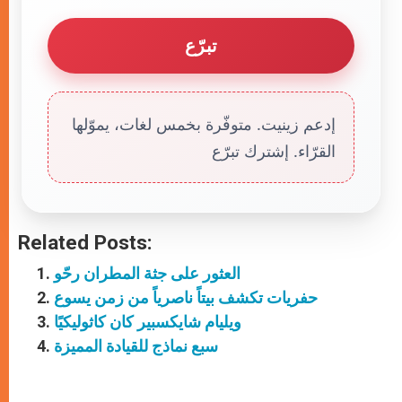
تبرّع
إدعم زينيت. متوفّرة بخمس لغات، يموّلها
القرّاء. إشترك تبرّع
Related Posts:
العثور على جثة المطران رحّو
حفريات تكشف بيتاً ناصرياً من زمن يسوع
ويليام شايكسبير كان كاثوليكيًا
سبع نماذج للقيادة المميزة