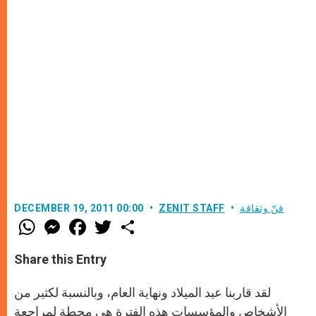
فنّ وثقافة
ZENIT STAFF
DECEMBER 19, 2011 00:00
W
M
F
T
S
h
e
a
w
h
a
s
c
i
a
t
s
e
t
r
Share this Entry
s
e
b
t
e
A
n
o
e
p
g
o
r
لقد قاربنا عيد الميلاد ونهاية العام، وبالنسبة لكثير من
p
e
k
r
الأشخاص والمؤسسات هذه الفترة هي محطة لمراجعة