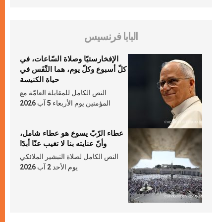
البابا فرنسيس
الإفخارستيّا وصلاة السّاعات، في
كلّ أسبوع وكلّ يوم، هما النَّفَس في
حياة الكنيسة
النص الكامل للمقابلة العامّة مع
المؤمنين يوم الأربعاء 5 آب 2026
عطاء الرّبّ يسوع هو عطاء شامل،
وأنّ عنايته بنا لا تغيب عنّا أبدًا
النص الكامل لصلاة التبشير الملائكي
يوم الأحد 2 آب 2026