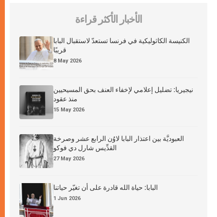
الأخبار الأكثر قراءة
الكنيسة الكاثوليكية في فرنسا تستعدّ لاستقبال البابا
قريبًا
8 May 2026
نيجيريا: تضليل إعلامي لإخفاء العنف بحق المسيحيين
منذ عقود
15 May 2026
العبوديَّة بين اعتذار البابا لاوُن الرابع عشر وصرخة
القدِّيس شارل دي فوكو
27 May 2026
البابا: حياة الله قادرة على أن تغيّر حياتنا
1 Jun 2026