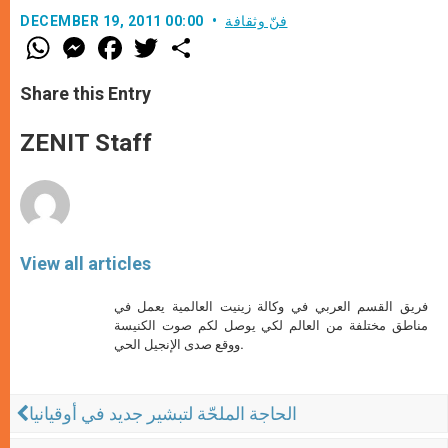
فنّ وثقافة
DECEMBER 19, 2011 00:00
W
M
F
T
S
h
e
a
w
h
a
s
c
i
a
t
s
e
t
r
Share this Entry
s
e
b
t
e
A
n
o
e
p
g
o
r
ZENIT Staff
p
e
k
r
View all articles
فريق القسم العربي في وكالة زينيت العالمية يعمل في
مناطق مختلفة من العالم لكي يوصل لكم صوت الكنيسة
ووقع صدى الإنجيل الحي.
الحاجة الملحّة لتبشير جديد في أوقيانيا