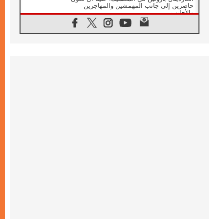
حاضرين إلى جانب المهمشين والمهاجرين
والأجانب
06.08.2026
البابا لاوُن الرابع عشر للشباب في أسيزي:
"أوروبا والعالم يبحثان اليوم عن قديسين جُدد
فيكم"
06.08.2026
البابا في أسيزي يتحدث إلى الشباب المشاركين
في لقاء الشباب الفرنسيسكاني
06.08.2026
البابا لاوُن الرابع عشر يبرق معزيا بوفاة
الكاردينال جوليو دوارتي لانغا
05.08.2026
في مقابلته العامة مع المؤمنين البابا لاوُن الرابع
عشر يواصل الحديث عن الدستور في الليتورجيا
المقدسة مسلطا الضوء على صلاة الكنيسة
05.08.2026
البابا لاوُن الرابع عشر يزور في تشرين الثاني
٢٠٢٦ أوروغواي والأرجنتين وبيرو
05.08.2026
خمسون عاما على استشهاد الأسقف الأرجنتيني
الطوباوي إنريكي أنجيليلي