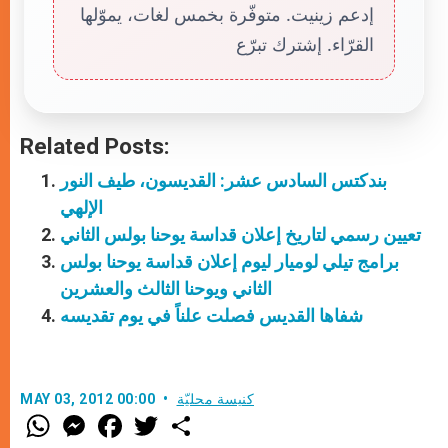
إدعم زينيت. متوفّرة بخمس لغات، يموّلها
القرّاء. إشترك تبرّع
Related Posts:
بندكتس السادس عشر: القديسون، طيف النور
الإلهي
تعيين رسمي لتاريخ إعلان قداسة يوحنا بولس الثاني
برامج تيلي لوميار ليوم إعلان قداسة يوحنا بولس
الثاني ويوحنا الثالث والعشرين
شفاها القديس فصلت علناً في يوم تقديسه
كنيسة محليّة
MAY 03, 2012 00:00
W
M
F
T
S
h
e
a
w
h