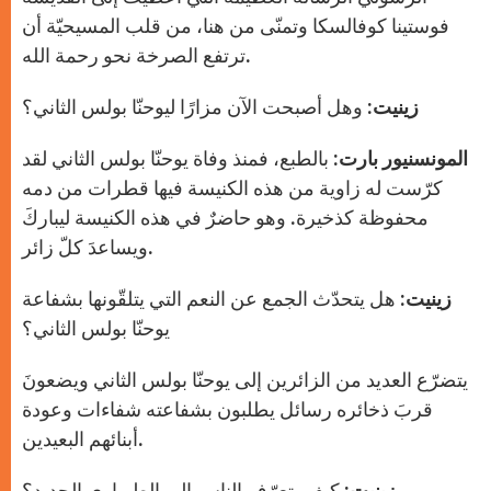
فوستينا كوفالسكا وتمنّى من هنا، من قلب المسيحيّة أن
ترتفع الصرخة نحو رحمة الله.
زينيت:
وهل أصبحت الآن مزارًا ليوحنّا بولس الثاني؟
المونسنيور بارت:
بالطبع، فمنذ وفاة يوحنّا بولس الثاني لقد
كرّست له زاوية من هذه الكنيسة فيها قطرات من دمه
محفوظة كذخيرة. وهو حاضرٌ في هذه الكنيسة ليباركَ
ويساعدَ كلّ زائر.
زينيت:
هل يتحدّث الجمع عن النعم التي يتلقّونها بشفاعة
يوحنّا بولس الثاني؟
يتضرّع العديد من الزائرين إلى يوحنّا بولس الثاني ويضعونَ
قربَ ذخائره رسائل يطلبون بشفاعته شفاءات وعودة
أبنائهم البعيدين.
زينيت:
كيف يتعرّف الناس إلى الطوباوي الجديد؟