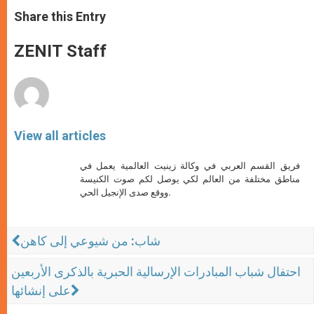
a
s
c
i
a
t
s
e
t
r
Share this Entry
s
e
b
t
e
A
n
o
e
p
g
o
r
ZENIT Staff
p
e
k
r
View all articles
فريق القسم العربي في وكالة زينيت العالمية يعمل في
مناطق مختلفة من العالم لكي يوصل لكم صوت الكنيسة
ووقع صدى الإنجيل الحي.
شاب: من شيوعي إلى كاهن
احتفال شباب المبادرات الإرسالية الحبرية بالذكرى الأربعين
على إنشائها