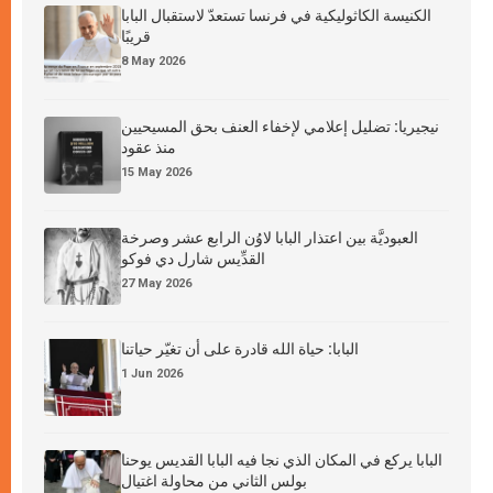
الكنيسة الكاثوليكية في فرنسا تستعدّ لاستقبال البابا
قريبًا
8 May 2026
نيجيريا: تضليل إعلامي لإخفاء العنف بحق المسيحيين
منذ عقود
15 May 2026
العبوديَّة بين اعتذار البابا لاوُن الرابع عشر وصرخة
القدِّيس شارل دي فوكو
27 May 2026
البابا: حياة الله قادرة على أن تغيّر حياتنا
1 Jun 2026
البابا يركع في المكان الذي نجا فيه البابا القديس يوحنا
بولس الثاني من محاولة اغتيال