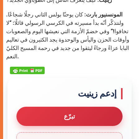
المونسنيور بارت:
كان يوحنّا بولس الثاني رجلًا شجاعًا.
ولنتذكّر أنّه بدأ مسيرته في الكرسي الرسولي قائلًا: “لا
تخافوا!” وفي خضمّ الأزمة التي نعيشها اليوم والصعوبات
وأوقات الحزن واليأس والوحدوة يجد الكثيرون في تعاليم
البابا عزاءً ورجاءً ليثقوا من جديد في رحمة المسيح الكليّ
النعم.
إدعم زينيت
تبرّع