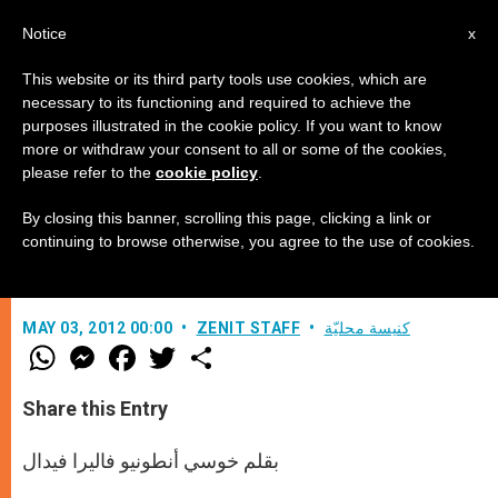
AR
Notice
x
This website or its third party tools use cookies, which are
necessary to its functioning and required to achieve the
purposes illustrated in the cookie policy. If you want to know
الرحمة الإلهيّة وكرسيّ بطرس
more or withdraw your consent to all or some of the cookies,
please refer to the
cookie policy
.
By closing this banner, scrolling this page, clicking a link or
المونسنيور جوزيف بارت وفاءً للطوباوي
continuing to browse otherwise, you agree to the use of cookies.
يوحنّا بولس الثاني
كنيسة محليّة
ZENIT STAFF
MAY 03, 2012 00:00
W
M
F
T
S
h
e
a
w
h
a
s
c
i
a
t
s
e
t
r
Share this Entry
s
e
b
t
e
A
n
o
e
p
g
o
r
بقلم خوسي أنطونيو فاليرا فيدال
p
e
k
r