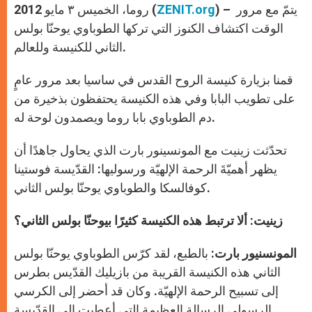
) – يتمّ مع مرور
ZENIT.org
روما، الخميس ٣ مايو 2012 (
الوقت اكتشاف الكنوز التي تركها الطوباوي يوحنّا بولس
الثاني للكنيسة وللعالم.
قمنا بزيارة كنيسة الروح القدس في ساسيا بعد مرور عامٍ
على تطويب البابا وفي هذه الكنيسة يحتفظون بذخيرة من
دم الطوباوي بابا روما ويصمدون لوحة له.
تحدّثت زينيت مع المونسينور بارت الذي يحاول جاهدًا أن
يظهر أهميّةَ الرحمة الإلهيّة ورسوليها: القدّيسة فوستينا
كوفالسكا والطوباوي يوحنّا بولس الثاني.
زينيت: ألا ترتبط هذه الكنيسة كثيرًا بيوحنّا بولس الثاني؟
المونسنيور بارت:
بالطبع، لقد كرّس الطوباوي يوحنّا بولس
الثاني هذه الكنيسة القريبة من بازيليك القدّيس بطرس
إلى تسبيح الرحمة الإلهيّة. وكان قد أحضر إلى الكرسي
الرسولي الرسالة العظيمة التي أعطيت إلى القدّيسة