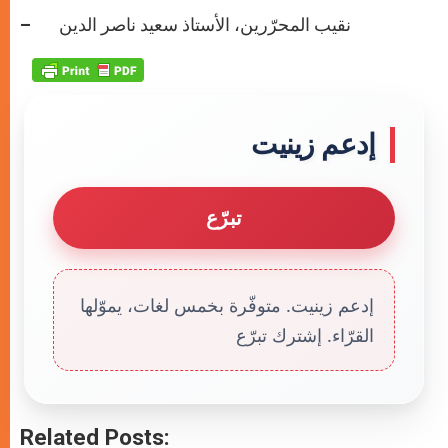
– نقيب المحرّرين، الأستاذ سعيد ناصر الدين
إدعم زينيت
تبرّع
إدعم زينيت. متوفّرة بخمس لغات، يموّلها
القرّاء. إشترك تبرّع
Related Posts: