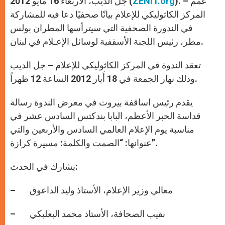
). – عمم
ZENIT.org
جل الديب، الأربعاء 16 مايو 2012 (
p
e
k
r
المركز الكاثوليكي للإعلام بيانًا صحفيًا دعا فيه للمشاركة
في الندورة الصحفية التي سيترأسها المطران بولس
مطر، رئيس اللجنة الأسقفية لوسائل الإعـلام في لبنان.
تعقد الندوة في المركز الكاثوليكي للإعلام – جل الديب
وذلك نهار الجمعة في 18 أَيار 2012 الساعة 12 ظهراً.
يقدم رئيس اساقفة بيروت في معرض الندوة رسالة
قداسة الحبر الأعظم، البابا بندكتس السادس عشر في
مناسبة يوم الإعلام العالمي السادس والأربعين والتي
عنوانها: “الصمت والكلمة: مسيرة كرازة”.
يشارك في الحدث:
– معالي وزير الإعلام، الأستاذ وليد الداعوق
– نقيب الصحافة، الأستاذ محمد البعلبكي