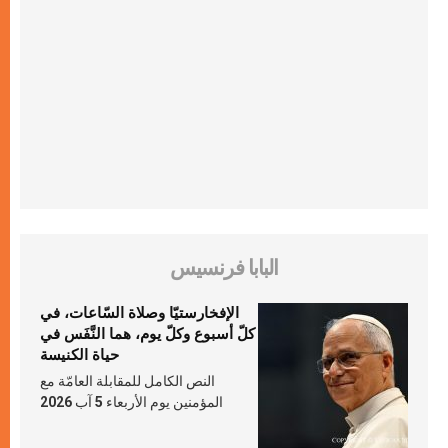
البابا فرنسيس
الإفخارستيّا وصلاة السّاعات، في
كلّ أسبوع وكلّ يوم، هما النَّفَس في
حياة الكنيسة
النص الكامل للمقابلة العامّة مع
المؤمنين يوم الأربعاء 5 آب 2026