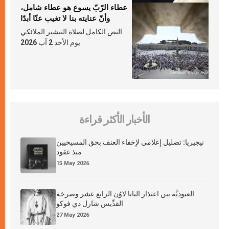
عطاء الرّبّ يسوع هو عطاء شامل،
وأنّ عنايته بنا لا تغيب عنّا أبدًا
النص الكامل لصلاة التبشير الملائكي
يوم الأحد 2 آب 2026
الأخبار الأكثر قراءة
نيجيريا: تضليل إعلامي لإخفاء العنف بحق المسيحيين
منذ عقود
15 May 2026
العبوديَّة بين اعتذار البابا لاوُن الرابع عشر وصرخة
القدِّيس شارل دي فوكو
27 May 2026