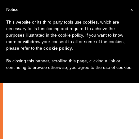
AR
Notice
x
This website or its third party tools use cookies, which are
necessary to its functioning and required to achieve the
purposes illustrated in the cookie policy. If you want to know
لبنان: تقديم رسالة البابا بعنوان
more or withdraw your consent to all or some of the cookies,
please refer to the
cookie policy
.
"الصمت والكلمة: مسيرة كرازة"
By closing this banner, scrolling this page, clicking a link or
continuing to browse otherwise, you agree to the use of cookies.
في المركز الكاثوليكي في الإعلام