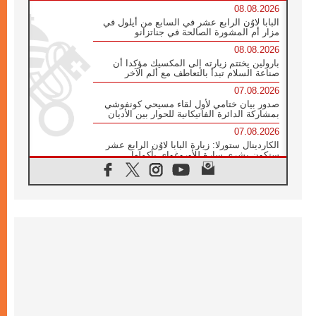
08.08.2026
البابا لاوُن الرابع عشر في السابع من أيلول في
مزار أم المشورة الصالحة في جناتزانو
08.08.2026
بارولين يختتم زيارته إلى المكسيك مؤكدا أن
صناعة السلام تبدأ بالتعاطف مع ألم الآخر
07.08.2026
صدور بيان ختامي لأول لقاء مسيحي كونفوشي
بمشاركة الدائرة الفاتيكانية للحوار بين الأديان
07.08.2026
الكاردينال ستورلا: زيارة البابا لاوُن الرابع عشر
ستكون بشرى سارة للأوروغواي بأكملها
07.08.2026
الفاتيكان يعلن برنامج الزيارة الرسولية للبابا لاوُن
الرابع عشر إلى فرنسا
07.08.2026
في الذكرى الـ ٨١ لحادثة هيروشيما الكنيسة في
اليابان تنظم ١٠ أيام للصلاة على نية السلام
07.08.2026
الكنيسة في الأوروغواي: زيارة البابا ستعزز
الإيمان والرجاء
06.08.2026
الاجتماع الشهري للمطارنة الموارنة