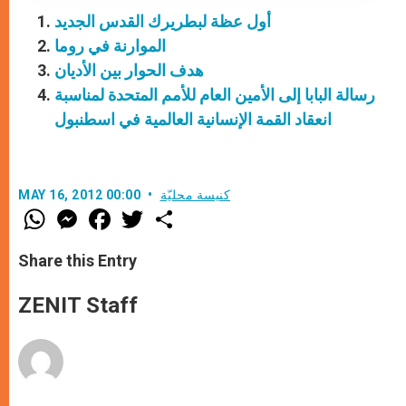
أول عظة لبطريرك القدس الجديد
الموارنة في روما
هدف الحوار بين الأديان
رسالة البابا إلى الأمين العام للأمم المتحدة لمناسبة
انعقاد القمة الإنسانية العالمية في اسطنبول
كنيسة محليّة
MAY 16, 2012 00:00
W
M
F
T
S
h
e
a
w
h
a
s
c
i
a
t
s
e
t
r
Share this Entry
s
e
b
t
e
A
n
o
e
p
g
o
r
ZENIT Staff
p
e
k
r