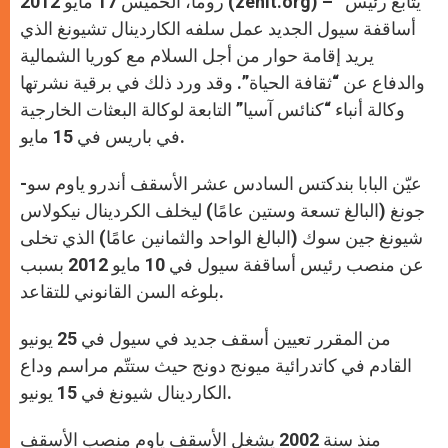
روما، الخميس 17 مايو 2012 (zenit.org) – يتابع رئيس
p
e
k
r
أساقفة سيول الجديد عمل سلفه الكاردينال تشيونغ الذي
يريد إقامة حوار من أجل السلام مع كوريا الشمالية
والدفاع عن “ثقافة الحياة”. وقد ورد ذلك في برقية نشرتها
وكالة أنباء “كنائس آسيا” التابعة لوكالة البعثات الخارجية
في باريس في 15 مايو.
عيّن البابا بندكتس السادس عشر الأسقف أندرو ياوم سو-
جونغ (البالغ تسعة وستين عامًا) ليخلف الكردينال نيكولاس
شيونغ جين سوك (البالغ الواحد والثمانين عامًا) الذي تخلى
عن منصب رئيس أساقفة سيول في 10 مايو 2012 بسبب
بلوغه السن القانوني للتقاعد.
من المقرر تعيين أسقف جديد في سيول في 25 يونيو
القادم في كاتدرائية ميونج دونج حيث ستتّم مراسم وداع
الكاردينال شيونغ في 15 يونيو.
منذ سنة 2002 يشغل الأسقف ياوم منصب الأسقف