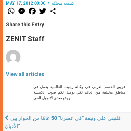
كنيسة محليّة
MAY 17, 2012 00:00
W
M
F
T
S
h
e
a
w
h
a
s
c
i
a
t
s
e
t
r
Share this Entry
s
e
b
t
e
A
n
o
e
p
g
o
r
ZENIT Staff
p
e
k
r
View all articles
فريق القسم العربي في وكالة زينيت العالمية يعمل في
مناطق مختلفة من العالم لكي يوصل لكم صوت الكنيسة
ووقع صدى الإنجيل الحي.
"فلنبني على وثيقة "في عصرنا" 50 عامًا من الحوار بين
الأديان"