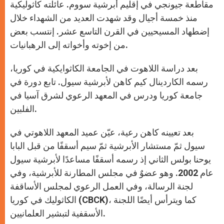
مقاطعة جيونجي في إقليم أبرشية سووم. عائلته كاثوليكية
منذ خمسة أجيال وقد شهدت العديد من الشهداء خلال
إضطهاد المسيحيين في القرن التاسع عشر. إنتسب بعض
من إخوته وأخواته إلى الرهبانيات.
بعد دراسة اللاهوت في الجامعة الكاثوايكية في كوريا،
رسمه الكاردينال كيم كاهن لأبرشية سيول. تابع دورة في
جامعة كوريا ودرس في المعهد الرعوي لشرق آسيا في
الفلبين.
بعد تعيينه كاهن رعية، عيّن عميد المعهد اللاهوتي في
سيول ثمّ مستشار الأبرشية ثمّ سيم أسقفًا من قبل البابا
يوحنا بولس الثاني إذ رسمه أسقفًا مساعدًا لأبرشية سيول
عام 2002. وهو عضوٌ في مجلس المطارنة للأبرشية، وفي
لجنة الرسالة، وفي العمل الرعوي لمجلس الأساقفة
الكاثوليك في كوريا (CBCK)، كما ويترأس أيضًا اللجنة
الأسقفية لتبشير العلمانيين.