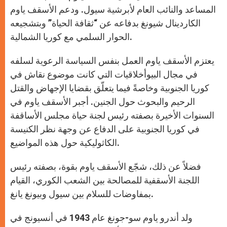
المساعد والنائب العام لأبرشية سيول. ودعم الأسقف ياوم
الكاردينال شيونغ بدفاعه عن “ثقافة الحياة” وبتشجيعه
الحوار السلمي مع كوريا الشمالية.
يعتزم الأسقف ياوم العمل بنفس السياسة الرعوية لسلفه
في مجال البيوأخلاقيات التي كانت موضوع نقاش في
كوريا الجنوبية وخاصةً فيما يتعلّق بقضايا الإجهاض والقتل
الرحيم والبحوث حول الجنين. أجبر الأسقف ياوم في
السنوات الأخيرة بصفته رئيس لجنة حياة مجلس الأساقفة
في كوريا الجنوبية على الدفاع عن وجهة نظر الكنيسة
الكاثوليكية حول هذه المواضيع.
فضلاً عن ذلك، شجّع الأسقف ياوم بقوة، بصفته رئيس
اللجنة الأسقفية للمصالحة بين الشعب الكوري، القيام
بمفاوضات للسلام بين سيول وبيونغ يانغ.
ولد أندرو ياوم سو-جونغ عام 1943 في أنسيونج في