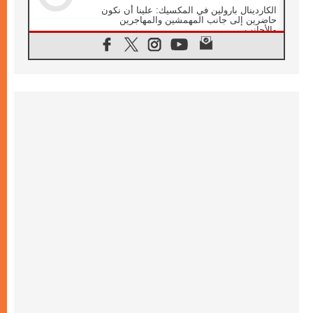
الكاردينال بارولين في المكسيك: علينا أن نكون
حاضرين إلى جانب المهمشين والمهاجرين
والأجانب
06.08.2026
البابا لاوُن الرابع عشر للشباب في أسيزي:
"أوروبا والعالم يبحثان اليوم عن قديسين جُدد
فيكم"
06.08.2026
البابا في أسيزي يتحدث إلى الشباب المشاركين
في لقاء الشباب الفرنسيسكاني
06.08.2026
البابا لاوُن الرابع عشر يبرق معزيا بوفاة
الكاردينال جوليو دوارتي لانغا
05.08.2026
في مقابلته العامة مع المؤمنين البابا لاوُن الرابع
عشر يواصل الحديث عن الدستور في الليتورجيا
المقدسة مسلطا الضوء على صلاة الكنيسة
05.08.2026
البابا لاوُن الرابع عشر يزور في تشرين الثاني
٢٠٢٦ أوروغواي والأرجنتين وبيرو
05.08.2026
خمسون عاما على استشهاد الأسقف الأرجنتيني
الطوباوي إنريكي أنجيليلي