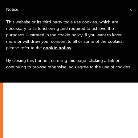
AR
Notice
x
This website or its third party tools use cookies, which are
necessary to its functioning and required to achieve the
purposes illustrated in the cookie policy. If you want to know
كوريا الجنوبية: الأسقف ياوم، رئيس
more or withdraw your consent to all or some of the cookies,
please refer to the
cookie policy
.
الأساقفة الجديد لسيول
By closing this banner, scrolling this page, clicking a link or
continuing to browse otherwise, you agree to the use of cookies.
صانع سلام ومدافع عن الحياة