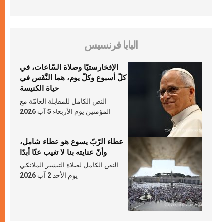
البابا فرنسيس
الإفخارستيّا وصلاة السّاعات، في
كلّ أسبوع وكلّ يوم، هما النَّفَس في
حياة الكنيسة
النص الكامل للمقابلة العامّة مع
المؤمنين يوم الأربعاء 5 آب 2026
عطاء الرّبّ يسوع هو عطاء شامل،
وأنّ عنايته بنا لا تغيب عنّا أبدًا
النص الكامل لصلاة التبشير الملائكي
يوم الأحد 2 آب 2026