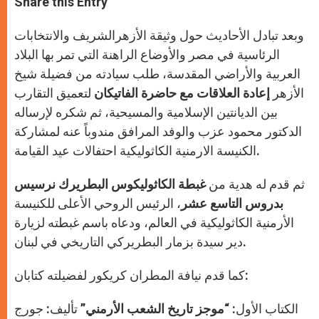
Share this Entry
s
e
b
t
e
A
n
o
e
p
g
o
r
وبعد تبادل الأحاديث حول وثيقة الأزهرالشريف والانتخابات
p
e
k
r
الرئاسية في مصر والأوضاع الراهنة التي تمر بها البلاد
العربية والأراضي المقدسة، طلب سيادته من فضيلة شيخ
الأزهر
إعادة العلاقات مع حاضرة الفاتيكان
لتعميق التقارب
بين الديانتين الإسلامية والمسيحية، ثم شكره لإرساله
الدكتور محمود عزب والوفد المرافق مندوباً عنه لمشاركة
الكنيسة الارمنية الكاثوليكية احتفالات عيد القيامة.
ثم قدم له هدية من
غبطة الكاثوليكوس البطريرك نرسيس
بدروس التاسع عشر
، الرئيس الروحي الأعلى للكنيسة
الأرمنية الكاثوليكية في العالم، ودعاه باسم غبطته لزيارة
دير سيدة بزمار البطريركي التاريخي في لبنان.
كما قدم نيافة المطران كريكور لفضيلته كتابان:
الكتاب الأول: “
موجز تاريخ الشعب الأرمني
” تأليف: جورج