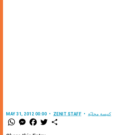
كنيسة محليّة
ZENIT STAFF
MAY 31, 2012 00:00
W
M
F
T
S
h
e
a
w
h
a
s
c
i
a
t
s
e
t
r