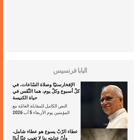
البابا فرنسيس
الإفخارستيّا وصلاة السّاعات، في
كلّ أسبوع وكلّ يوم، هما النَّفَس في
حياة الكنيسة
النص الكامل للمقابلة العامّة مع
المؤمنين يوم الأربعاء 5 آب 2026
عطاء الرّبّ يسوع هو عطاء شامل،
وأنّ عنايته بنا لا تغيب عنّا أبدًا