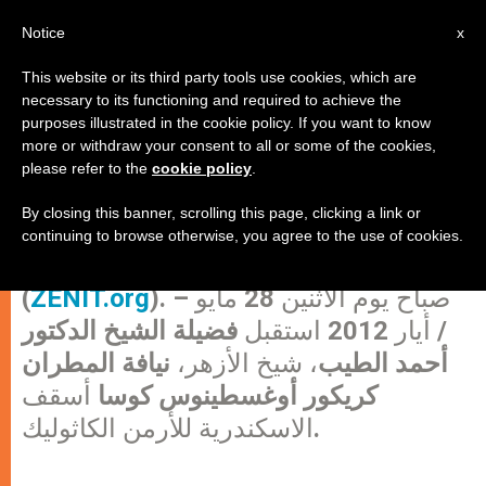
AR
Notice
x
This website or its third party tools use cookies, which are
necessary to its functioning and required to achieve the
purposes illustrated in the cookie policy. If you want to know
شيخ الأزهر يستقبل أسقف
more or withdraw your consent to all or some of the cookies,
please refer to the
cookie policy
.
الإسكندرية للأرمن الكاثوليك
By closing this banner, scrolling this page, clicking a link or
continuing to browse otherwise, you agree to the use of cookies.
القاهرة، الخميس 31 مايو 2012
). – صباح يوم الاثنين 28 مايو
ZENIT.org
(
/ أيار 2012 استقبل
فضيلة الشيخ الدكتور
أحمد الطيب
، شيخ الأزهر،
نيافة المطران
كريكور أوغسطينوس كوسا
أسقف
الاسكندرية للأرمن الكاثوليك.