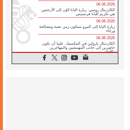
06.08.2026
الكاردينال روسي: زيارة البابا لاوُن إلى الأرجنتين
هي تكريم للبابا فرنسيس
06.08.2026
زيارة البابا إلى البيرو ستكون زمن نعمة ومصالحة
ورجاء
06.08.2026
الكاردينال بارولين في المكسيك: علينا أن نكون
حاضرين إلى جانب المهمشين والمهاجرين
والأجانب
06.08.2026
البابا لاوُن الرابع عشر للشباب في أسيزي:
"أوروبا والعالم يبحثان اليوم عن قديسين جُدد
فيكم"
06.08.2026
البابا في أسيزي يتحدث إلى الشباب المشاركين
في لقاء الشباب الفرنسيسكاني
06.08.2026
البابا لاوُن الرابع عشر يبرق معزيا بوفاة
الكاردينال جوليو دوارتي لانغا
05.08.2026
في مقابلته العامة مع المؤمنين البابا لاوُن الرابع
عشر يواصل الحديث عن الدستور في الليتورجيا
المقدسة مسلطا الضوء على صلاة الكنيسة