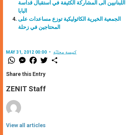
اللبنانيين الى المشاركة الكثيفة في استقبال قداسة
البابا
الجمعية الخيرية الكاثوليكية توزع مساعدات على
المحتاجين في زحلة
كنيسة محليّة
MAY 31, 2012 00:00
W
M
F
T
S
h
e
a
w
h
a
s
c
i
a
t
s
e
t
r
Share this Entry
s
e
b
t
e
A
n
o
e
p
g
o
r
ZENIT Staff
p
e
k
r
View all articles