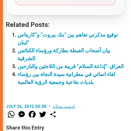
Related Posts:
توقيع مذكرتي تفاهم بين "بنك بيروت" و"كاريتاس
لبنان"
بيان أصحاب الغبطة بطاركة ورؤساء الكنائس
الشرقية
العراق: "إذاعة السلام" قريبة من اللاجئين والنازحين
لقاء انمائي في مطرانية سيدة النجاة بين رؤساء
بلديات بقاعية وجمعية الرؤية العالمية
كنيسة محليّة
JULY 26, 2012 00:00
W
M
F
T
S
h
e
a
w
h
a
s
c
i
a
t
s
e
t
r
Share this Entry
s
e
b
t
e