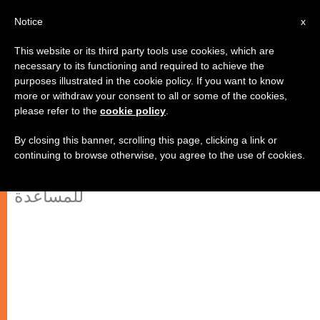
AR
Notice
x
This website or its third party tools use cookies, which are
necessary to its functioning and required to achieve the
purposes illustrated in the cookie policy. If you want to know
أعمال كاريتاس في منطقة الساحل
more or withdraw your consent to all or some of the cookies,
please refer to the
cookie policy
.
الإفريقي المضطرب
By closing this banner, scrolling this page, clicking a link or
continuing to browse otherwise, you agree to the use of cookies.
نداء الكاريتاس الموجّه إلى الكاثوليك
للمساعدة