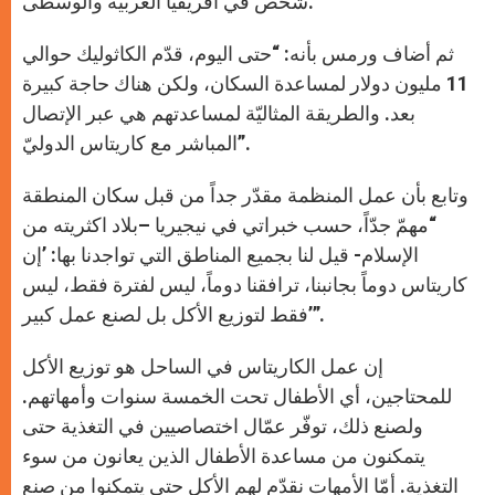
شخص في أفريقيا الغربيّة والوسطى.
ثم أضاف ورمس بأنه: “حتى اليوم، قدّم الكاثوليك حوالي
11 مليون دولار لمساعدة السكان، ولكن هناك حاجة كبيرة
بعد. والطريقة المثاليّة لمساعدتهم هي عبر الإتصال
المباشر مع كاريتاس الدوليّ”.
وتابع بأن عمل المنظمة مقدّر جداً من قبل سكان المنطقة
“مهمّ جدّاً، حسب خبراتي في نيجيريا –بلاد اكثريته من
الإسلام- قيل لنا بجميع المناطق التي تواجدنا بها: ’إن
كاريتاس دوماً بجانبنا، ترافقنا دوماً، ليس لفترة فقط، ليس
فقط لتوزيع الأكل بل لصنع عمل كبير’”.
إن عمل الكاريتاس في الساحل هو توزيع الأكل
للمحتاجين، أي الأطفال تحت الخمسة سنوات وأمهاتهم.
ولصنع ذلك، توفّر عمّال اختصاصيين في التغذية حتى
يتمكنون من مساعدة الأطفال الذين يعانون من سوء
التغذية. أمّا الأمهات نقدّم لهم الأكل حتى يتمكنوا من صنع