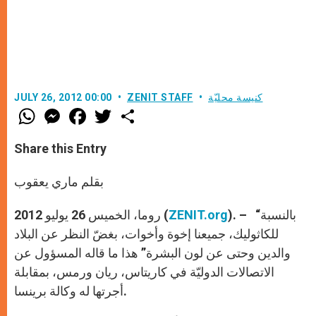
كنيسة محليّة
ZENIT STAFF
JULY 26, 2012 00:00
W
M
F
T
S
h
e
a
w
h
a
s
c
i
a
t
s
e
t
r
Share this Entry
s
e
b
t
e
A
n
o
e
p
g
o
r
بقلم ماري يعقوب
p
e
k
r
). – “بالنسبة
ZENIT.org
روما، الخميس 26 يوليو 2012 (
للكاثوليك، جميعنا إخوة وأخوات، بغضّ النظر عن البلاد
والدين وحتى عن لون البشرة” هذا ما قاله المسؤول عن
الاتصالات الدوليّة في كاريتاس، ريان ورمس، بمقابلة
أجرتها له وكالة برينسا.