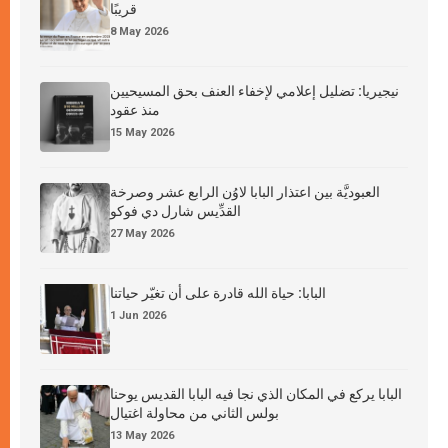
قريبًا
8 May 2026
نيجيريا: تضليل إعلامي لإخفاء العنف بحق المسيحيين
منذ عقود
15 May 2026
العبوديَّة بين اعتذار البابا لاوُن الرابع عشر وصرخة
القدِّيس شارل دي فوكو
27 May 2026
البابا: حياة الله قادرة على أن تغيّر حياتنا
1 Jun 2026
البابا يركع في المكان الذي نجا فيه البابا القديس يوحنا
بولس الثاني من محاولة اغتيال
13 May 2026