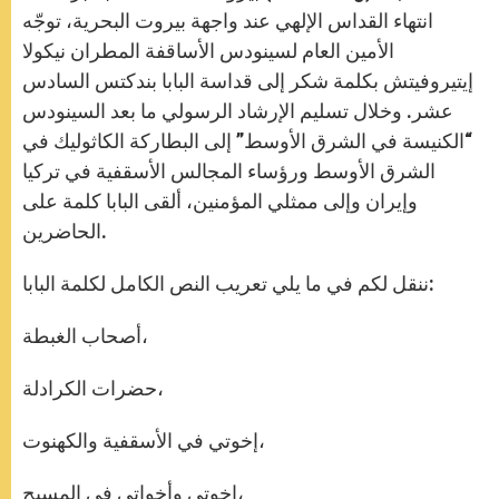
p
e
k
r
انتهاء القداس الإلهي عند واجهة بيروت البحرية، توجّه
الأمين العام لسينودس الأساقفة المطران نيكولا
إيتيروفيتش بكلمة شكر إلى قداسة البابا بندكتس السادس
عشر. وخلال تسليم الإرشاد الرسولي ما بعد السينودس
“الكنيسة في الشرق الأوسط” إلى البطاركة الكاثوليك في
الشرق الأوسط ورؤساء المجالس الأسقفية في تركيا
وإيران وإلى ممثلي المؤمنين، ألقى البابا كلمة على
الحاضرين.
ننقل لكم في ما يلي تعريب النص الكامل لكلمة البابا:
أصحاب الغبطة،
حضرات الكرادلة،
إخوتي في الأسقفية والكهنوت،
إخوتي وأخواتي في المسيح،