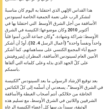
هذا القداس الإلهي الذي احتفلنا به اليوم كان مناسبةً
لنشكر الرب على نعمة الجمعية الخاصة لسينودس
الأساقفة من أجل الشرق الأوسط التي احتفلنا بها في
أكتوبر 2010 وكان موضوعها: الكنيسة في الشرق
الأوسط: شراكة وشهادة. “وكان جماعة الّذين آمنوا قلباً
واحداً ونفساً واحدة” (أعمال الرسل 4، 32). أودّ أن أشكر
جميع آباء المجمع الكنسي على مساهماتهم. كما أشكر
الأمين العام لسينودس الأساقفة، المطران إيتيروفيتش
على كلّ الجهد الذي بذله وعلى كلماته التي ألقاها
باسمكم.
بعد توقيع الإرشاد الرسولي ما بعد السينودس “الكنيسة
في الشرق الأوسط”، يسعدني أن أسلّمه إلى كلّ الكنائس
الخاصّة من خلالكم، أنتم أصحاب الغبطة والأساقفة
الشرقيين واللاتين في الشرق الأوسط. مع تسليم هذه
الوثيقة، سيبدأ بدرسها كل أعضاء الكنيسة الرعاة