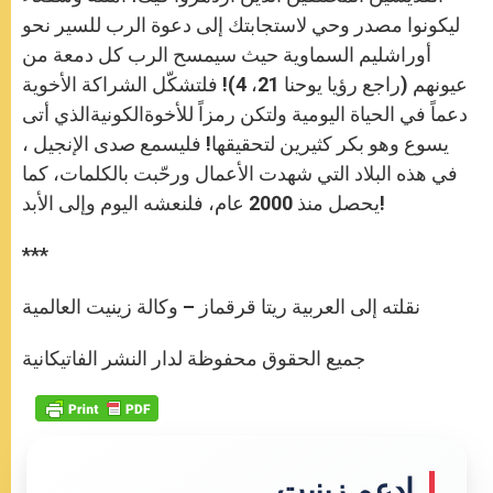
ليكونوا مصدر وحي لاستجابتك إلى دعوة الرب للسير نحو
أوراشليم السماوية حيث سيمسح الرب كل دمعة من
عيونهم (راجع رؤيا يوحنا 21، 4)! فلتشكّل الشراكة الأخوية
دعماً في الحياة اليومية ولتكن رمزاً للأخوةالكونيةالذي أتى
يسوع وهو بكر كثيرين لتحقيقها! فليسمع صدى الإنجيل ،
في هذه البلاد التي شهدت الأعمال ورحّبت بالكلمات، كما
يحصل منذ 2000 عام، فلنعشه اليوم وإلى الأبد!
***
نقلته إلى العربية ريتا قرقماز – وكالة زينيت العالمية
جميع الحقوق محفوظة لدار النشر الفاتيكانية
إدعم زينيت