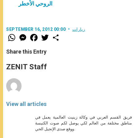
الروحي الأخطر
زيارات
SEPTEMBER 16, 2012 00:00
W
M
F
T
S
h
e
a
w
h
a
s
c
i
a
t
s
e
t
r
Share this Entry
s
e
b
t
e
A
n
o
e
p
g
o
r
ZENIT Staff
p
e
k
r
View all articles
فريق القسم العربي في وكالة زينيت العالمية يعمل في
مناطق مختلفة من العالم لكي يوصل لكم صوت الكنيسة
ووقع صدى الإنجيل الحي.