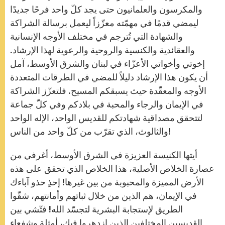
والمكرسون والعلمانيون حتى يجد كلّ واحد فرحًا جديدًا
ليمضي قدمًا في مهمّته معزّزاً ليعمل برسالة الشراكة
والشهادة التي تُترجم في مختلف الأوجه الإنسانية
والعقائدية والكنسية والروحية والرعوية لهذا الإرشاد.
إخوتي وأخواتي الأعزّاء في لبنان والشرق الأوسط، آمل
أن يكون هذا الإرشاد دليلاً للمضي في الطرقات المتعددة
الأوجه والمعقّدة حيث يسبقكم المسيح. فلتعزّز الشراكة
في الإيمان والرجاء والمحبة في بلادكم وفي كلّ جماعة
لتتحقق مصداقية شهادتكم للقديس الواحد، الإله الواحد
والثالوث، الذي تقرّب من كلّ واحد من الناس!
أيتها الكنيسة العزيزة في الشرق الأوسط، أغرفي من
عصارة الخلاص الأصلية، هذا الخلاص الذي تحقق على هذه
الأرض المميزة والمحبوبة من بين غيرها! إحذِ حذو آباءك
في الإيمان، هم الذين من خلال ثباتهم وأمانتهم، شقّوا
الطريق لإستجابة البشرية لتجسّد الله! فتّشي بين
القديسين المختلفين الذين ازدهروا فيك، أمثلة وشفعاء