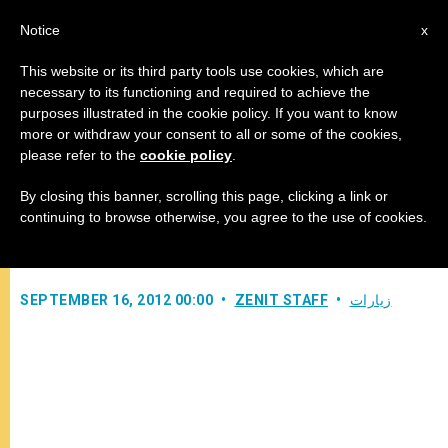
AR
Notice
x
This website or its third party tools use cookies, which are
necessary to its functioning and required to achieve the
purposes illustrated in the cookie policy. If you want to know
التسليم الرسمي للإرشاد الرسولي
more or withdraw your consent to all or some of the cookies,
please refer to the
cookie policy
.
بُعيد القداس في واجهة بيروت البحرية
By closing this banner, scrolling this page, clicking a link or
continuing to browse otherwise, you agree to the use of cookies.
“الكنيسة في الشرق الأوسط”
زيارات
ZENIT STAFF
SEPTEMBER 16, 2012 00:00