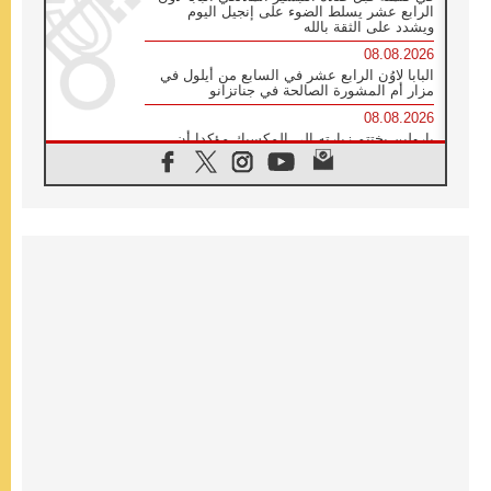
الرابع عشر يسلط الضوء على إنجيل اليوم
ويشدد على الثقة بالله
08.08.2026
البابا لاوُن الرابع عشر في السابع من أيلول في
مزار أم المشورة الصالحة في جناتزانو
08.08.2026
بارولين يختتم زيارته إلى المكسيك مؤكدا أن
صناعة السلام تبدأ بالتعاطف مع ألم الآخر
07.08.2026
صدور بيان ختامي لأول لقاء مسيحي كونفوشي
بمشاركة الدائرة الفاتيكانية للحوار بين الأديان
07.08.2026
الكاردينال ستورلا: زيارة البابا لاوُن الرابع عشر
ستكون بشرى سارة للأوروغواي بأكملها
07.08.2026
الفاتيكان يعلن برنامج الزيارة الرسولية للبابا لاوُن
الرابع عشر إلى فرنسا
07.08.2026
في الذكرى الـ ٨١ لحادثة هيروشيما الكنيسة في
اليابان تنظم ١٠ أيام للصلاة على نية السلام
07.08.2026
الكنيسة في الأوروغواي: زيارة البابا ستعزز
الإيمان والرجاء