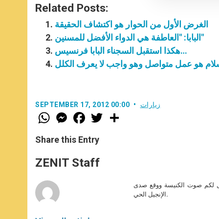
Related Posts:
الغرض الأول من الحوار هو اكتشاف الحقيقة
البابا: "العاطفة هي الدواء الأفضل للمسنين"
هكذا استقبل السجناء البابا فرنسيس…
لام هو عمل متواصل وهو واجب لا يعرف الكلل
زيارات
SEPTEMBER 17, 2012 00:00
W
M
F
T
S
h
e
a
w
h
a
s
c
i
a
t
s
e
t
r
Share this Entry
s
e
b
t
e
A
n
o
e
p
g
o
r
ZENIT Staff
p
e
k
r
صل لكم صوت الكنيسة ووقع صدى
الإنجيل الحي.