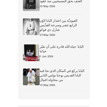
العنف بحق المسيحيين منذ عقود
15 May 2026
العبوديَّة بين اعتذار البابا لاوُن
الرابع عشر وصرخة القدِّيس
شارل دي فوكو
27 May 2026
البابا: حياة الله قادرة على أن تغيّر
حياتنا
1 Jun 2026
البابا يركع في المكان الذي نجا فيه
البابا القديس يوحنا بولس الثاني
من محاولة اغتيال
13 May 2026