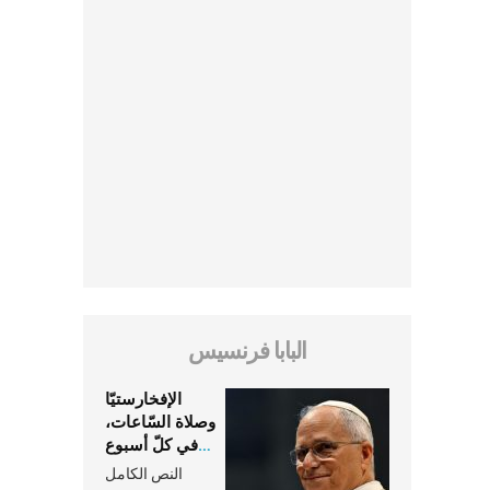
البابا فرنسيس
الإفخارستيّا
وصلاة السّاعات،
في كلّ أسبوع
وكلّ يوم، هما
النص الكامل