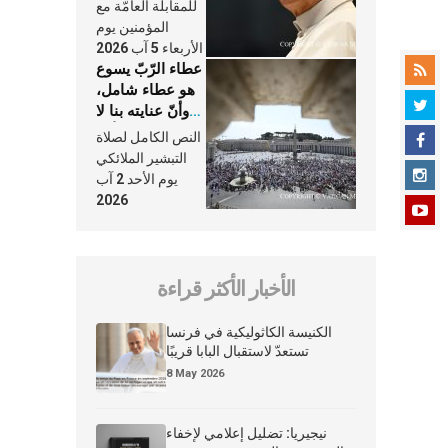
النَّفَس في حياة
للمقابلة العامّة مع
الكنيسة
المؤمنين يوم
الأربعاء 5 آب 2026
عطاء الرّبّ يسوع
هو عطاء شامل،
وأنّ عنايته بنا لا
تغيب عنّا أبدًا
النص الكامل لصلاة
التبشير الملائكي
يوم الأحد 2 آب
2026
الأخبار الأكثر قراءة
الكنيسة الكاثوليكية في فرنسا
تستعدّ لاستقبال البابا قريبًا
8 May 2026
نيجيريا: تضليل إعلامي لإخفاء