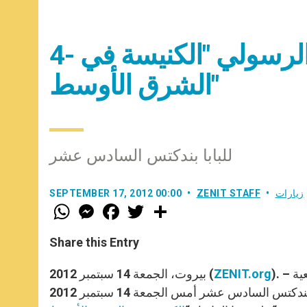
4- النص الكامل بالعربية للإرشاد الرسولي "الكنيسة في
الشرق الأوسط"
للبابا بندكتس السادس عشر
زيارات
ZENIT STAFF
SEPTEMBER 17, 2012 00:00
W
M
F
T
S
h
e
a
w
h
a
s
c
i
a
t
s
e
t
r
Share this Entry
s
e
b
t
e
A
n
o
e
p
g
o
r
). – من الممكن تحميل النص الكامل بالعربية للإرشاد الرسولي ما بعد الجمعية
ZENIT.org
بيروت، الجمعة 14 سبتمبر 2012 (
p
e
k
الخاصة لسينودس الأساقفة من أجل الشرق الأوسط الذي سلمه البابا بندكتس السادس عشر أمس الجمعة 14 سبتمبر 2012
r