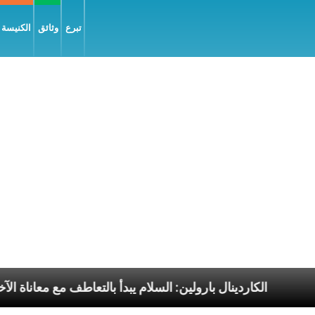
تبرع
وثائق
الكنيسة و
ا الرسوليّة
الكاردينال بارولين: السلام يبدأ بالتعاطف م