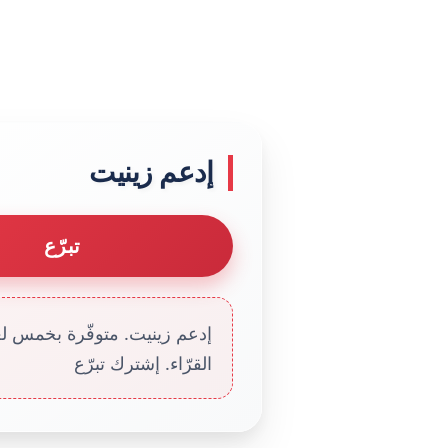
إدعم زينيت
تبرّع
إدعم زينيت. متوفّرة بخمس لغا
القرّاء. إشترك تبرّع