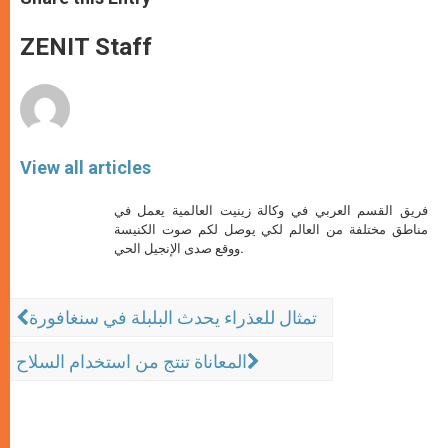
s
e
b
t
e
A
n
o
e
p
g
o
r
ZENIT Staff
p
e
k
r
View all articles
فريق القسم العربي في وكالة زينيت العالمية يعمل في
مناطق مختلفة من العالم لكي يوصل لكم صوت الكنيسة
ووقع صدى الإنجيل الحي.
تمثال للعذراء يحدث البلبلة في سنغافورة
المعاناة تنتج من استخدام السلاح