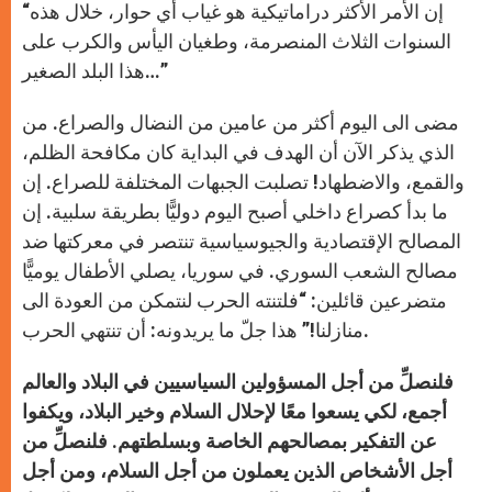
“إن الأمر الأكثر دراماتيكية هو غياب أي حوار، خلال هذه
السنوات الثلاث المنصرمة، وطغيان اليأس والكرب على
هذا البلد الصغير…”
مضى الى اليوم أكثر من عامين من النضال والصراع. من
الذي يذكر الآن أن الهدف في البداية كان مكافحة الظلم،
والقمع، والاضطهاد! تصلبت الجبهات المختلفة للصراع. إن
ما بدأ كصراع داخلي أصبح اليوم دوليًّا بطريقة سلبية. إن
المصالح الإقتصادية والجيوسياسية تنتصر في معركتها ضد
مصالح الشعب السوري. في سوريا، يصلي الأطفال يوميًّا
متضرعين قائلين: “فلتنته الحرب لنتمكن من العودة الى
منازلنا!” هذا جلّ ما يريدونه: أن تنتهي الحرب.
فلنصلِّ من أجل المسؤولين السياسيين في البلاد والعالم
أجمع، لكي يسعوا معًا لإحلال السلام وخير البلاد، ويكفوا
عن التفكير بمصالحهم الخاصة وبسلطتهم. فلنصلِّ من
أجل الأشخاص الذين يعملون من أجل السلام، ومن أجل