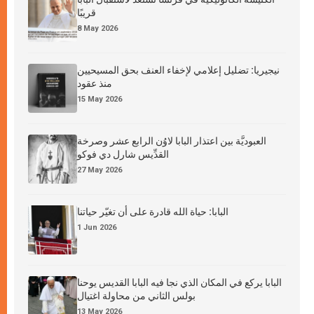
قريبًا
8 May 2026
نيجيريا: تضليل إعلامي لإخفاء العنف بحق المسيحيين
منذ عقود
15 May 2026
العبوديَّة بين اعتذار البابا لاوُن الرابع عشر وصرخة
القدِّيس شارل دي فوكو
27 May 2026
البابا: حياة الله قادرة على أن تغيّر حياتنا
1 Jun 2026
البابا يركع في المكان الذي نجا فيه البابا القديس يوحنا
بولس الثاني من محاولة اغتيال
13 May 2026