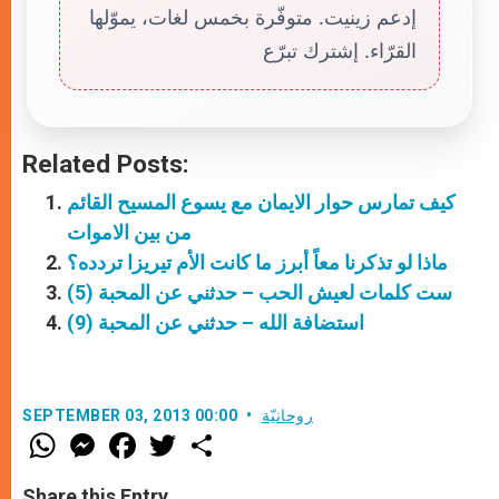
إدعم زينيت. متوفّرة بخمس لغات، يموّلها
القرّاء. إشترك تبرّع
Related Posts:
كيف تمارس حوار الايمان مع يسوع المسيح القائم
من بين الاموات
ماذا لو تذكرنا معاً أبرز ما كانت الأم تيريزا تردده؟
ست كلمات لعيش الحب – حدثني عن المحبة (5)
استضافة الله – حدثني عن المحبة (9)
روحانيّة
SEPTEMBER 03, 2013 00:00
W
M
F
T
S
h
e
a
w
h
a
s
c
i
a
t
s
e
t
r
Share this Entry