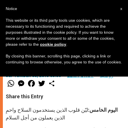
AR
Notice
x
This website or its third party tools use cookies, which are
necessary to its functioning and required to achieve the
purposes illustrated in the cookie policy. If you want to know
سوريا: أسبوع صلاة من أجل السلام
more or withdraw your consent to all or some of the cookies,
please refer to the
cookie policy
.
By closing this banner, scrolling this page, clicking a link or
اليوم الخامس
continuing to browse otherwise, you agree to the use of cookies.
روحانيّة
ZENIT STAFF
SEPTEMBER 03, 2013 00:00
W
M
F
T
S
h
e
a
w
h
a
s
c
i
a
t
s
e
t
r
Share this Entry
s
e
b
t
e
A
n
o
e
p
g
o
r
اليوم الخامس:
ليّن قلوب الذين يستخدمون السلاح واحمِ
p
e
k
r
الذين يعملون من أجل السلام